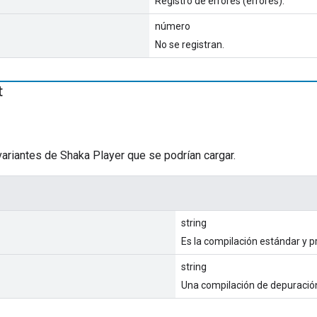
Registro de errores (errores).
número
No se registran.
t
ariantes de Shaka Player que se podrían cargar.
string
Es la compilación estándar y 
string
Una compilación de depuració