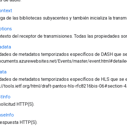
ontext
rga de las bibliotecas subyacentes y también inicializa la transm
tions
texto del receptor de transmisiones. Todas las propiedades so
adata
dades de metadatos temporizados específicos de DASH que se
documents.azurewebsites.net/Events/master/event.html#detail
ata
edades de metadatos temporizados específicos de HLS que se
://tools.ietf.org/html/draft-pantos-hls-rfc8216bis-06#section-4.
t
Info
olicitud HTTP(S).
nse
Info
respuesta HTTP(S).