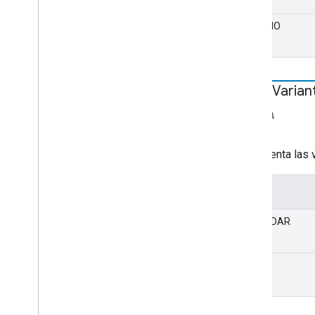
NINGUNO
Shaka
Varian
ESTÁTICA
string
Representa las v
Valor
ESTÁNDAR
DEBUG