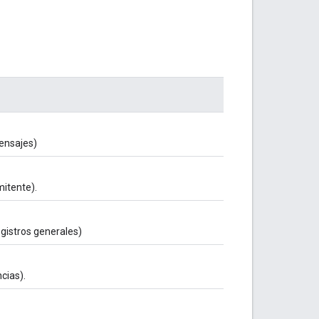
ensajes)
mitente).
egistros generales)
cias).