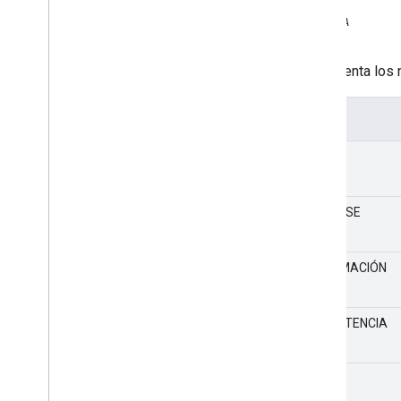
ESTÁTICA
número
Representa los n
Valor
DEBUG
VERBOSE
INFORMACIÓN
ADVERTENCIA
ERROR