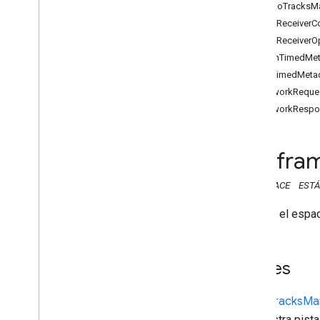
Audio
Tracks
M
API de Web Sender
Cast
Receiver
C
Cast
Receiver
O
API de receptor
Dash
Timed
Met
API de Web Receiver
Hls
Timed
Meta
Descripción general
Network
Reque
cast
.
framework
Network
Respo
cast
.
framework
Administrador de pistas de audio
Contextodereceptor de
fra
cast
.
transmisión
Opciones del receptor de
NAMESPACE
ESTÁ
transmisión
Metadatos de Dash
Timed
Este es el esp
Hls
Timed
Metadata
Información de la solicitud de red
Información de respuesta de red
Clases
Configuración de reproducción
Administrador de jugadores
Audio
Tracks
Ma
Base de datos en cola
Administra pista