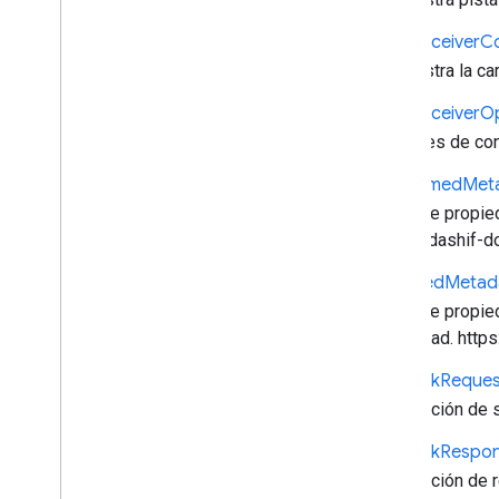
Administrador de colas
Administrador de pistas de texto
Cast
Receiver
C
Metadatos cronometrados
Administra la ca
cast
.
framework
.
breaks
Cast
Receiver
Op
cast
.
framework
.
events
Opciones de con
cast
.
framework
.
messages
cast
.
framework
.
stats
Dash
Timed
Met
cast
.
framework
.
system
Contiene propie
cast
.
framework
.
ui
https://dashif-
Índice de todo
API de Android TV Receiver
Hls
Timed
Metad
Contiene propi
propiedad. https
Network
Reques
Información de s
Network
Respo
Información de 