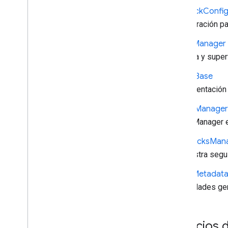
Playback
Confi
Configuración p
Player
Manager
Controla y super
Queue
Base
Implementación 
Queue
Manager
QueueManager ex
Text
Tracks
Man
Administra segu
Timed
Metadat
Propiedades ge
Espacios 