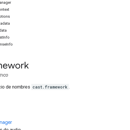
anager
ontext
ptions
adata
data
st
Info
nse
Info
mework
TICO
acio de nombres
cast.framework
.
nager
s de audio.