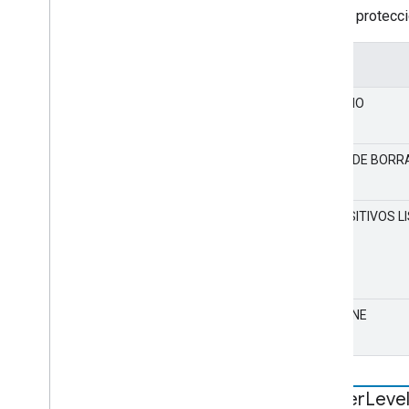
Tipo de protecci
Valor
NINGUNO
CLAVE DE BORR
DISPOSITIVOS L
WIDEVINE
Logger
Leve