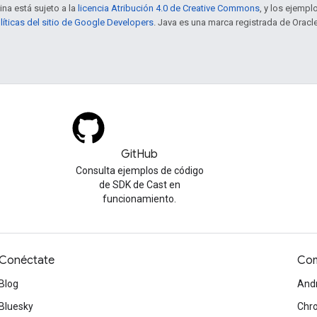
ina está sujeto a la
licencia Atribución 4.0 de Creative Commons
, y los ejempl
líticas del sitio de Google Developers
. Java es una marca registrada de Oracle
GitHub
Consulta ejemplos de código
de SDK de Cast en
funcionamiento.
Conéctate
Com
Blog
And
Bluesky
Chr