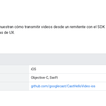
estran cómo transmitir videos desde un remitente con el SDK d
as de UX.
iOS
Objective‐C, Swift
github.com/googlecast/CastHelloVideo-ios