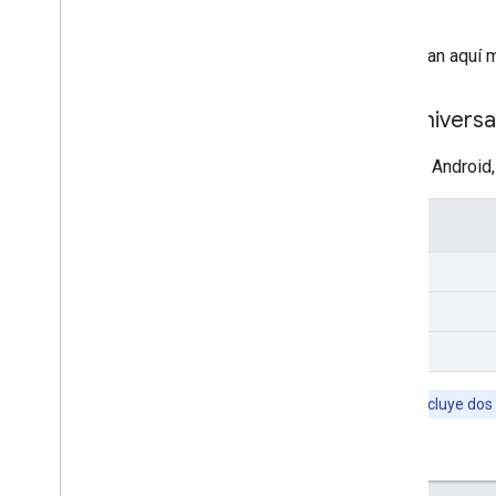
Las apps de audio que se enumeran aquí m
Reproductor de música universa
Esta app funciona en dispositivos Android,
Detalles
Plataforma
Idiomas
Código fuente
Nota:
El SDK de Android Cast también incluye dos 