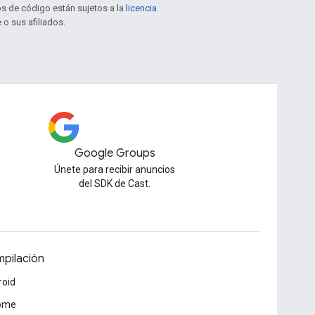
os de código están sujetos a la
licencia
 o sus afiliados.
Google Groups
Únete para recibir anuncios
del SDK de Cast.
pilación
roid
ome