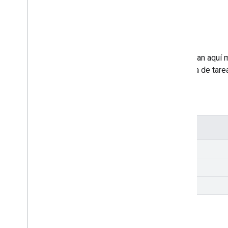
Apps de video
Las apps de video que se enumeran aquí mu
estas apps no cumplen con la lista de tare
Cast
Hello
Video-ios
Detalles
Plataforma
Idiomas
Código fuente
Apps de audio