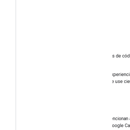
CastAndroidTvReceiver
CastVideos-android
CastVideos-ios
TransmitirVideos-chrome
Apps de video
CastHelloVideo-ios
Las apps de ejemplo son ejemplos de códig
Google Cast.
Los
Codelabs
proporcionan una experiencia
proceso para compilar una app que use cier
Apps de referencia
Las apps de referencia que se mencionan 
recomendadas de desarrollo de Google Cas