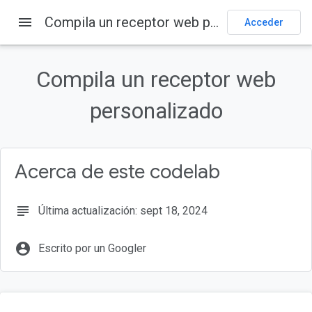
menu
Compila un receptor web personalizado
Página principal
Productos
Cast
Codelabs
Acceder
En esta página
1. Descripción general
Compila un receptor web
¿Qué es Google Cast?
personalizado
¿Qué compilaremos?
Qué aprenderás
Requisitos
Acerca de este codelab
subject
Última actualización: sept 18, 2024
account_circle
Escrito por un Googler