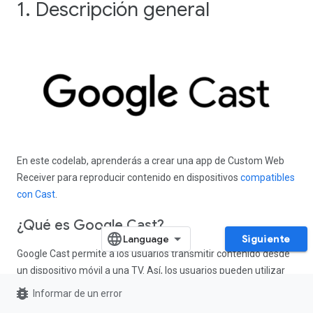
1. Descripción general
En este codelab, aprenderás a crear una app de Custom Web
Receiver para reproducir contenido en dispositivos
compatibles
con Cast
.
¿Qué es Google Cast?
Siguiente
Google Cast permite a los usuarios transmitir contenido desde
un dispositivo móvil a una TV. Así, los usuarios pueden utilizar
su dispositivo móvil o el navegador Chrome para computadoras
bug_report
Informar de un error
de escritorio como control remoto para reproducir contenido