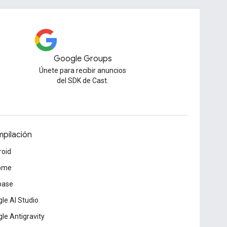
Google Groups
Únete para recibir anuncios
del SDK de Cast.
pilación
roid
ome
base
le AI Studio
le Antigravity