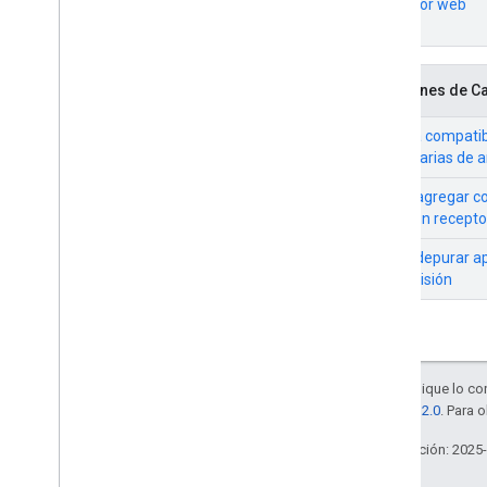
Receptor web
Funciones de Ca
Agrega compatibi
publicitarias de
Cómo agregar com
vivo a un recept
Cómo depurar ap
transmisión
Salvo que se indique lo con
licencia Apache 2.0
. Para 
Última actualización: 2025