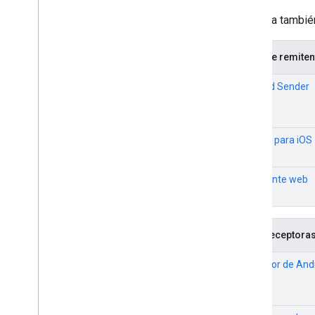
Receptor de Android TV
Receptor web
Consulta tambi
Funciones de transmisión
Apps de remiten
Agregar compatibilidad de anuncios a
un receptor de CAF
Android Sender
Agrega compatibilidad en vivo a un
receptor de transmisión
Cómo depurar apps de receptores de
transmisión
Sender para iOS
Remitente web
Apps receptora
Receptor de And