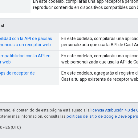
En este codelab, compilarás una app receptora perso
reproducir contenido en dispositivos compatibles con 
st
lidad con la API de pausas
En este codelab, compilarás una aplica
 anuncios a un receptor web
personalizada que usa la API de Cast A
patibilidad con la API en
En este codelab, compilarás una aplica
or web
web personalizada que usa la API de Ca
ps de receptor de
En este codelab, agregarás el registro 
Cast a tu app existente de receptor we
trario, el contenido de esta página está sujeto a la
licencia Atribución 4.0 d
obtener más información, consulta las
políticas del sitio de Google Developers
-07-26 (UTC)