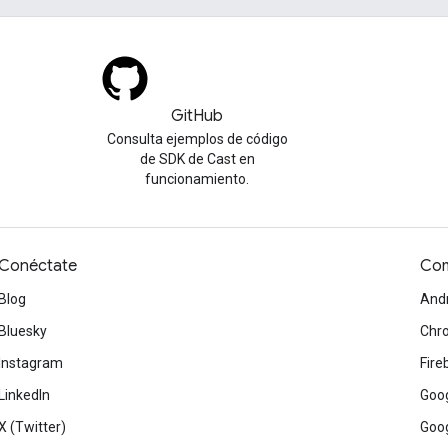
GitHub
Consulta ejemplos de código
de SDK de Cast en
funcionamiento.
Conéctate
Com
Blog
And
Bluesky
Chr
Instagram
Fire
LinkedIn
Goog
X (Twitter)
Goog