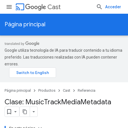
cast
Cast
Acceder
Página principal
Google utiliza tecnología de IA para traducir contenido a tu idioma
preferido. Las traducciones realizadas con IA pueden contener
errores.
Página principal
Productos
Cast
Referencia
Clase: Music
Track
Media
Metadata