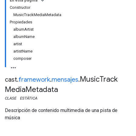
En esta página
Constructor
MusicTrackMediaMetadata
Propiedades
albumArtist
albumName
artist
artistName
composer
Music
Track
cast
.
framework
.
mensajes
.
Media
Metadata
CLASE
ESTÁTICA
Descripción de contenido multimedia de una pista de
música