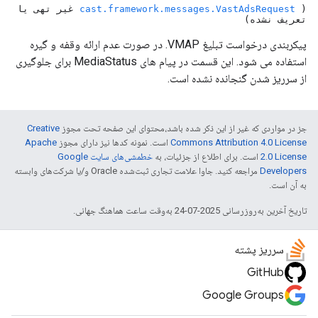
(
cast.framework.messages.VastAdsRequest
غیر تهی یا
تعریف نشده)
پیکربندی درخواست تبلیغ VMAP. در صورت عدم ارائه وقفه و گیره
استفاده می شود. این قسمت در پیام های MediaStatus برای جلوگیری
از سرریز شدن گنجانده نشده است.
جز در مواردی که غیر از این ذکر شده باشد،‌محتوای این صفحه تحت مجوز
Creative
Commons Attribution 4.0 License
است. نمونه کدها نیز دارای مجوز
Apache
2.0 License
است. برای اطلاع از جزئیات، به
خطمشی‌های سایت Google
Developers‏
مراجعه کنید. جاوا علامت تجاری ثبت‌شده Oracle و/یا شرکت‌های وابسته
به آن است.
تاریخ آخرین به‌روزرسانی 2025-07-24 به‌وقت ساعت هماهنگ جهانی.
سرریز پشته
GitHub
Google Groups