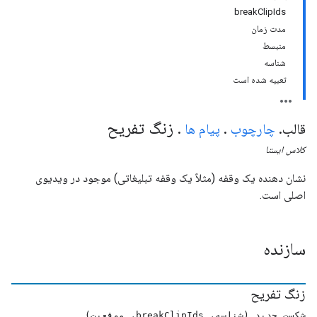
breakClipIds
مدت زمان
منبسط
شناسه
تعبیه شده است
زنگ تفريح
قالب
.
چارچوب
.
پیام ها
.
کلاس
ایستا
نشان دهنده یک وقفه (مثلاً یک وقفه تبلیغاتی) موجود در ویدیوی
اصلی است.
سازنده
زنگ تفريح
شکست جدید (شناسه، breakClipIds، موقعیت)