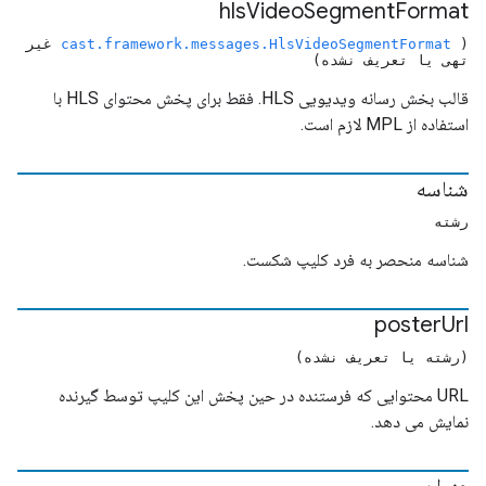
hls
Video
Segment
Format
(
cast.framework.messages.HlsVideoSegmentFormat
غیر
تهی یا تعریف نشده)
قالب بخش رسانه ویدیویی HLS. فقط برای پخش محتوای HLS با
استفاده از MPL لازم است.
شناسه
رشته
شناسه منحصر به فرد کلیپ شکست.
poster
Url
(رشته یا تعریف نشده)
URL محتوایی که فرستنده در حین پخش این کلیپ توسط گیرنده
نمایش می دهد.