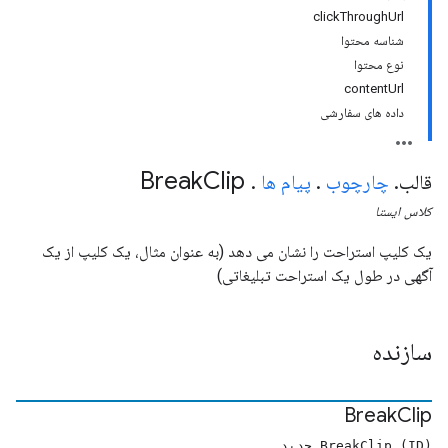
clickThroughUrl
شناسه محتوا
نوع محتوا
contentUrl
داده های سفارشی
Break
Clip
قالب
.
چارچوب
.
پیام ها
.
کلاس
ایستا
یک کلیپ استراحت را نشان می دهد (به عنوان مثال، یک کلیپ از یک
آگهی در طول یک استراحت تبلیغاتی)
سازنده
Break
Clip
BreakClip (ID) جدید