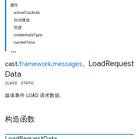
属性
activeTrackIds
自动播放
凭据
credentialsType
currentTime
Load
Request
cast
.
framework
.
messages
。
Data
CLASS
STATIC
媒体事件 LOAD 请求数据。
构造函数
Load
Request
Data