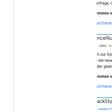
Volume
Request
Data
ID der Anfrage, 
cast
.
framework
.
stats
cast
.
framework
.
system
Übernommen 
cast
.
framework
.
ui
cast.fram
Gesamtindex
Android TV Receiver API
sequence
N
(Anzahl oder n
Eine Zahl zur S
SDK, ob die neu
als Teil der ge
Übernommen 
cast.fram
text
Track
Sty
(
cast.framewor