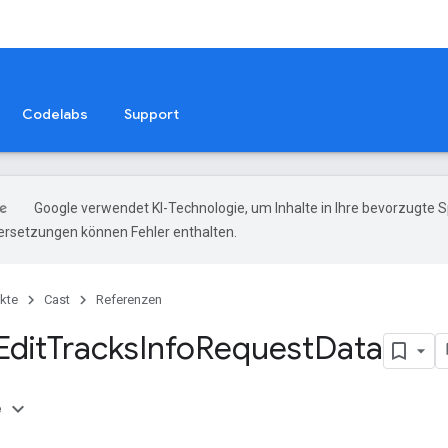
Codelabs
Support
Google verwendet KI-Technologie, um Inhalte in Ihre bevorzugte 
ersetzungen können Fehler enthalten.
kte
Cast
Referenzen
Edit
Tracks
Info
Request
Data
e