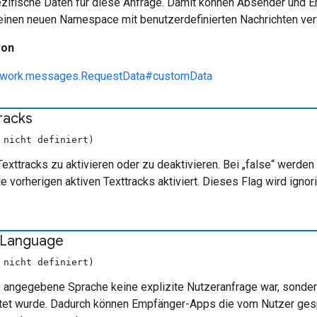
fische Daten für diese Anfrage. Damit können Absender und E
 einen neuen Namespace mit benutzerdefinierten Nachrichten v
von
ework.messages.RequestData#customData
racks
 nicht definiert)
exttracks zu aktivieren oder zu deaktivieren. Bei „false“ werden a
ie vorherigen aktiven Texttracks aktiviert. Dieses Flag wird ignor
Language
 nicht definiert)
ie angegebene Sprache keine explizite Nutzeranfrage war, sonde
tet wurde. Dadurch können Empfänger-Apps die vom Nutzer gespe