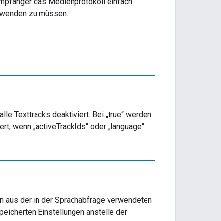
mpfänger das Medienprotokoll einfach
erwenden zu müssen.
lle Texttracks deaktiviert. Bei „true“ werden
iert, wenn „activeTrackIds“ oder „language“
rn aus der in der Sprachabfrage verwendeten
icherten Einstellungen anstelle der