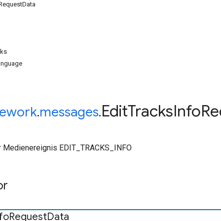
oRequestData
cks
anguage
Edit
Tracks
Info
Re
ework
.
messages
.
ür Medienereignis EDIT_TRACKS_INFO
or
fo
Request
Data