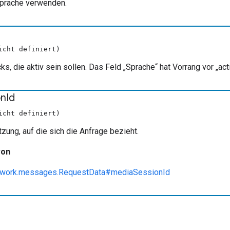
prache verwenden.
icht definiert)
ks, die aktiv sein sollen. Das Feld „Sprache“ hat Vorrang vor „a
on
Id
icht definiert)
zung, auf die sich die Anfrage bezieht.
von
ework.messages.RequestData#mediaSessionId