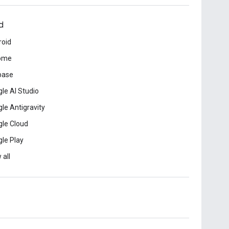
d
roid
ome
base
le AI Studio
le Antigravity
le Cloud
le Play
 all