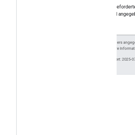
Der angeforderte
kein Stil angege
Sofern nicht anders angege
lizenziert. Weitere Informa
Zuletzt aktualisiert: 2025-0
Stack Overflow
Stelle Fragen unter dem
Google Cast-Tag.