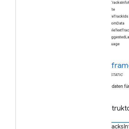
Web Sender API
EditTracksInf
Attribute
Receiver-APIs
activeTrackIds
Web Receiver API
customData
Übersicht
enableTextTra
Cast
.
Framework
isSuggestedL
cast
.
framework
.
breaks
language
cast
.
framework
.
events
cast
.
framework
.
messages
.
cast
.
framework
.
messages
.
cast
.
fram
Audio
Track
Info
CLASS
STATIC
Kapitelmedien-Metadaten von
Hörbüchern
Anfragedaten f
Hörbuchcontainer-Metadaten
Umbruch
Halteklammer
Konstrukt
Umbruchstatus
Logo: Cloud
Media
Status
Containermetadaten
Edit
Tracks
In