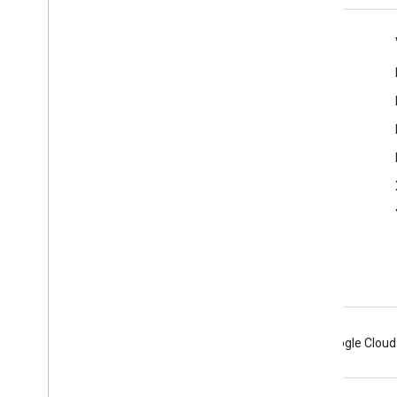
Produktinfo
Cast-Entwicklerkonsole
Nutzungsbedingungen
Versionshinweise
Android
Chrome
Firebase
Google Cloud