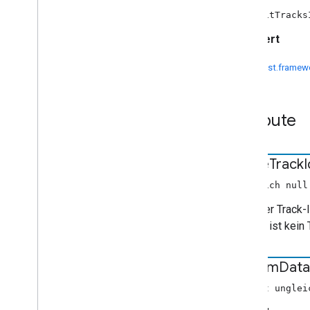
Content
Rating
neu EditTracks
Custom
Command
Request
Data
Display
Status
Request
Data
Erweitert
Audio
Tracks
Request
Data
bearbeiten
cast.framew
Tracks
Info
Request
Data
bearbeiten
Fehlerdaten
Attribute
Erweiterter Medienstatus
Daten abrufen
Fokusstatus-Anfragedaten
active
Track
I
Generic
Media
Metadata
(Ungleich null
Get
Items
Info
Request
Data
Daten abrufen
Array der Track-
Bild
leer ist, ist kein 
Artikelinformationen
Live
Seekable
Range
custom
Data
Load
By
Entity
Request
Data
(Objekt unglei
Optionen laden
Daten anfordern