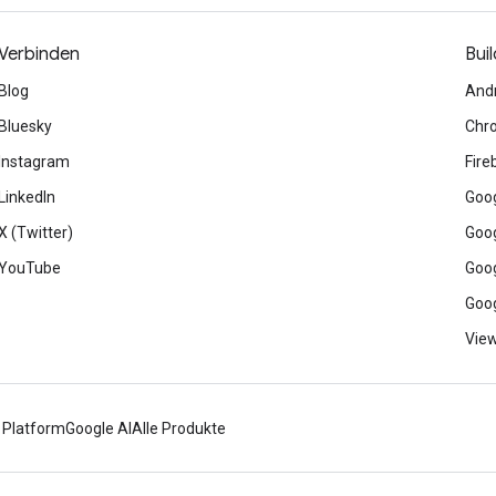
Verbinden
Buil
Blog
And
Bluesky
Chr
Instagram
Fire
LinkedIn
Goog
X (Twitter)
Goog
YouTube
Goog
Goog
View
 Platform
Google AI
Alle Produkte