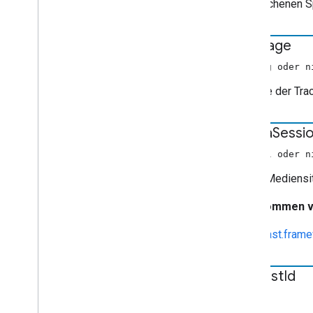
Anfragedaten
gesprochenen S
Lebenslauf-Anfragedaten
Daten suchen
language
Suchbereich
(String oder n
Sitzungsstatus
Set
Credentials
Request
Data
Sprache der Trac
Satzwiedergaberate-
Anfragedaten
Store
Session
Request
Data
media
Sessi
Antwort der Sitzungssitzung
(Anzahl oder n
Text-Track-Stil
ID der Mediensit
Titel
Tracks
Info
Übernommen 
TVShow
Media
Metadata
User
Action
Request
Data
cast.fram
Benutzeraktionsstatus
VAST-Anzeigenanfrage
request
Id
Videoinformationen
Volume
Zahl