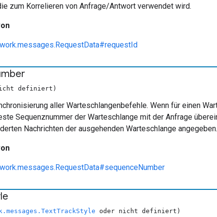
die zum Korrelieren von Anfrage/Antwort verwendet wird.
von
ework.messages.RequestData#requestId
umber
icht definiert)
ynchronisierung aller Warteschlangenbefehle. Wenn für einen Wa
este Sequenznummer der Warteschlange mit der Anfrage überei
änderten Nachrichten der ausgehenden Warteschlange angegeben
von
ework.messages.RequestData#sequenceNumber
le
k.messages.TextTrackStyle
oder nicht definiert)