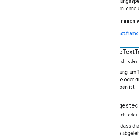
Anwendungsspezi
Mediainformationen
erweitern, ohne
Media
Metadata
Medienstatus
Übernommen 
Filmmedien-Metadaten
cast.fram
Musik-Track-Medien-Metadaten
Fotomedien-Metadaten
Daten aus dem Precache
Request
enable
Text
T
Preload
Request
Data
(boolesch oder
Änderung der Warteschlange
Markierung, um T
Warteschlangendaten
die erste oder d
Warteschlangen-IDs
angegeben ist.
Queue
Insert
Request
Data
Queue
Item
Queue
Load
Request
Data
is
Suggested
Queue
Remove
Request
Data
(boolesch oder
Queue
Reorder
Request
Data
Queue
Update
Request
Data
Gibt an, dass d
Refresh
Credentials Request
Data
Sprache abgelei