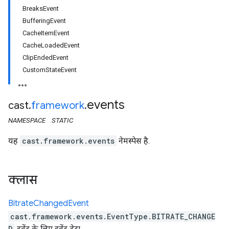
BreaksEvent
BufferingEvent
CacheItemEvent
CacheLoadedEvent
ClipEndedEvent
CustomStateEvent
events
cast
.
framework
.
NAMESPACE
STATIC
यह
cast.framework.events
नेमस्पेस है.
क्लास
Bitrate
Changed
Event
cast.framework.events.EventType.BITRATE_CHANGE
D
इवेंट के लिए इवेंट डेटा.