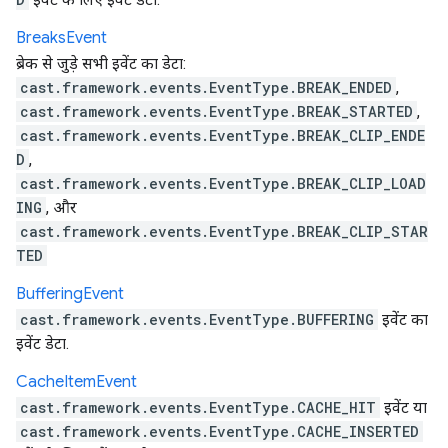
Breaks
Event
ब्रेक से जुड़े सभी इवेंट का डेटा:
cast.framework.events.EventType.BREAK_ENDED
,
cast.framework.events.EventType.BREAK_STARTED
,
cast.framework.events.EventType.BREAK_CLIP_ENDE
D
,
cast.framework.events.EventType.BREAK_CLIP_LOAD
ING
, और
cast.framework.events.EventType.BREAK_CLIP_STAR
TED
Buffering
Event
cast.framework.events.EventType.BUFFERING
इवेंट का
इवेंट डेटा.
Cache
Item
Event
cast.framework.events.EventType.CACHE_HIT
इवेंट या
cast.framework.events.EventType.CACHE_INSERTED