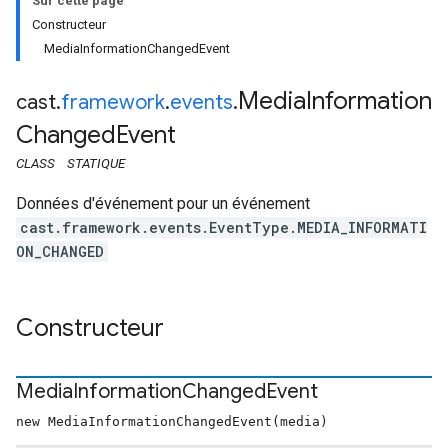
Sur cette page
Constructeur
MediaInformationChangedEvent
Media
Information
cast
.
framework
.
events
.
Changed
Event
CLASS
STATIQUE
Données d'événement pour un événement
cast.framework.events.EventType.MEDIA_INFORMATI
ON_CHANGED
Constructeur
Media
Information
Changed
Event
new MediaInformationChangedEvent(media)