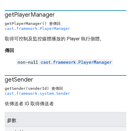
get
Player
Manager
getPlayerManager() 會傳回
cast.framework.PlayerManager
取得可控制及監控媒體播放的 Player 執行個體。
傳回
non-null
cast.framework.PlayerManager
get
Sender
getSender(senderId) 會傳回
cast.framework.system.Sender
依傳送者 ID 取得傳送者
參數