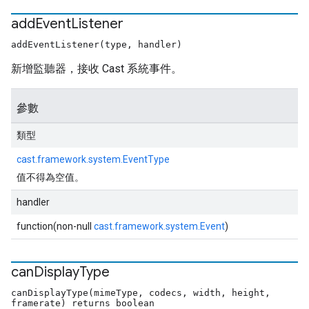
add
Event
Listener
addEventListener(type, handler)
新增監聽器，接收 Cast 系統事件。
參數
類型
cast.framework.system.EventType
值不得為空值。
handler
function(non-null
cast.framework.system.Event
)
can
Display
Type
canDisplayType(mimeType, codecs, width, height,
framerate) returns boolean