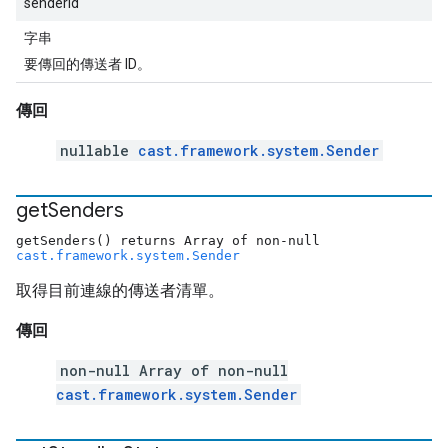
senderId
字串
要傳回的傳送者 ID。
傳回
nullable
cast.framework.system.Sender
get
Senders
getSenders() returns Array of non-null
cast.framework.system.Sender
取得目前連線的傳送者清單。
傳回
non-null Array of non-null
cast.framework.system.Sender