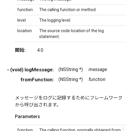
function
The calling function or method.
level
The logging level.
location
The source code location of the log
statement.
開始:
4.0
- (void) logMessage:
(NSString *)
message
fromFunction:
(NSString *)
function
メッセージをログに記録するためにフレームワーク
から呼び出されます。
Parameters
_
function
The calling function, normally obtained from