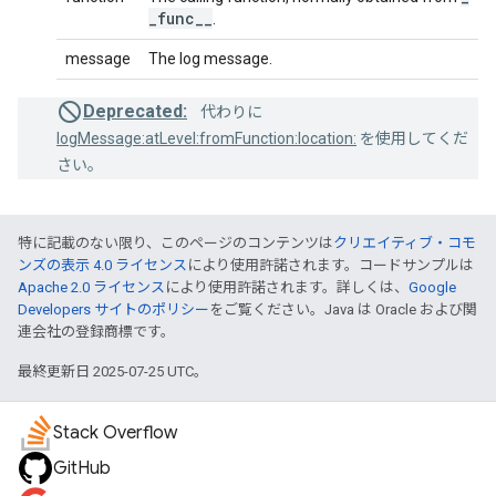
_
func
_
_
.
message
The log message.
Deprecated:
代わりに
logMessage:atLevel:fromFunction:location:
を使用してくだ
さい。
特に記載のない限り、このページのコンテンツは
クリエイティブ・コモ
ンズの表示 4.0 ライセンス
により使用許諾されます。コードサンプルは
Apache 2.0 ライセンス
により使用許諾されます。詳しくは、
Google
Developers サイトのポリシー
をご覧ください。Java は Oracle および関
連会社の登録商標です。
最終更新日 2025-07-25 UTC。
Stack Overflow
GitHub