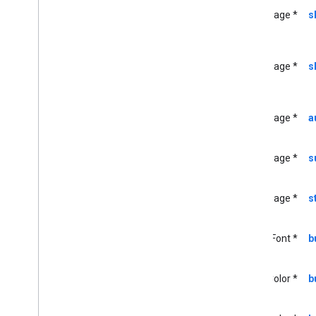
GCKMedia
Load
Request
Data
UIImage *
s
GCKMedia
Load
Request
Data
Builder
GCKMedia
Metadata
UIImage *
s
GCKMedia
Queue
GCKMedia
Queue
Container
Metadata
UIImage *
a
GCKMedia
Queue
Container
Metadata
Builder
GCKMedia
Queue
Data
UIImage *
s
GCKMedia
Queue
Data
Builder
<GCKMedia
Queue
Delegate>
UIImage *
s
GCKMedia
Queue
Item
GCKMedia
Queue
Item
Builder
Opciones de GCKMedia
Queue
UIFont *
b
Load
Options
GCKMedia
Request
Item
UIColor *
b
GCKMedia
Seek
Options
GCKMedia
Status
GCKMedia
Text
Track
Style