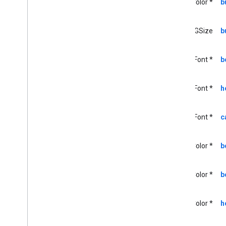
UIColor *
b
GCKMedia
Track
GCKMultizone
Device
CGSize
b
Estado de varias zonas GCK
Dirección de red de GCK
Opciones de GCKOpen
UIFont *
b
URLOptions
GCKRemote
Media
Client
.
UIFont *
h
GCKRemoteMediaClient(
protegido)
<GCKRemote
Media
Client
Ad
Info
UIFont *
c
Parser
Delegate>
<GCKRemote
Media
Client
Listener>
UIColor *
b
Solicitud GCK
<GCKRequest
Delegate>
UIColor *
b
GCKSender
Application
Info
GCKSession
GCKSession(
protegida)
UIColor *
h
Administrador de sesiones de
GCK