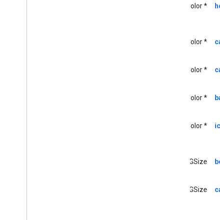
UIColor *
h
<GCKSession
Manager
Listener>
GCKSession
Traits
Botón de GCKUI
Botón de GCKUICast
UIColor *
c
<GCKUICast
Button
Delegate>
GCKUICast
Container
View
UIColor *
c
Controller
GCKUIDevice
Volume
Controller
GCKUIExpanded
Media
Controls
UIColor *
b
View
Controller
<GCKUIImage
Cache>
UIColor *
i
GCKUIImage
Hints
<GCKUIImage
Picker>
<GCKUIMedia
Button
Bar
Protocol>
CGSize
b
GCKUIMedia
Controller
<GCKUIMedia
Controller
Delegate>
GCKUIMedia
Track
Selection
View
CGSize
c
Controller
<GCKUIMedia
Track
Selection
View
Controller
Delegate>