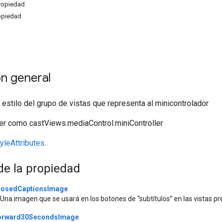
ropiedad
ropiedad
n general
 estilo del grupo de vistas que representa al minicontrolador
r como castViews.mediaControl.miniController
leAttributes
.
e la propiedad
losedCaptionsImage
Una imagen que se usará en los botones de “subtítulos” en las vistas 
orward30SecondsImage