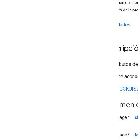
Lista obsoleta
Resumen de la p
GCKAd
Break
Clip
Info
Detalles de la p
GCKAd
Break
Clip
Info
Builder
GCKAd
Break
Clip
Vast
Ads
Request
Propiedades
GCKAd
Break
Info
GCKAd
Break
Info
Builder
.
GCKAd
Break
Status
Descripció
GCKApplication
Metadata
Canal de GCKCast
Los atributos de
GCKCast
Context
GCKCastContext(
IU)
Se puede accede
<GCKCast
Device
Status
Listener>
Hereda
GCKUISty
Opciones de GCKCast
GCKCast
Session
Resumen d
GCKColor
GCKCredentials
Data
UIImage *
c
Dispositivo GCK
GCKDevice
Provider
GCKDeviceProvider(
protegido)
UIImage *
f