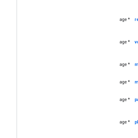
GCKDiscovery
Criterios
GCKDiscovery
Manager
.
<GCKDiscovery
Manager
Listener>
UIImage *
r
GCKDynamic
Device
Error GCK
Canal genérico de GCK
UIImage *
v
<GCKGeneric
Channel
Delegate>
GCKHLSSegmento
GCKHLSVideo
Segmento
UIImage *
m
GCKImage
GCKJSONUtils
UIImage *
m
Opciones de GCKLaunch
GCKLogger
UIImage *
p
<GCKLogger
Delegate>
GCKLogger
Filter
GCKMedia
Information
UIImage *
p
GCKMedia
Information
Builder
Rango de GCKMedia
Live
Seekable
GCKMedia
Load
Options