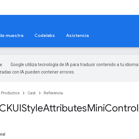
 de muestra
Codelabs
Asistencia
Google utiliza tecnología de IA para traducir contenido a tu idioma
izadas con IA pueden contener errores.
Productos
Cast
Referencia
CKUIStyle
Attributes
Mini
Control
ral