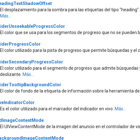
eadingTextShadowOffset
El desplazamiento para la sombra para las etiquetas del tipo "heading"
Más...
liderUnseekableProgressColor
El color que se usa para los segmentos de progreso que no se pueden bu
liderProgressColor
El color utilizado para la pista de progreso que permite búsquedas y el cí
liderSecondaryProgressColor
El color utilizado para el segmento de progreso que admite búsquedas y 
deslizante.
Más...
liderTooltipBackgroundColor
El color de fondo de la etiqueta de información sobre la herramienta de 
iveIndicatorColor
Es el color utilizado para el marcador del indicador en vivo.
Más...
dImageContentMode
El UIViewContentMode de la imagen del anuncio en el controlador de 
ackgroundImageContentMode