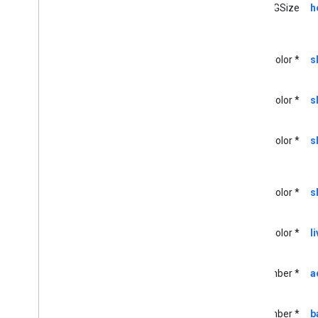
CGSize
h
GCKUIMini
Media
Controls
View
Controller
<GCKUIMini
Media
Controls
View
Controller
Delegate>
UIColor *
s
GCKUIMultistate
Button
GCKUIPlayback
Rate
Controller
GCKUIPlay
Pause
Toggle
Controller
UIColor *
s
GCKUIStream
Position
Controller
GCKUIEstilo
UIColor *
s
GCKUIStyle
Attributes
GCKUIStyle
Attributes
Cast
Views
GCKUIStyle
Attributes
Connection
UIColor *
s
Controller
GCKUIStyle
Attributes
Connection
Navigation
UIColor *
l
GCKUIStyle
Attributes
Connection
Toolbar
GCKUIStyle
Attributes
Device
NSNumber *
a
Chooser (sitio web)
GCKUIStyle
Attributes
Device
Control
NSNumber *
b