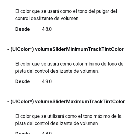
El color que se usará como el tono del pulgar del
control deslizante de volumen.
Desde
4.8.0
- (UIColor*) volumeSliderMinimumTrackTintColor
re
El color que se usará como color mínimo de tono de
pista del control deslizante de volumen.
Desde
4.8.0
- (UIColor*) volumeSliderMaximumTrackTintColor
r
El color que se utilizará como el tono máximo de la
pista del control deslizante de volumen.
Desde
4.8.0