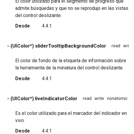
El color utilizado para el segmento de progreso que
admite búsquedas y que no se reprodujo en las vistas
del control deslizante.
Desde
4.4.1
- (UIColor*) sliderTooltipBackgroundColor
read
write
El color de fondo de la etiqueta de información sobre
la herramienta de la miniatura del control deslizante.
Desde
4.4.1
- (UIColor*) liveIndicatorColor
read
write
nonatomic
a
Es el color utilizado para el marcador del indicador en
vivo.
Desde
4.4.1