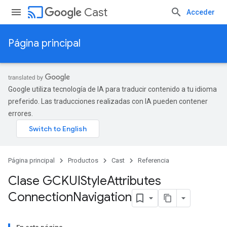
cast
Cast
Acceder
Página principal
Google utiliza tecnología de IA para traducir contenido a tu idioma
preferido. Las traducciones realizadas con IA pueden contener
errores.
Página principal
Productos
Cast
Referencia
Clase GCKUIStyle
Attributes
Connection
Navigation