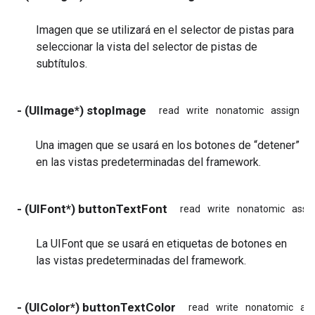
Imagen que se utilizará en el selector de pistas para
seleccionar la vista del selector de pistas de
subtítulos.
- (UIImage*) stopImage
read
write
nonatomic
assign
i
Una imagen que se usará en los botones de “detener”
en las vistas predeterminadas del framework.
- (UIFont*) buttonTextFont
read
write
nonatomic
assi
La UIFont que se usará en etiquetas de botones en
las vistas predeterminadas del framework.
- (UIColor*) buttonTextColor
read
write
nonatomic
ass