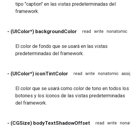
tipo "caption" en las vistas predeterminadas del
framework.
- (UIColor*) backgroundColor
read
write
nonatomic
as
El color de fondo que se usará en las vistas
predeterminadas del framework.
- (UIColor*) iconTintColor
read
write
nonatomic
assign
El color que se usará como color de tono en todos los
botones y los íconos de las vistas predeterminadas
del framework.
- (CGSize) bodyTextShadowOffset
read
write
nonato