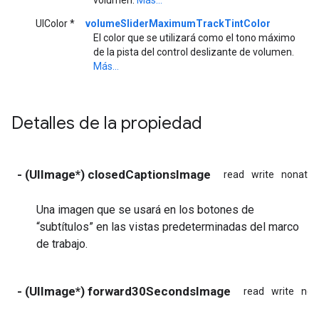
UIColor *
volumeSliderMaximumTrackTintColor
El color que se utilizará como el tono máximo
de la pista del control deslizante de volumen.
Más...
Detalles de la propiedad
- (UIImage*) closedCaptionsImage
read
write
nonatom
Una imagen que se usará en los botones de
“subtítulos” en las vistas predeterminadas del marco
de trabajo.
- (UIImage*) forward30SecondsImage
read
write
non