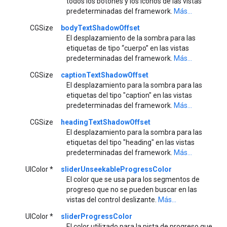
todos los botones y los íconos de las vistas
predeterminadas del framework.
Más...
CGSize
bodyTextShadowOffset
El desplazamiento de la sombra para las
etiquetas de tipo “cuerpo” en las vistas
predeterminadas del framework.
Más...
CGSize
captionTextShadowOffset
El desplazamiento para la sombra para las
etiquetas del tipo "caption" en las vistas
predeterminadas del framework.
Más...
CGSize
headingTextShadowOffset
El desplazamiento para la sombra para las
etiquetas del tipo "heading" en las vistas
predeterminadas del framework.
Más...
UIColor *
sliderUnseekableProgressColor
El color que se usa para los segmentos de
progreso que no se pueden buscar en las
vistas del control deslizante.
Más...
UIColor *
sliderProgressColor
El color utilizado para la pista de progreso que