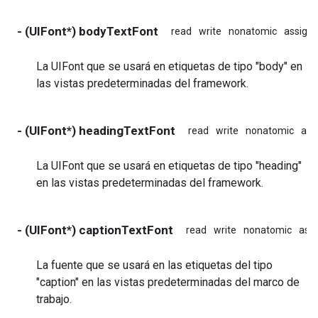
- (UIFont*) bodyTextFont
read
write
nonatomic
assign
La UIFont que se usará en etiquetas de tipo "body" en
las vistas predeterminadas del framework.
- (UIFont*) headingTextFont
read
write
nonatomic
ass
La UIFont que se usará en etiquetas de tipo "heading"
en las vistas predeterminadas del framework.
- (UIFont*) captionTextFont
read
write
nonatomic
ass
La fuente que se usará en las etiquetas del tipo
"caption" en las vistas predeterminadas del marco de
trabajo.