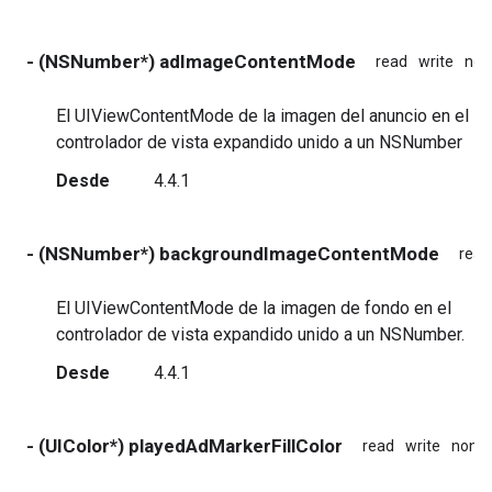
- (NSNumber*) adImageContentMode
read
write
non
El UIViewContentMode de la imagen del anuncio en el
controlador de vista expandido unido a un NSNumber
Desde
4.4.1
- (NSNumber*) backgroundImageContentMode
read
El UIViewContentMode de la imagen de fondo en el
controlador de vista expandido unido a un NSNumber.
Desde
4.4.1
- (UIColor*) playedAdMarkerFillColor
read
write
nona