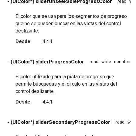
- (UIColor*) sliderUnseekableProgressColor
read
wri
El color que se usa para los segmentos de progreso
que no se pueden buscar en las vistas del control
deslizante.
Desde
4.4.1
- (UIColor*) sliderProgressColor
read
write
nonatomic
El color utilizado para la pista de progreso que
permite búsquedas y el círculo en las vistas del
control deslizante.
Desde
4.4.1
- (UIColor*) sliderSecondaryProgressColor
read
writ