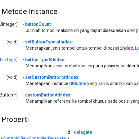
 Metode Instance
UInteger)
-
buttonCount
Jumlah tombol maksimum yang dapat disesuaikan oleh 
(void)
-
setButtonType:atIndex:
index
Menetapkan jenis tombol untuk tombol di posisi
.
La
tonType
)
-
buttonTypeAtIndex:
Menampilkan jenis tombol saat ini pada posisi yang diten
(void)
-
setCustomButton:atIndex:
Menetapkan instance
UIButton
yang harus ditampilkan pad
IButton *)
-
customButtonAtIndex:
Menampilkan referensi ke tombol khusus pada posisi yang
 Properti
id
delegate
aControlsViewControllerDelegate
>