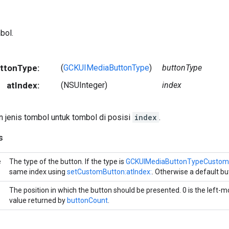
bol.
uttonType:
(
GCKUIMediaButtonType
)
buttonType
atIndex:
(NSUInteger)
index
 jenis tombol untuk tombol di posisi
index
.
s
e
The type of the button. If the type is
GCKUIMediaButtonTypeCustom
same index using
setCustomButton:atIndex:
. Otherwise a default bu
The position in which the button should be presented. 0 is the left-m
value returned by
buttonCount
.