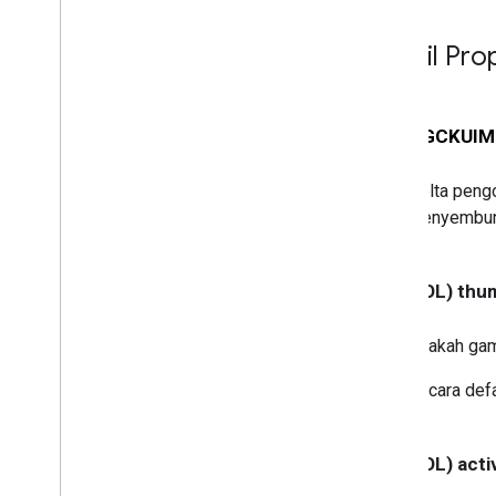
Control
GCKUIStyle
Attributes
Expanded
Detail Pro
Controller
GCKUIStyle
Attributes
Guest
Mode
Pairing
Dialog
GCKUIStyle
Attributes
Hint
- (id<
GCKUIMi
GCKUIStyle
Attributes
Media
Control
Delta pengo
GCKUIStyle
Attributes
Mini
Controller
menyembunyi
GCKUIStyle
Attributes
No
Devices
Available
Controller
GCKUIStyle
Attributes
Track
- (BOOL) thu
Selector
GCKUIUtils
Apakah gamb
GCKVASTAds
Request
Info
Video
GCK
Secara defa
NSDictionary(
GCKAdditions)
NSMutableDictionary(
GCKAdditions)
- (BOOL) acti
NSTimer(
GCKAdditions)