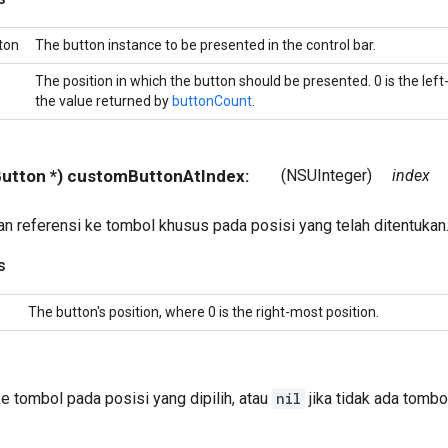
ton
The button instance to be presented in the control bar.
The position in which the button should be presented. 0 is the left
the value returned by
buttonCount
.
IButton *) customButtonAtIndex:
(NSUInteger)
index
 referensi ke tombol khusus pada posisi yang telah ditentukan
s
The button's position, where 0 is the right-most position.
e tombol pada posisi yang dipilih, atau
nil
jika tidak ada tombo