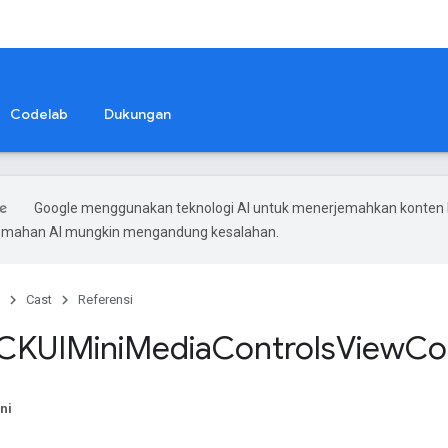
Codelab
Dukungan
Google menggunakan teknologi AI untuk menerjemahkan konten
rjemahan AI mungkin mengandung kesalahan.
Cast
Referensi
CKUIMini
Media
Controls
View
Co
ni