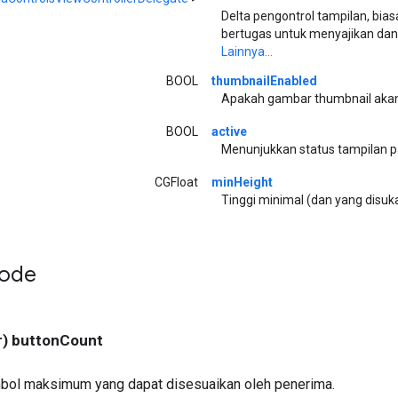
Delta pengontrol tampilan, bia
bertugas untuk menyajikan dan 
Lainnya...
BOOL
thumbnailEnabled
Apakah gambar thumbnail akan 
BOOL
active
Menunjukkan status tampilan pa
CGFloat
minHeight
Tinggi minimal (dan yang disuk
tode
r) buttonCount
bol maksimum yang dapat disesuaikan oleh penerima.