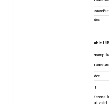
Controller
Delegate>
GCKUIMini
Media
Controls
View
customBut
Controller
<GCKUIMini
Media
Controls
View
index
Controller
Delegate>
GCKUIMultistate
Button
GCKUIPlayback
Rate
Controller
GCKUIPlay
Jeda
Toggle
Controller
- (nullable U
GCKUIStream
Position
Controller
GCKUIStyle
Menampilkan
GCKUIStyle
Attributes
GCKUIStyle
Attributes
Cast
Views
Parameter
GCKUIStyle
Attributes
Connection
Controller
index
GCKUIStyle
Attributes
Connection
Navigation
Hasil
GCKUIStyle
Attributes
Connection
Toolbar
Referensi k
GCKUIStyle
Attributes
Device
Chooser
tidak valid.
GCKUIStyle
Attributes
Device