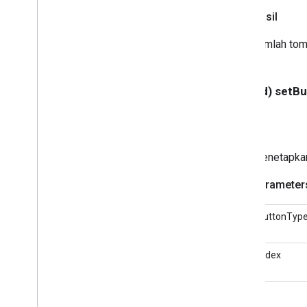
GCKMedia
Seek
Options
Hasil
Status
Media
GCKMedia
Text
Track
Style
Jumlah tom
GCKMedia
Track
Perangkat
Multi-Zona GCK
Status GCKMultizona
- (void) setB
Alamat GCKNetwork
Opsi GCKOpen
URL
GCKRemote
Media
Client
GCKRemoteMediaClient(
Menetapkan
Dilindungi)
<GCKRemote
Media
Client
Ad
Info
Parameter
Parser
Delegate>
<GCKRemote
Media
Client
Listener>
buttonTyp
Permintaan
<GCKRequest
Delegate>
index
GCKSender
Application
Info
Sesi GCK
GCKSession(
Dilindungi)