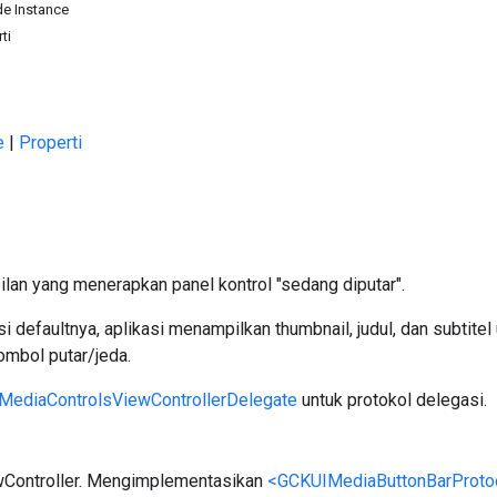
e Instance
ti
e
|
Properti
lan yang menerapkan panel kontrol "sedang diputar".
i defaultnya, aplikasi menampilkan thumbnail, judul, dan subtitel
ombol putar/jeda.
MediaControlsViewControllerDelegate
untuk protokol delegasi.
wController. Mengimplementasikan
<GCKUIMediaButtonBarProto