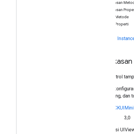
Ringkasan
Ringkasan Metod
Referensi API
Ringkasan Proper
Ringkasan
Detail Metode
Daftar yang Tidak Digunakan Lagi
Detail Properti
Info GCKAd
Break
Clip
GCKAd
Break
Clip
Info
Builder
Metode Instanc
GCKAd
Break
Clip
Vast
Ads
Request
Info GCKAd
Break
GCKAd
Break
Info
Builder
Ringkasan
Status GCKAd
Break
Metadata GCKApplication
Pengontrol tampi
Saluran GCKCast
Konteks
GCKCast
Dalam konfiguras
GCKCastContext(
UI)
streaming, dan t
<GCKCast
Device
Status
Listener>
Lihat
GCKUIMini
GCKCast
Options
Sesi GCKCast
Sejak
3,0
Warna GCK
Mewarisi UIVie
Data
GCKCredentials