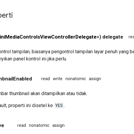
perti
niMediaControlsViewControllerDelegate
>) delegate
re
ntrol tampilan, biasanya pengontrol tampilan layar penuh yang b
kan panel kontrol ini jika perlu.
mbnailEnabled
read
write
nonatomic
assign
ar thumbnail akan ditampilkan atau tidak.
ult, properti ini disetel ke
YES
.
ve
read
nonatomic
assign