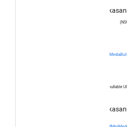
Perangkat GCK
Ringkasan
Penyedia
Perangkat
GCK
GCKDeviceProvider(
Dilindungi)
(NS
Kriteria GCKDiscovery
GCKDiscovery
Manager
<GCKDiscovery
Manager
Listener>
Perangkat
GCKDynamic
Kesalahan GCK
(
GCKUIMediaBut
Saluran GCKGeneric
<GCKGeneric
Channel
Delegate>
Segmen GCKHLS
GCKHLSVideo
Segmen
Gambar
GCK
(nullable U
GCKJSONUtil
GCKLaunch
Options
GCKLogger
Ringkasan
<GCKLogger
Delegate>
Filter GCKLogger
Informasi GCKMedia
<
GCKUIMiniMedi