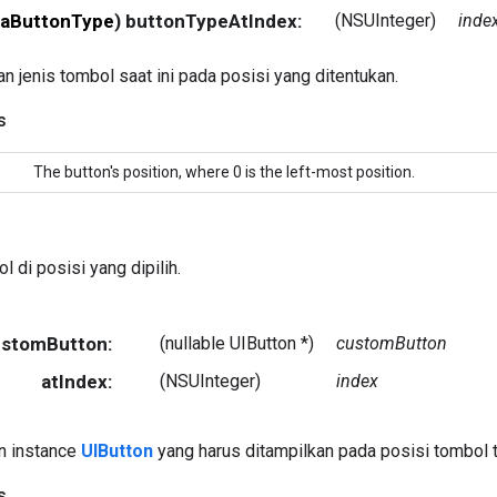
aButtonType
) buttonTypeAtIndex:
(NSUInteger)
inde
 jenis tombol saat ini pada posisi yang ditentukan.
s
The button's position, where 0 is the left-most position.
l di posisi yang dipilih.
CustomButton:
(nullable UIButton *)
customButton
atIndex:
(NSUInteger)
index
n instance
UIButton
yang harus ditampilkan pada posisi tombol t
s