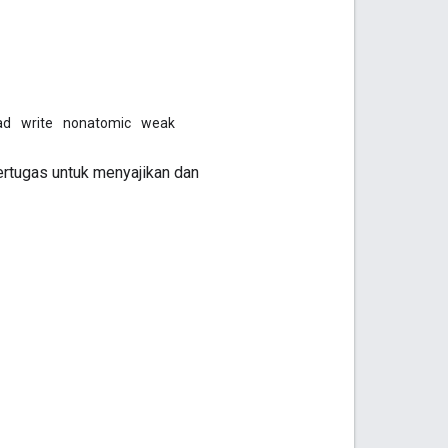
ad
write
nonatomic
weak
ertugas untuk menyajikan dan