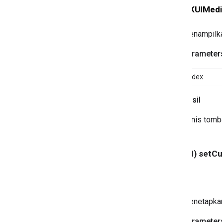
GCKSession
Manager
- (
GCKUIMedi
<GCKSession
Manager
Listener>
GCKSession
Traits
Menampilkan
GCKUIButton
GCKUICast
Button
Parameter
<GCKUICast
Button
Delegate>
GCKUICast
Container
View
index
Controller
GCKUIDevice
Volume
Controller
Hasil
GCKUIExpanded
Media
Controls
View
Controller
Jenis tombo
<GCKUIImage
Cache>
GCKUIImage
Hints
<GCKUIImage
Picker>
- (void) set
<GCKUIMedia
Button
Bar
Protocol>
GCKUIMedia
Controller
<GCKUIMedia
Controller
Delegate>
GCKUIMedia
Track
Selection
View
Menetapka
Controller
<GCKUIMedia
Track
Selection
View
Parameter