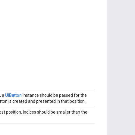
, a
UIButton
instance should be passed for the
tton is created and presented in that position.
ost position. Indices should be smaller than the