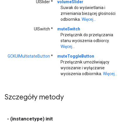
UISlider *
volumeSlider
Suwak do wyświetlania i
zmieniania bieżącej głośności
odbiornika.
Więcej...
UISwitch *
muteSwitch
Przełącznik do przełączania
stanu wyciszenia odbiorcy.
Więcej...
GCKUIMultistateButton
*
muteToggleButton
Przełącznik umożliwiający
wyciszanie i wyłączanie
wyciszenia odbiornika.
Więcej...
Szczegóły metody
- (instancetype) init