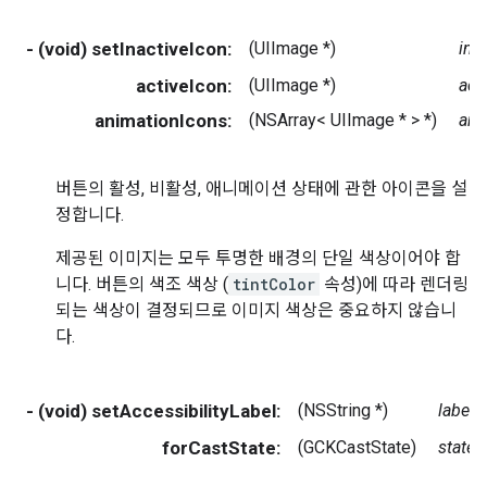
- (void) setInactiveIcon:
(UIImage *)
ina
activeIcon:
(UIImage *)
act
animationIcons:
(NSArray< UIImage * > *)
ani
버튼의 활성, 비활성, 애니메이션 상태에 관한 아이콘을 설
정합니다.
제공된 이미지는 모두 투명한 배경의 단일 색상이어야 합
니다. 버튼의 색조 색상 (
tintColor
속성)에 따라 렌더링
되는 색상이 결정되므로 이미지 색상은 중요하지 않습니
다.
- (void) setAccessibilityLabel:
(NSString *)
label
forCastState:
(GCKCastState)
state