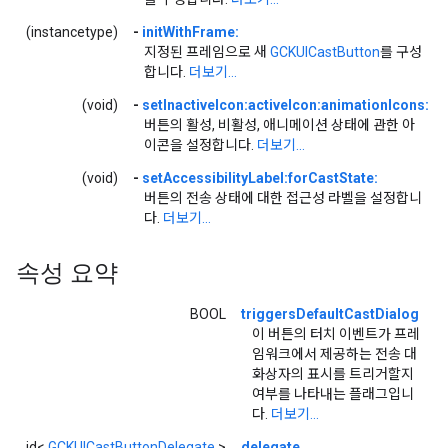
(instancetype)
-
initWithFrame:
지정된 프레임으로 새
GCKUICastButton
를 구성
합니다.
더보기...
(void)
-
setInactiveIcon:activeIcon:animationIcons:
버튼의 활성, 비활성, 애니메이션 상태에 관한 아
이콘을 설정합니다.
더보기...
(void)
-
setAccessibilityLabel:forCastState:
버튼의 전송 상태에 대한 접근성 라벨을 설정합니
다.
더보기...
속성 요약
BOOL
triggersDefaultCastDialog
이 버튼의 터치 이벤트가 프레
임워크에서 제공하는 전송 대
화상자의 표시를 트리거할지
여부를 나타내는 플래그입니
다.
더보기...
id<
GCKUICastButtonDelegate
>
delegate