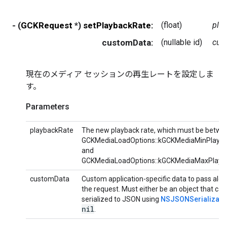
- (
GCKRequest
*)
setPlaybackRate:
(float)
pla
customData:
(nullable id)
cus
現在のメディア セッションの再生レートを設定しま
す。
Parameters
playbackRate
The new playback rate, which must be betwe
GCKMediaLoadOptions::kGCKMediaMinPlayb
and
GCKMediaLoadOptions::kGCKMediaMaxPlayb
customData
Custom application-specific data to pass alon
the request. Must either be an object that can
serialized to JSON using
NSJSONSerializati
nil
.