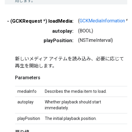
用します。
- (
GCKRequest
*)
loadMedia:
(
GCKMediaInformation
*)
autoplay:
(BOOL)
playPosition:
(NSTimeInterval)
新しいメディア アイテムを読み込み、必要に応じて
再生を開始します。
Parameters
mediaInfo
Describes the media item to load.
autoplay
Whether playback should start
immediately.
playPosition
The initial playback position.