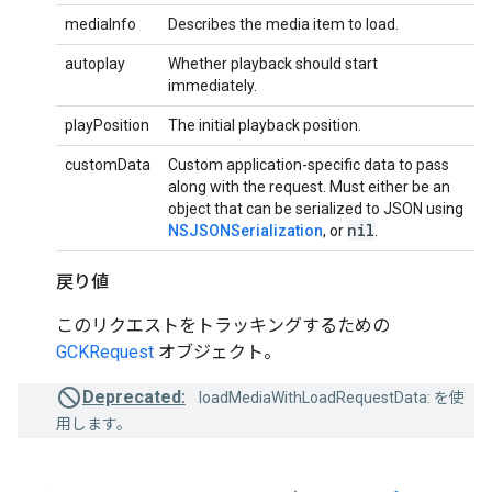
mediaInfo
Describes the media item to load.
autoplay
Whether playback should start
immediately.
playPosition
The initial playback position.
customData
Custom application-specific data to pass
along with the request. Must either be an
object that can be serialized to JSON using
nil
NSJSONSerialization
, or
.
戻り値
このリクエストをトラッキングするための
GCKRequest
オブジェクト。
Deprecated:
loadMediaWithLoadRequestData: を使
用します。