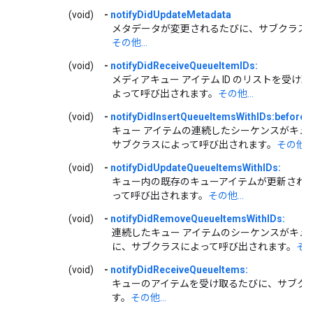
(void)
-
notifyDidUpdateMetadata
メタデータが変更されるたびに、サブクラス
その他...
(void)
-
notifyDidReceiveQueueItemIDs:
メディアキュー アイテム ID のリストを受
よって呼び出されます。
その他...
(void)
-
notifyDidInsertQueueItemsWithIDs:beforeI
キュー アイテムの連続したシーケンスがキュ
サブクラスによって呼び出されます。
その他...
(void)
-
notifyDidUpdateQueueItemsWithIDs:
キュー内の既存のキューアイテムが更新され
って呼び出されます。
その他...
(void)
-
notifyDidRemoveQueueItemsWithIDs:
連続したキュー アイテムのシーケンスがキュ
に、サブクラスによって呼び出されます。
その
(void)
-
notifyDidReceiveQueueItems:
キューのアイテムを受け取るたびに、サブク
す。
その他...