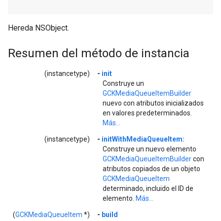
Hereda NSObject.
Resumen del método de instancia
(instancetype)
-
init
Construye un
GCKMediaQueueItemBuilder
nuevo con atributos inicializados
en valores predeterminados.
Más...
(instancetype)
-
initWithMediaQueueItem:
Construye un nuevo elemento
GCKMediaQueueItemBuilder
con
atributos copiados de un objeto
GCKMediaQueueItem
determinado, incluido el ID de
elemento.
Más...
(
GCKMediaQueueItem
*)
-
build