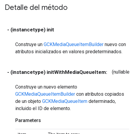
Detalle del método
- (instancetype) init
Construye un
GCKMediaQueueItemBuilder
nuevo con
atributos inicializados en valores predeterminados.
- (instancetype) initWithMediaQueueItem:
(nullable
G
Construye un nuevo elemento
GCKMediaQueueItemBuilder
con atributos copiados
de un objeto
GCKMediaQueueItem
determinado,
incluido el ID de elemento.
Parameters