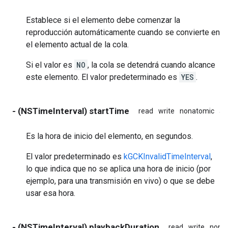
Establece si el elemento debe comenzar la
reproducción automáticamente cuando se convierte en
el elemento actual de la cola.
Si el valor es
NO
, la cola se detendrá cuando alcance
este elemento. El valor predeterminado es
YES
.
- (NSTimeInterval) startTime
read
write
nonatomic
as
Es la hora de inicio del elemento, en segundos.
El valor predeterminado es
kGCKInvalidTimeInterval
,
lo que indica que no se aplica una hora de inicio (por
ejemplo, para una transmisión en vivo) o que se debe
usar esa hora.
- (NSTimeInterval) playbackDuration
read
write
nona