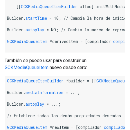
    [[
GCKMediaQueueItemBuilder
 alloc] initWithMediaQ
Builder.
startTime
 = 10; 
// Cambia la hora de inicio.
Builder.
autoplay
 = NO; 
// Cambia la marca de reprodu
GCKMediaQueueItem
 *derivedItem = [compilador 
compila
También se puede usar para construir un
GCKMediaQueueItem
nuevo desde cero:
GCKMediaQueueItemBuilder
 *builder = [[
GCKMediaQueueI
Builder.
mediaInformation
 = ...;
Builder.
autoplay
 = ...;
// Establece todas las demás propiedades deseadas...
GCKMediaQueueItem
 *newItem = [compilador 
compilador
]