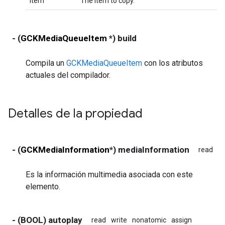
item
The item to copy.
- (
GCKMediaQueueItem
*) build
Compila un
GCKMediaQueueItem
con los atributos
actuales del compilador.
Detalles de la propiedad
- (
GCKMediaInformation
*) mediaInformation
read
wr
Es la información multimedia asociada con este
elemento.
- (BOOL) autoplay
read
write
nonatomic
assign