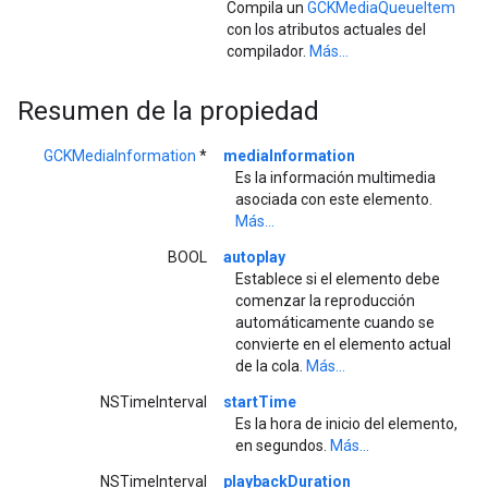
Compila un
GCKMediaQueueItem
con los atributos actuales del
compilador.
Más...
Resumen de la propiedad
GCKMediaInformation
*
mediaInformation
Es la información multimedia
asociada con este elemento.
Más...
BOOL
autoplay
Establece si el elemento debe
comenzar la reproducción
automáticamente cuando se
convierte en el elemento actual
de la cola.
Más...
NSTimeInterval
startTime
Es la hora de inicio del elemento,
en segundos.
Más...
NSTimeInterval
playbackDuration