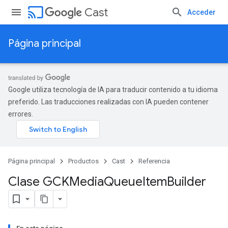
cast
Cast
Acceder
Página principal
Google utiliza tecnología de IA para traducir contenido a tu idioma
preferido. Las traducciones realizadas con IA pueden contener
errores.
Página principal
Productos
Cast
Referencia
Clase GCKMedia
Queue
Item
Builder