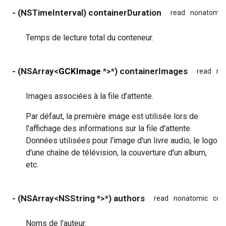
- (NSTimeInterval) containerDuration
read
nonatomic
Temps de lecture total du conteneur.
- (NSArray<
GCKImage
*>*) containerImages
read
no
Images associées à la file d'attente.
Par défaut, la première image est utilisée lors de
l'affichage des informations sur la file d'attente.
Données utilisées pour l'image d'un livre audio, le logo
d'une chaîne de télévision, la couverture d'un album,
etc.
- (NSArray<NSString *>*) authors
read
nonatomic
cop
Noms de l'auteur.