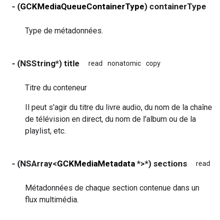
- (
GCKMediaQueueContainerType
) containerType
r
Type de métadonnées.
- (NSString*) title
read
nonatomic
copy
Titre du conteneur
Il peut s'agir du titre du livre audio, du nom de la chaîne
de télévision en direct, du nom de l'album ou de la
playlist, etc.
- (NSArray<
GCKMediaMetadata
*>*) sections
read
n
Métadonnées de chaque section contenue dans un
flux multimédia.