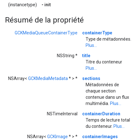
(instancetype)
-
init
Résumé de la propriété
GCKMediaQueueContainerType
containerType
Type de métadonnées.
Plus...
NSString *
title
Titre du conteneur
Plus...
NSArray<
GCKMediaMetadata
* > *
sections
Métadonnées de
chaque section
contenue dans un flux
multimédia.
Plus...
NSTimeInterval
containerDuration
Temps de lecture total
du conteneur.
Plus...
NSArray<
GCKImage
* > *
containerImages