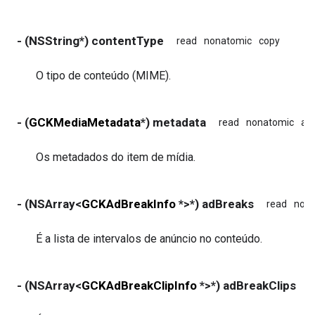
- (NSString*) contentType
read
nonatomic
copy
O tipo de conteúdo (MIME).
- (
GCKMediaMetadata
*) metadata
read
nonatomic
as
Os metadados do item de mídia.
- (NSArray<
GCKAdBreakInfo
*>*) adBreaks
read
non
É a lista de intervalos de anúncio no conteúdo.
- (NSArray<
GCKAdBreakClipInfo
*>*) adBreakClips
r