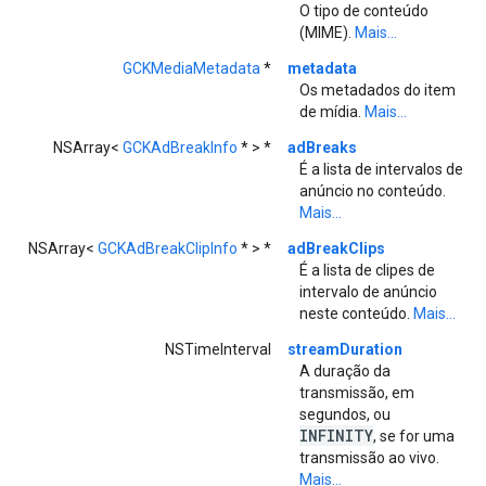
O tipo de conteúdo
(MIME).
Mais...
GCKMediaMetadata
*
metadata
Os metadados do item
de mídia.
Mais...
NSArray<
GCKAdBreakInfo
* > *
adBreaks
É a lista de intervalos de
anúncio no conteúdo.
Mais...
NSArray<
GCKAdBreakClipInfo
* > *
adBreakClips
É a lista de clipes de
intervalo de anúncio
neste conteúdo.
Mais...
NSTimeInterval
streamDuration
A duração da
transmissão, em
segundos, ou
INFINITY
, se for uma
transmissão ao vivo.
Mais...