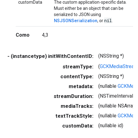
customData
The custom application-specific data.
Must either be an object that can be
serialized to JSON using
nil
NSJSONSerialization
, or
.
Como
4,3
- (instancetype) initWithContentID:
(NSString *)
streamType:
(
GCKMediaStream
contentType:
(NSString *)
metadata:
(nullable
GCKMedi
streamDuration:
(NSTimeInterval)
mediaTracks:
(nullable NSArray
textTrackStyle:
(nullable
GCKMedia
customData:
(nullable id)