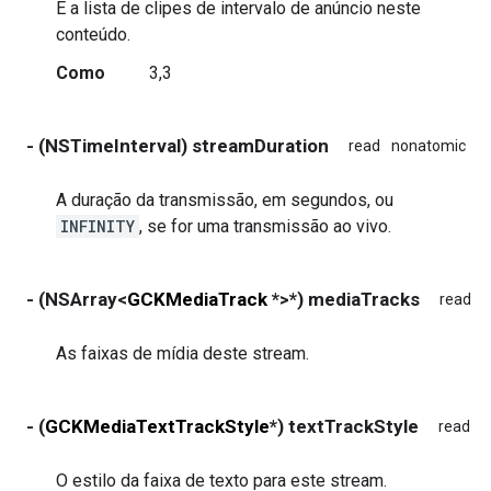
É a lista de clipes de intervalo de anúncio neste
conteúdo.
Como
3,3
- (NSTimeInterval) streamDuration
read
nonatomic
a
A duração da transmissão, em segundos, ou
INFINITY
, se for uma transmissão ao vivo.
- (NSArray<
GCKMediaTrack
*>*) mediaTracks
read
n
As faixas de mídia deste stream.
- (
GCKMediaTextTrackStyle
*) textTrackStyle
read
n
O estilo da faixa de texto para este stream.