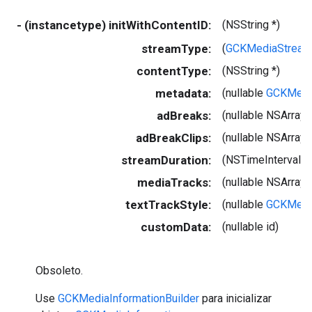
- (instancetype) initWithContentID:
(NSString *)
streamType:
(
GCKMediaStream
contentType:
(NSString *)
metadata:
(nullable
GCKMedi
adBreaks:
(nullable NSArray
adBreakClips:
(nullable NSArray
streamDuration:
(NSTimeInterval)
mediaTracks:
(nullable NSArray
textTrackStyle:
(nullable
GCKMedia
customData:
(nullable id)
Obsoleto.
Use
GCKMediaInformationBuilder
para inicializar