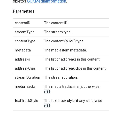
objetos
GCKMediaInformation
.
Parameters
contentID
The content ID.
streamType
The stream type.
contentType
The content (MIME) type.
metadata
The media item metadata.
adBreaks
The list of ad breaks in this content.
adBreakClips
The list of ad break clips in this content.
streamDuration
The stream duration.
mediaTracks
The media tracks, if any, otherwise
nil
.
textTrackStyle
The text track style, if any, otherwise
nil
.