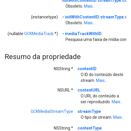
initWithContentID:streamType:con
Obsoleto.
Mais...
(instancetype)
-
initWithContentID:streamType:c
Obsoleto.
Mais...
(nullable
GCKMediaTrack
*)
-
mediaTrackWithID:
Pesquisa uma faixa de mídia com o 
Resumo da propriedade
NSString *
contentID
O ID do conteúdo deste
stream.
Mais...
NSURL *
contentURL
O URL do conteúdo a
ser reproduzido.
Mais...
GCKMediaStreamType
streamType
O tipo de stream.
Mais...
NSString *
contentType