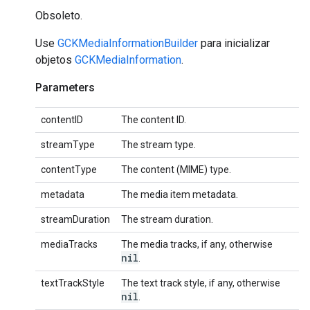
Obsoleto.
Use
GCKMediaInformationBuilder
para inicializar
objetos
GCKMediaInformation
.
Parameters
contentID
The content ID.
streamType
The stream type.
contentType
The content (MIME) type.
metadata
The media item metadata.
streamDuration
The stream duration.
mediaTracks
The media tracks, if any, otherwise
nil
.
textTrackStyle
The text track style, if any, otherwise
nil
.