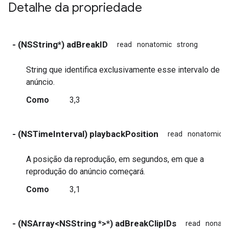
Detalhe da propriedade
- (NSString*) adBreakID
read
nonatomic
strong
String que identifica exclusivamente esse intervalo de
anúncio.
Como
3,3
- (NSTimeInterval) playbackPosition
read
nonatomic
A posição da reprodução, em segundos, em que a
reprodução do anúncio começará.
Como
3,1
- (NSArray<NSString *>*) adBreakClipIDs
read
nonato