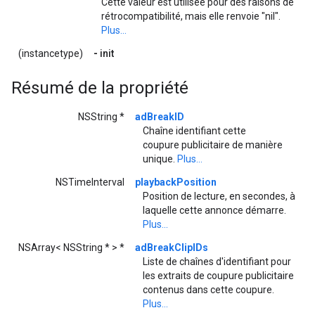
Cette valeur est utilisée pour des raisons de
rétrocompatibilité, mais elle renvoie "nil".
Plus...
(instancetype)
-
init
Résumé de la propriété
NSString *
adBreakID
Chaîne identifiant cette
coupure publicitaire de manière
unique.
Plus...
NSTimeInterval
playbackPosition
Position de lecture, en secondes, à
laquelle cette annonce démarre.
Plus...
NSArray< NSString * > *
adBreakClipIDs
Liste de chaînes d'identifiant pour
les extraits de coupure publicitaire
contenus dans cette coupure.
Plus...