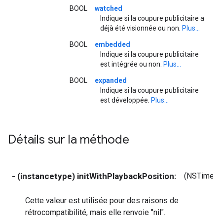
BOOL
watched
Indique si la coupure publicitaire a
déjà été visionnée ou non.
Plus...
BOOL
embedded
Indique si la coupure publicitaire
est intégrée ou non.
Plus...
BOOL
expanded
Indique si la coupure publicitaire
est développée.
Plus...
Détails sur la méthode
- (instancetype) initWithPlaybackPosition:
(NSTimeIn
Cette valeur est utilisée pour des raisons de
rétrocompatibilité, mais elle renvoie "nil".