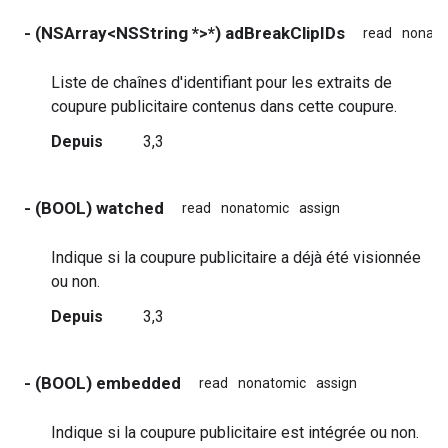
- (NSArray<NSString *>*) adBreakClipIDs
read
nonato
Liste de chaînes d'identifiant pour les extraits de
coupure publicitaire contenus dans cette coupure.
Depuis
3,3
- (BOOL) watched
read
nonatomic
assign
Indique si la coupure publicitaire a déjà été visionnée
ou non.
Depuis
3,3
- (BOOL) embedded
read
nonatomic
assign
Indique si la coupure publicitaire est intégrée ou non.