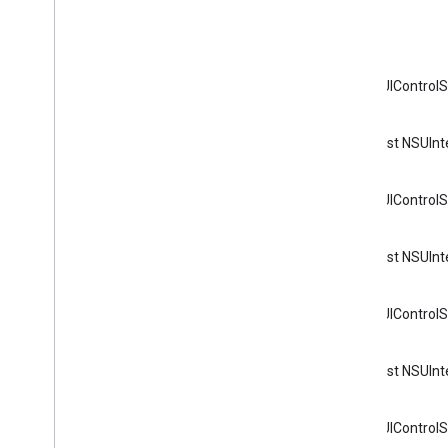
GCKMedia
Status
.
h ファイル
変数
GCKMedia
Track
.
h ファイル
GCKSender
Application
Info
.
h ファイ
ル
const UIControl
GCKSession+Protected
.
h ファイル
GCKUIDevice
Volume
Controller
.
h フ
const NSUIn
ァイル
GCKUIImage
Hints
.
h ファイル
GCKUIMedia
Button
Bar
Protocol
.
h フ
const UIControl
ァイル
GCKUIMedia
Controller
.
h ファイル
const NSUIn
GCKUIMini
Media
Controls
View
Controller
.
h ファイル
GCKUIPlay
Pause
Toggle
Controller
.
h
ファイル
const UIControl
Web Sender API
const NSUIn
受信側 API
Web Receiver API
const UIControl
Android TV Receiver API