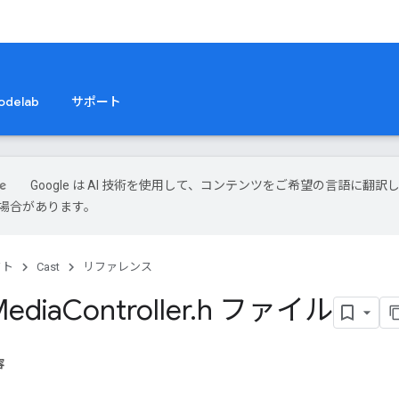
odelab
サポート
Google は AI 技術を使用して、コンテンツをご希望の言語に翻訳
場合があります。
クト
Cast
リファレンス
edia
Controller
.
h ファイル
容