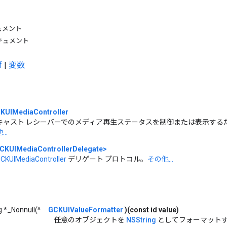
キュメント
キュメント
f
|
変数
KUIMediaController
キャスト レシーバーでのメディア再生ステータスを制御または表示するた
...
CKUIMediaControllerDelegate>
CKUIMediaController
デリゲート プロトコル。
その他...
g *_Nonnull(^
GCKUIValueFormatter
)(const id value)
任意のオブジェクトを
NSString
としてフォーマット