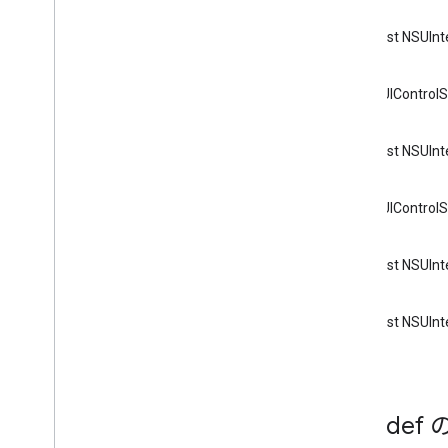
const NSUIn
const UIControl
const NSUIn
const UIControl
const NSUIn
const NSUIn
Typede