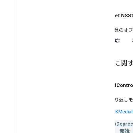
typedef NSSt
任意のオ
開始:
変数に関
GCKUIContro
繰り返し
GCKMedia
Deprec
開始: