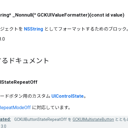
ring* _Nonnull(^ GCKUIValueFormatter)(const id value)
ブジェクトを
NSString
としてフォーマットするためのブロック
3.0
するドキュメント
lStateRepeatOff
モードボタン用のカスタム
UIControlState
。
RepeatModeOff
に対応しています。
ated:
GCKUIButtonStateRepeatOff を
GCKUIMultistateButton
ととも
3.0