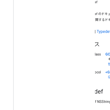
概要
Typedef
API リファレンス
変数
ファイル
Typedef のド
変数に関するド
GCKCast
Context
.
h ファイル
GCKCommon
.
h ファイル
クラス
|
Typede
GCKDevice
.
h ファイル
GCKError
.
h ファイル
クラス
GCKHLSSegment
Format
.
h ファイル
GCKHLSVideo
Segment
Format
.
h フ
class
GC
ァイル
GCKLogger
Common
.
h ファイル
他
GCKMedia
Common
.
h ファイル
protocol
<G
GCKMedia
Information
.
h ファイル
G
GCKMedia
Metadata
.
h ファイル
GCKMedia
Queue
Container
Metadata
.
Typedef
h ファイル
GCKMedia
Queue
Data
.
h ファイル
typedef NSStrin
GCKMedia
Queue
Item
.
h ファイル
GCKMedia
Request
Item
.
h ファイル