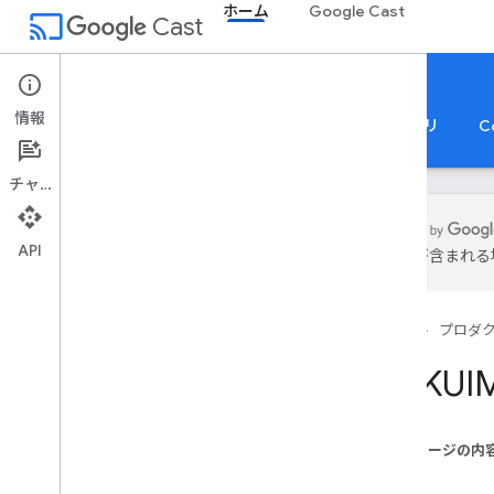
ホーム
Google Cast
cast
Cast
ホーム
情報
ホーム
ガイド
リファレンス
サンプルアプリ
C
チャット
API
は誤りが含まれる
キャストの参照
API の概要
ホーム
プロダ
SDK リリースノート
Web Receiver SDK のプレビュー URL
GCKUIM
送信者の API
Android 送信者 API
このページの内
i
OS の Sender API
クラス