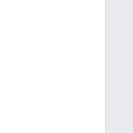
.
.
.