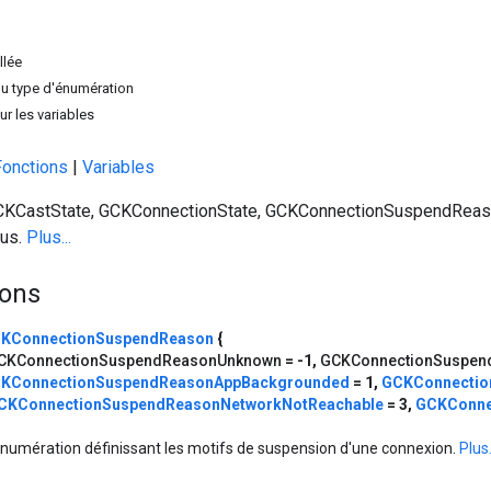
llée
u type d'énumération
r les variables
Fonctions
|
Variables
CKCastState, GCKConnectionState, GCKConnectionSuspendReaso
us.
Plus...
ons
KConnectionSuspendReason
{
CKConnectionSuspendReasonUnknown
= -1,
GCKConnectionSuspen
KConnectionSuspendReasonAppBackgrounded
= 1,
GCKConnectio
CKConnectionSuspendReasonNetworkNotReachable
= 3,
GCKConne
numération définissant les motifs de suspension d'une connexion.
Plus.