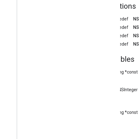
Fonctions
Fichier GCKMedia
Status
.
h
Fichier GCKMedia
Track
.
h
typedef
NS
Fichier GCKSender
Application
Info
.
h
typedef
NS
Fichier GCKSession+Protected
.
h
Fichier GCKUIDevice
Volume
typedef
NS
Controller
.
h
typedef
NS
Fichier GCKUIImage
Hints
.
h
Fichier GCKUIMedia
Button
Bar
Variables
Protocol
.
h
Fichier GCKUIMedia
Controller
.
h
NSString *const
Fichier GCKUIMini
Media
Controls
View
Controller
.
h
Fichier GCKUIPlay
Pause
Toggle
const NSInteger
Controller
.
h
API Web Sender
NSString *const
API Receiver
API Web Receiver
API Android TV Receiver