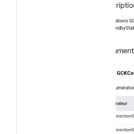
Descriptio
énumérations G
GCKStandbyStat
Documenta
enum
GCKCo
Énumération
Énumérateur
GCKConnection
GCKConnectionS