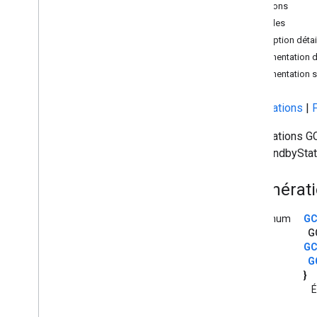
Aperçu
Fonctions
Documentation de référence de l'API
Variables
Fichiers
Description détai
Documentation d
Fichier GCKCast
Context
.
h
Documentation su
Fichier GCKCommon
.
h
Fichier GCKDevice
.
h
Énumérations
|
Fichier GCKError
.
h
énumérations G
Fichier GCKHLSSegment
Format
.
h
GCKStandbyStat
Fichier GCKHLSVideo
Segment
Format
.
h
Fichier GCKlogger
Common
.
h
Énumérati
Fichier GCKMedia
Common
.
h
Fichier GCKMedia
Information
.
h
enum
GC
G
Fichier GCKMedia
Metadata
.
h
GC
Fichier GCKMedia
Queue
Container
G
Metadata
.
h
}
Fichier GCKMedia
Queue
Data
.
h
É
Fichier GCKMedia
Queue
Item
.
h
Fichier GCKMedia
Request
Item
.
h