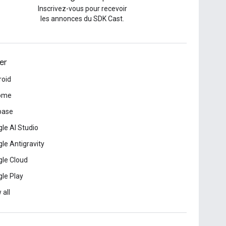
Inscrivez-vous pour recevoir
les annonces du SDK Cast.
er
roid
ome
base
le AI Studio
le Antigravity
le Cloud
le Play
 all