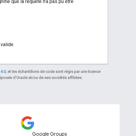
nifie que la requête n'a pas pu être
valide.
 4.0
, et les échantillons de code sont régis par une licence
posée d'Oracle et/ou de ses sociétés affiliées.
Google Groups