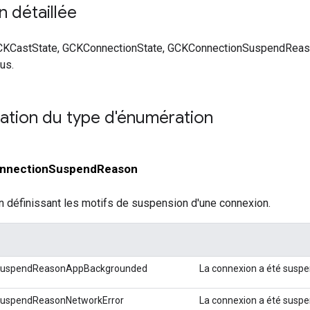
n détaillée
CKCastState, GCKConnectionState, GCKConnectionSuspendReaso
us.
tion du type d'énumération
nnectionSuspendReason
 définissant les motifs de suspension d'une connexion.
SuspendReasonAppBackgrounded
La connexion a été suspen
uspendReasonNetworkError
La connexion a été suspe