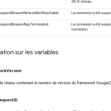
d'E/S réseau.
SuspendReasonNetworkNotReachable
La connexion a été suspen
SuspendReasonAppTerminated
La connexion a été suspen
connexion.
ion sur les variables
rkVersion
de chaîne contenant le numéro de version du framework GoogleC
equestID