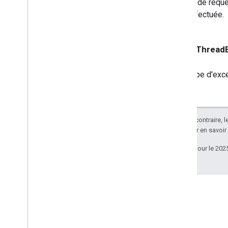
ID de requê
effectuée.
kGCKThreadE
Type d'exce
Sauf indication contraire, 
Apache 2.0
. Pour en savoir
Dernière mise à jour le 202
Stack Overflow