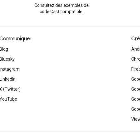
Consultez des exemples de
code Cast compatible.
Communiquer
Cré
Blog
And
Bluesky
Chr
Instagram
Fire
LinkedIn
Goog
X (Twitter)
Goog
YouTube
Goog
Goog
View