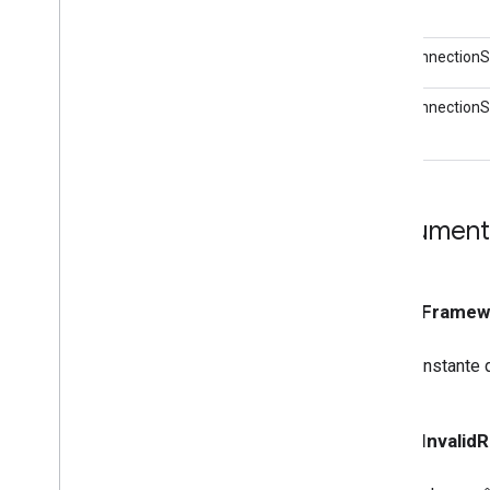
GCKConnection
GCKConnection
Documentat
kGCKFramewo
Constante 
kGCKInvalidR