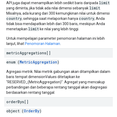
limit
API juga dapat menampilkan lebih sedikit baris daripada
limit
yang diminta, jika tidak ada nilai dimensi sebanyak
.
Misalnya, ada kurang dari 300 kemungkinan nilai untuk dimensi
country
country
, sehingga saat melaporkan hanya
, Anda
tidak bisa mendapatkan lebih dari 300 baris, meskipun Anda
limit
menetapkan
ke nilai yang lebih tinggi.
Untuk mempelajari parameter penomoran halaman ini lebih
lanjut, lihat
Penomoran Halaman
.
metric
Aggregations[]
enum (
MetricAggregation
)
Agregasi metrik. Nilai metrik gabungan akan ditampilkan dalam
baris tempat dimensionValues ditetapkan ke
"RESERVED_(MetricAggregation)". Agregat yang mencakup
perbandingan dan beberapa rentang tanggal akan diagregasi
berdasarkan rentang tanggal.
order
Bys[]
object (
OrderBy
)