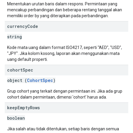
Menentukan urutan baris dalam respons. Permintaan yang
mencakup perbandingan dan beberapa rentang tanggal akan
memiliki order by yang diterapkan pada perbandingan.
currency
Code
string
Kode mata uang dalam format ISO4217, seperti "AED", "USD",
"JPY". Jika kolom kosong, laporan akan menggunakan mata
uang default properti.
cohort
Spec
object (
CohortSpec
)
Grup cohort yang terkait dengan permintaan ini. Jika ada grup
cohort dalam permintaan, dimensi 'cohort' harus ada.
keep
Empty
Rows
boolean
Jika salah atau tidak ditentukan, setiap baris dengan semua