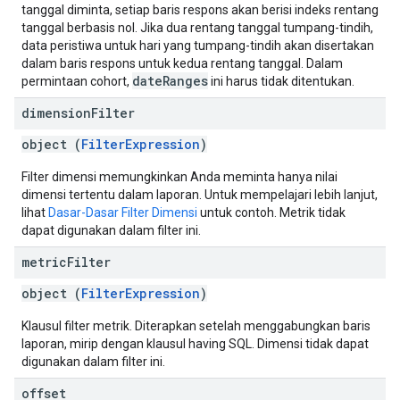
tanggal diminta, setiap baris respons akan berisi indeks rentang
tanggal berbasis nol. Jika dua rentang tanggal tumpang-tindih,
data peristiwa untuk hari yang tumpang-tindih akan disertakan
dalam baris respons untuk kedua rentang tanggal. Dalam
dateRanges
permintaan cohort,
ini harus tidak ditentukan.
dimension
Filter
object (
FilterExpression
)
Filter dimensi memungkinkan Anda meminta hanya nilai
dimensi tertentu dalam laporan. Untuk mempelajari lebih lanjut,
lihat
Dasar-Dasar Filter Dimensi
untuk contoh. Metrik tidak
dapat digunakan dalam filter ini.
metric
Filter
object (
FilterExpression
)
Klausul filter metrik. Diterapkan setelah menggabungkan baris
laporan, mirip dengan klausul having SQL. Dimensi tidak dapat
digunakan dalam filter ini.
offset