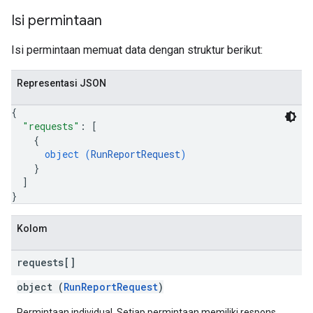
Isi permintaan
Isi permintaan memuat data dengan struktur berikut:
Representasi JSON
{
"requests"
: 
[
{
object (
RunReportRequest
)
}
]
}
Kolom
requests[]
object (
RunReportRequest
)
Permintaan individual. Setiap permintaan memiliki respons