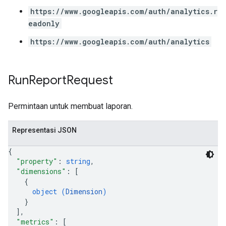
https://www.googleapis.com/auth/analytics.r
eadonly
https://www.googleapis.com/auth/analytics
Run
Report
Request
Permintaan untuk membuat laporan.
Representasi JSON
{
"property"
: 
string
,
"dimensions"
: 
[
{
object (
Dimension
)
}
]
,
"metrics"
: 
[