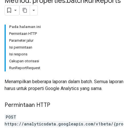
Method: properties
.
batch
Run
Reports
Pada halaman ini
Permintaan HTTP
Parameter jalur
Isi permintaan
Isi respons
Cakupan otorisasi
RunReportRequest
Menampilkan beberapa laporan dalam batch. Semua laporan
harus untuk properti Google Analytics yang sama.
Permintaan HTTP
POST
https://analyticsdata.googleapis.com/v1beta/{pro