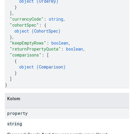
object (
OrderBy
)
}
]
,
"currencyCode"
: 
string
,
"cohortSpec"
: 
{
object (
CohortSpec
)
}
,
"keepEmptyRows"
: 
boolean
,
"returnPropertyQuota"
: 
boolean
,
"comparisons"
: 
[
{
object (
Comparison
)
}
]
}
Kolom
property
string