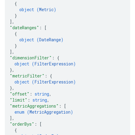
{
object (
Metric
)
}
]
,
"dateRanges"
: 
[
{
object (
DateRange
)
}
]
,
"dimensionFilter"
: 
{
object (
FilterExpression
)
}
,
"metricFilter"
: 
{
object (
FilterExpression
)
}
,
"offset"
: 
string
,
"limit"
: 
string
,
"metricAggregations"
: 
[
enum (
MetricAggregation
)
]
,
"orderBys"
: 
[
{