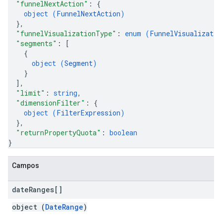
"funnelNextAction"
: 
{
object (
FunnelNextAction
)
}
,
"funnelVisualizationType"
: 
enum (
FunnelVisualizatio
"segments"
: 
[
{
object (
Segment
)
}
]
,
"limit"
: 
string
,
"dimensionFilter"
: 
{
object (
FilterExpression
)
}
,
"returnPropertyQuota"
: 
boolean
}
Campos
date
Ranges[]
object (
DateRange
)