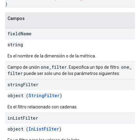
}
Campos
field
Name
string
Es el nombre de la dimensión o de la métrica.
one
_
filter
one
_
Campo de unión
. Especifica un tipo de filtro.
filter
puede ser solo uno de los parámetros siguientes:
string
Filter
object (
StringFilter
)
Es el filtro relacionado con cadenas.
in
List
Filter
object (
InListFilter
)