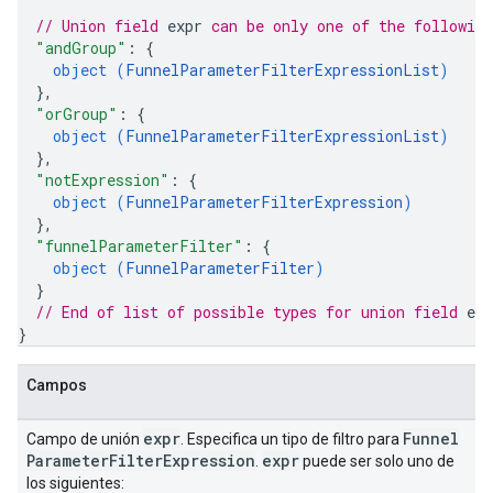
// Union field 
expr
 can be only one of the followin
"andGroup"
: 
{
object (
FunnelParameterFilterExpressionList
)
}
,
"orGroup"
: 
{
object (
FunnelParameterFilterExpressionList
)
}
,
"notExpression"
: 
{
object (
FunnelParameterFilterExpression
)
}
,
"funnelParameterFilter"
: 
{
object (
FunnelParameterFilter
)
}
// End of list of possible types for union field 
exp
}
Campos
expr
Funnel
Campo de unión
. Especifica un tipo de filtro para
Parameter
Filter
Expression
expr
.
puede ser solo uno de
los siguientes: