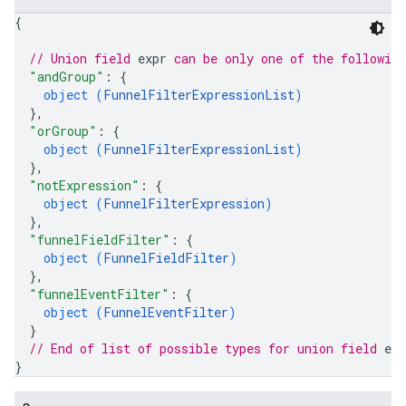
{
// Union field 
expr
 can be only one of the followin
"andGroup"
: 
{
object (
FunnelFilterExpressionList
)
}
,
"orGroup"
: 
{
object (
FunnelFilterExpressionList
)
}
,
"notExpression"
: 
{
object (
FunnelFilterExpression
)
}
,
"funnelFieldFilter"
: 
{
object (
FunnelFieldFilter
)
}
,
"funnelEventFilter"
: 
{
object (
FunnelEventFilter
)
}
// End of list of possible types for union field 
exp
}