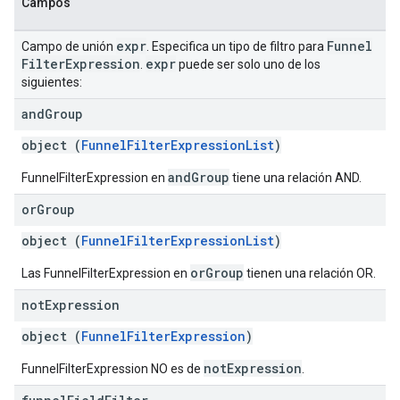
Campos
expr
Funnel
Campo de unión
. Especifica un tipo de filtro para
Filter
Expression
expr
.
puede ser solo uno de los
siguientes:
and
Group
object (
FunnelFilterExpressionList
)
andGroup
FunnelFilterExpression en
tiene una relación AND.
or
Group
object (
FunnelFilterExpressionList
)
orGroup
Las FunnelFilterExpression en
tienen una relación OR.
not
Expression
object (
FunnelFilterExpression
)
notExpression
FunnelFilterExpression NO es de
.