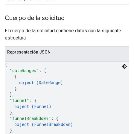
Cuerpo de la solicitud
El cuerpo de la solicitud contiene datos con la siguiente
estructura:
Representación JSON
{
"dateRanges"
: 
[
{
object (
DateRange
)
}
]
,
"funnel"
: 
{
object (
Funnel
)
}
,
"funnelBreakdown"
: 
{
object (
FunnelBreakdown
)
}
,