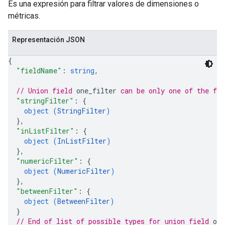
Es una expresión para filtrar valores de dimensiones o
métricas.
Representación JSON
{
"fieldName"
: 
string
,
// Union field 
one_filter
 can be only one of the fo
"stringFilter"
: 
{
object (
StringFilter
)
}
,
"inListFilter"
: 
{
object (
InListFilter
)
}
,
"numericFilter"
: 
{
object (
NumericFilter
)
}
,
"betweenFilter"
: 
{
object (
BetweenFilter
)
}
// End of list of possible types for union field 
one