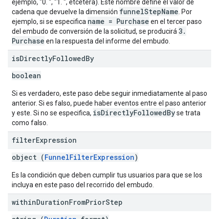
ejemplo, "0. ", "1. ", etcétera). Este nombre define el valor de
funnelStepName
cadena que devuelve la dimensión
. Por
name = Purchase
ejemplo, si se especifica
en el tercer paso
3.
del embudo de conversión de la solicitud, se producirá
Purchase
en la respuesta del informe del embudo.
is
Directly
Followed
By
boolean
Si es verdadero, este paso debe seguir inmediatamente al paso
anterior. Si es falso, puede haber eventos entre el paso anterior
isDirectlyFollowedBy
y este. Si no se especifica,
se trata
como falso.
filter
Expression
object (
FunnelFilterExpression
)
Es la condición que deben cumplir tus usuarios para que se los
incluya en este paso del recorrido del embudo.
within
Duration
From
Prior
Step