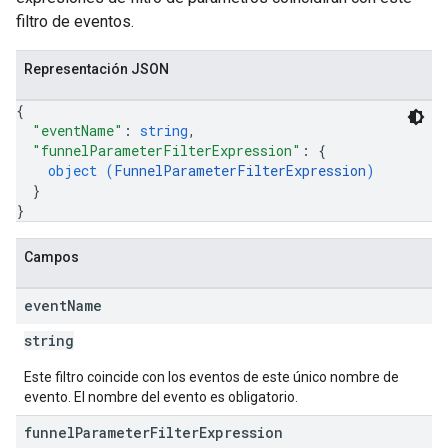
filtro de eventos.
Representación JSON
{
"eventName"
: 
string
,
"funnelParameterFilterExpression"
: 
{
object (
FunnelParameterFilterExpression
)
}
}
Campos
event
Name
string
Este filtro coincide con los eventos de este único nombre de
evento. El nombre del evento es obligatorio.
funnel
Parameter
Filter
Expression