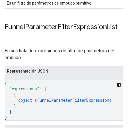
Es un filtro de parámetros de embudo primitivo.
Funnel
Parameter
Filter
Expression
List
Es una lista de expresiones de filtro de parámetros del
embudo.
Representación JSON
{
"expressions"
: 
[
{
object (
FunnelParameterFilterExpression
)
}
]
}