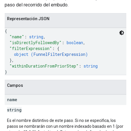
paso del recorrido del embudo.
Representación JSON
{
"name"
: 
string
,
"isDirectlyFollowedBy"
: 
boolean
,
"filterExpression"
: 
{
object (
FunnelFilterExpression
)
}
,
"withinDurationFromPriorStep"
: 
string
}
Campos
name
string
Es el nombre distintivo de este paso. Si no se especifica, los
pasos se nombrarán con un nombre indexado basado en 1 (por