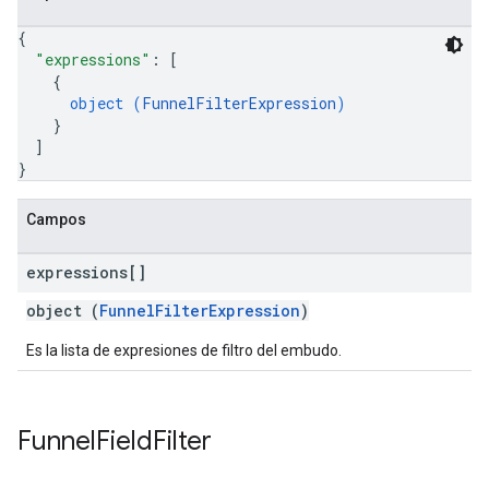
{
"expressions"
: 
[
{
object (
FunnelFilterExpression
)
}
]
}
Campos
expressions[]
object (
FunnelFilterExpression
)
Es la lista de expresiones de filtro del embudo.
Funnel
Field
Filter