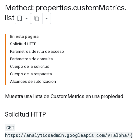
Method: properties
.
custom
Metrics
.
list
En esta página
Solicitud HTTP
Parámetros de ruta de acceso
Parámetros de consulta
Cuerpo de la solicitud
Cuerpo de la respuesta
Alcances de autorización
Muestra una lista de CustomMetrics en una propiedad.
tocolSecrets
nversionValueSchema
Solicitud HTTP
kProposals
ks
GET
https://analyticsadmin.googleapis.com/v1alpha/{