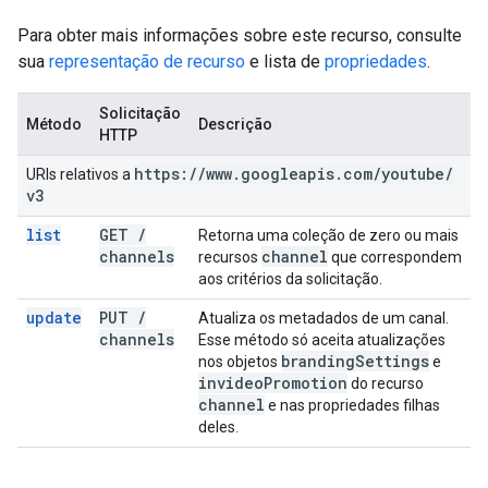
Para obter mais informações sobre este recurso, consulte
sua
representação de recurso
e lista de
propriedades
.
Solicitação
Método
Descrição
HTTP
https:
/
/
www
.
googleapis
.
com
/
youtube
/
URIs relativos a
v3
list
GET
/
Retorna uma coleção de zero ou mais
channels
channel
recursos
que correspondem
aos critérios da solicitação.
update
PUT
/
Atualiza os metadados de um canal.
channels
Esse método só aceita atualizações
branding
Settings
nos objetos
e
invideo
Promotion
do recurso
channel
e nas propriedades filhas
deles.