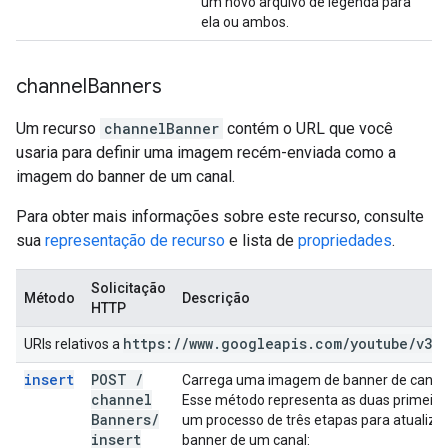
um novo arquivo de legenda para
ela ou ambos.
channel
Banners
Um recurso
channelBanner
contém o URL que você
usaria para definir uma imagem recém-enviada como a
imagem do banner de um canal.
Para obter mais informações sobre este recurso, consulte
sua
representação de recurso
e lista de
propriedades
.
Solicitação
Método
Descrição
HTTP
https:
/
/
www
.
googleapis
.
com
/
youtube
/
v3
URIs relativos a
insert
POST
/
Carrega uma imagem de banner de canal
channel
Esse método representa as duas primeira
Banners
/
um processo de três etapas para atualiz
insert
banner de um canal: