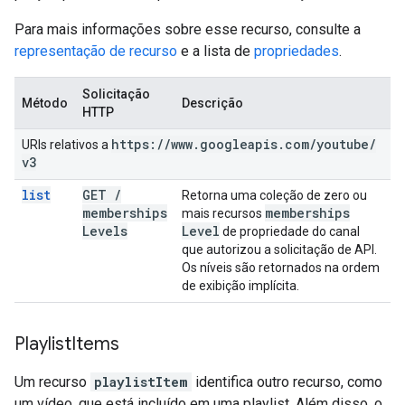
Para mais informações sobre esse recurso, consulte a
representação de recurso
e a lista de
propriedades
.
Solicitação
Método
Descrição
HTTP
https:
/
/
www
.
googleapis
.
com
/
youtube
/
URIs relativos a
v3
list
GET
/
Retorna uma coleção de zero ou
memberships
memberships
mais recursos
Levels
Level
de propriedade do canal
que autorizou a solicitação de API.
Os níveis são retornados na ordem
de exibição implícita.
Playlist
Items
Um recurso
playlistItem
identifica outro recurso, como
um vídeo, que está incluído em uma playlist. Além disso, o