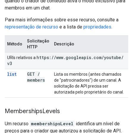
quando o criador de conteúdo ativa o modo exclusivo para
membros em um chat.
Para mais informações sobre esse recurso, consulte a
representação de recurso
e a lista de
propriedades
.
Solicitação
Método
Descrição
HTTP
https:
/
/
www
.
googleapis
.
com
/
youtube
/
URIs relativos a
v3
list
GET
/
Lista os membros (antes chamados
members
de "patrocinadores") de um canal. A
solicitação de API precisa ser
autorizada pelo proprietário do canal.
Memberships
Levels
Um recurso
membershipsLevel
identifica um nível de
preços para o criador que autorizou a solicitação de API.