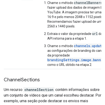
channelBanners.
Chame o método
fazer upload dos dados de imagem bin
YouTube. A imagem precisa ter uma p
16:9 e pelo menos 2048 x 1152 pixels.
Recomendamos fazer upload de uma
2560 x 1440 pixels.
url
Extraia o valor da propriedade
da r
API retorna para a etapa 1.
channels.update
Chame o método
as configurações de branding do canal. 
da propriedade
brandingSettings.image.banner
como o URL obtido na etapa 2.
Channel
Sections
Um recurso
channelSection
contém informações sobre
um conjunto de vídeos que um canal escolheu destacar. Por
exemplo, uma seção pode destacar os envios mais