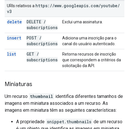
https:
/
/
www
.
googleapis
.
com
/
youtube
/
URIs relativos a
v3
delete
DELETE
/
Exclui uma assinatura.
subscriptions
insert
POST
/
Adiciona uma inscrição para o
subscriptions
canal do usuário autenticado.
list
GET
/
Retorna recursos de inscrição
subscriptions
que correspondem a critérios da
solicitação da API.
Miniaturas
Um recurso
thumbnail
identifica diferentes tamanhos de
imagens em miniatura associados a um recurso. As
imagens em miniatura têm as seguintes características:
A propriedade
snippet.thumbnails
de um recurso
é um objeto que identifica as imagens em miniatura