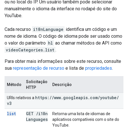
ou no local do IP. Um usuário também pode selecionar
manualmente o idioma da interface no rodapé do site do
YouTube.
Cada recurso
i18nLanguage
identifica um código e um
nome de idioma. O código de idioma pode ser usado como
o valor do parâmetro
hl
ao chamar métodos de API como
videoCategories.list
.
Para obter mais informações sobre este recurso, consulte
sua
representação de recurso
e lista de
propriedades
.
Solicitação
Método
Descrição
HTTP
https:
/
/
www
.
googleapis
.
com
/
youtube
/
URIs relativos a
v3
list
GET
/
i18n
Retorna uma lista de idiomas de
Languages
aplicativos compatíveis com o site do
YouTube.