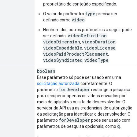
proprietário do conteúdo especificado.
type
O valor do parâmetro
precisa ser
video
definido como
.
Nenhum dos outros parâmetros a seguir pode
videoDefinition
ser definido:
,
videoDimension
videoDuration
,
,
videoEmbeddable
videoLicense
,
,
videoPaidProductPlacement
,
videoSyndicated
videoType
,
.
boolean
Esse parâmetro só pode ser usado em uma
solicitação autorizada
corretamente. O
for
Developer
parâmetro
restringe a pesquisa
para recuperar apenas os vídeos enviados por
meio do aplicativo ou site do desenvolvedor. O
servidor da API usa as credenciais de autorização
da solicitação para identificar o desenvolvedor. O
for
Developer
parâmetro
pode ser usado com
q
parâmetros de pesquisa opcionais, como
.