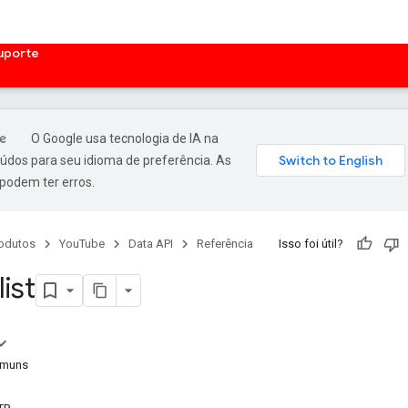
uporte
O Google usa tecnologia de IA na
údos para seu idioma de preferência. As
podem ter erros.
odutos
YouTube
Data API
Referência
Isso foi útil?
list
omuns