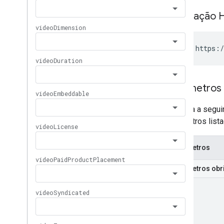
Solicitação 
GET https:/
Parâmetros
A tabela a segu
parâmetros list
Parâmetros
Parâmetros obr
part