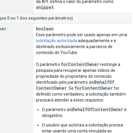
da API. Defina o valor do parâmetro como
snippet
.
ique 0 ou 1 dos seguintes parâmetros)
ner
boolean
Esse parâmetro pode ser usado apenas em uma
solicitação autorizada
adequadamente e é
destinado exclusivamente a parceiros de
conteúdo do YouTube.
for
Content
Owner
O parâmetro
restringe a
pesquisa para recuperar apenas vídeos de
propriedade do proprietário do conteúdo
on
Behalf
Of
identificado pelo parâmetro
Content
Owner
for
Content
Owner
. Se
for
definido como verdadeiro, a solicitação também
precisará atender a estes requisitos:
onBehalfOfContentOwner
O parâmetro
é
obrigatório.
O usuário que autoriza a solicitação precisa
estar usando uma conta vinculada ao