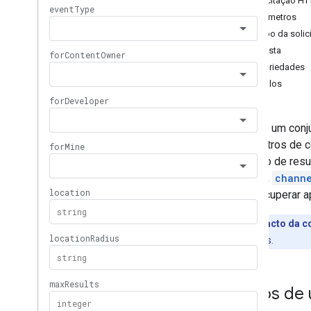
Solicitação HT
Níveis de assinatura
Parâmetros
Playlist
Images
Corpo da solic
Playlist
Items
Resposta
Playlists
Propriedades
Pesquisar
Exemplos
Visão geral
list
Retorna um conj
Assinaturas
parâmetros de c
Miniaturas
conjunto de res
Abuso de relatórios de abuso de vídeo
video
,
chann
Video
Categories
para recuperar a
Vídeos
Marcas-d'água
Impacto da c
Parâmetros de consulta padrão
unidades.
Erros da API de dados do You
Tube
Casos de