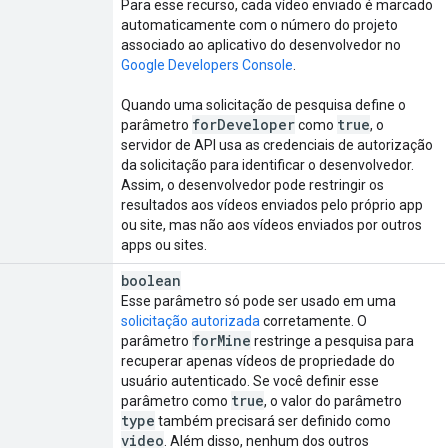
Para esse recurso, cada vídeo enviado é marcado
automaticamente com o número do projeto
associado ao aplicativo do desenvolvedor no
Google Developers Console
.
Quando uma solicitação de pesquisa define o
for
Developer
true
parâmetro
como
, o
servidor de API usa as credenciais de autorização
da solicitação para identificar o desenvolvedor.
Assim, o desenvolvedor pode restringir os
resultados aos vídeos enviados pelo próprio app
ou site, mas não aos vídeos enviados por outros
apps ou sites.
boolean
Esse parâmetro só pode ser usado em uma
solicitação autorizada
corretamente. O
for
Mine
parâmetro
restringe a pesquisa para
recuperar apenas vídeos de propriedade do
usuário autenticado. Se você definir esse
true
parâmetro como
, o valor do parâmetro
type
também precisará ser definido como
video
. Além disso, nenhum dos outros