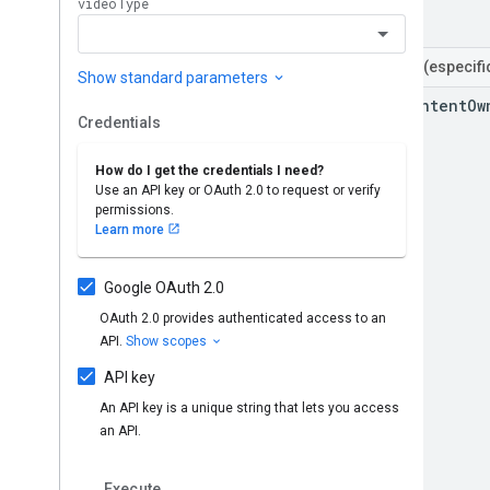
Filtros
(especif
for
Content
Ow