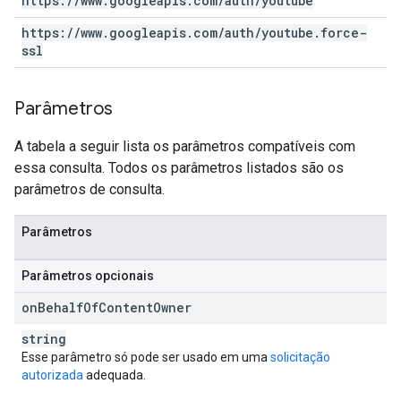
https:
/
/
www
.
googleapis
.
com
/
auth
/
youtube
https:
/
/
www
.
googleapis
.
com
/
auth
/
youtube
.
force-
ssl
Parâmetros
A tabela a seguir lista os parâmetros compatíveis com
essa consulta. Todos os parâmetros listados são os
parâmetros de consulta.
Parâmetros
Parâmetros opcionais
on
Behalf
Of
Content
Owner
string
Esse parâmetro só pode ser usado em uma
solicitação
autorizada
adequada.