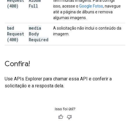
Request
Album
tem muitas imagens. Para corrigir
(400)
Full
isso, acesse o
Google Fotos
, navegue
até a página de álbuns e remova
algumas imagens.
bad
media
A solicitação não inclui o conteúdo da
Request
Body
imagem.
(400)
Required
Confira!
Use
APIs Explorer
para chamar essa API e conferir a
solicitação e a resposta dela.
Isso foi útil?