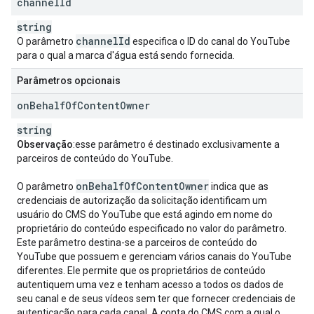
channel
Id
string
channel
Id
O parâmetro
especifica o ID do canal do YouTube
para o qual a marca d'água está sendo fornecida.
Parâmetros opcionais
on
Behalf
Of
Content
Owner
string
Observação
:esse parâmetro é destinado exclusivamente a
parceiros de conteúdo do YouTube.
on
Behalf
Of
Content
Owner
O parâmetro
indica que as
credenciais de autorização da solicitação identificam um
usuário do CMS do YouTube que está agindo em nome do
proprietário do conteúdo especificado no valor do parâmetro.
Este parâmetro destina-se a parceiros de conteúdo do
YouTube que possuem e gerenciam vários canais do YouTube
diferentes. Ele permite que os proprietários de conteúdo
autentiquem uma vez e tenham acesso a todos os dados de
seu canal e de seus vídeos sem ter que fornecer credenciais de
autenticação para cada canal. A conta do CMS com a qual o