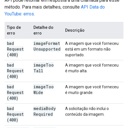
API pode retornar em resposta a uma chamada para esse
método. Para mais detalhes, consulte
API Data do
YouTube: erros
.
Tipo de
Detalhe do
Descrição
erro
erro
bad
image
Format
A imagem que você forneceu
Request
Unsupported
está em um formato não
(400)
suportado.
bad
image
Too
A imagem que você forneceu
Request
Tall
é muito alta.
(400)
bad
image
Too
A imagem que você forneceu
Request
Wide
é muito grande.
(400)
bad
media
Body
A solicitação não inclui o
Request
Required
conteúdo da imagem.
(400)