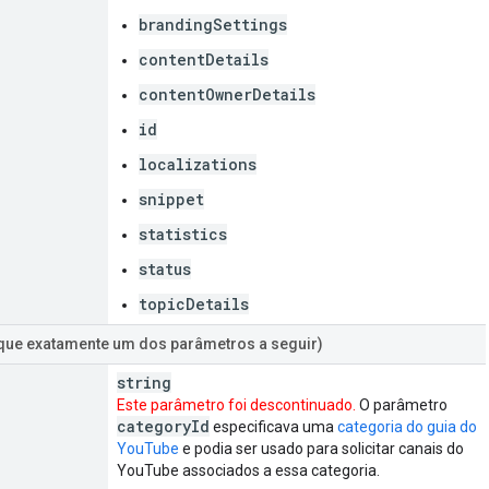
brandingSettings
contentDetails
contentOwnerDetails
id
localizations
snippet
statistics
status
topicDetails
ique exatamente um dos parâmetros a seguir)
string
Este parâmetro foi descontinuado.
O parâmetro
category
Id
especificava uma
categoria do guia do
YouTube
e podia ser usado para solicitar canais do
YouTube associados a essa categoria.