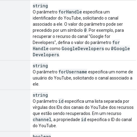
string
for
Handle
O parâmetro
especifica um
identificador do YouTube, solicitando o canal
associado a ele. O valor do parâmetro pode ser
@
precedido por um símbolo
. Por exemplo, para
recuperar o recurso do canal "Google for
for
Developers", defina o valor do parâmetro
Handle
Google
Developers
@Google
como
ou
Developers
.
string
for
Username
O parâmetro
especifica um nome de
usuário do YouTube, solicitando o canal associado a
ele.
string
id
O parâmetro
especifica uma lista separada por
vírgulas dos IDs dos canais do YouTube dos recursos
que estão sendo recuperados. Em um recurso
channel
id
, a propriedade
especifica o ID do canal
do YouTube.
boolean