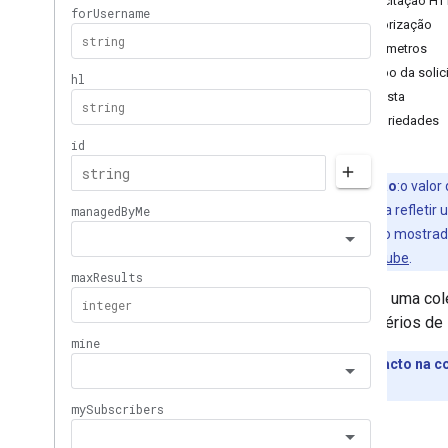
Solicitação HT
i18n
Idiomas
Autorização
i18n
Regiões
Parâmetros
Participantes
Corpo da solic
Níveis de assinatura
Resposta
Playlist
Images
Propriedades
Playlist
Items
Playlists
Pesquisar
Observação
:o valo
Assinaturas
atualizado para refleti
Miniaturas
de inscritos são mostra
Abuso de relatórios de abuso de vídeo
Ajuda do YouTube
.
Video
Categories
Retorna uma col
Vídeos
aos critérios de 
Marcas-d'água
Parâmetros de consulta padrão
Impacto na c
Erros da API de dados do You
Tube
unidade.