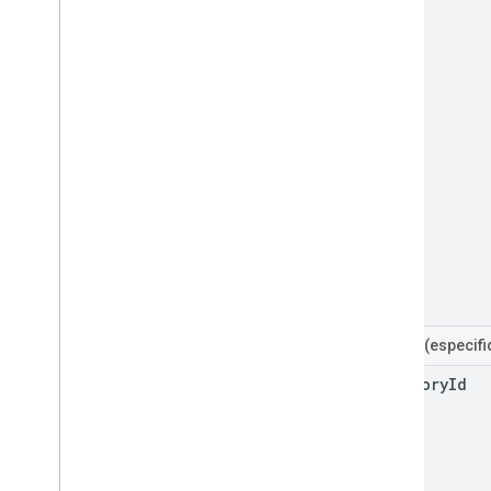
Filtros
(especif
category
Id