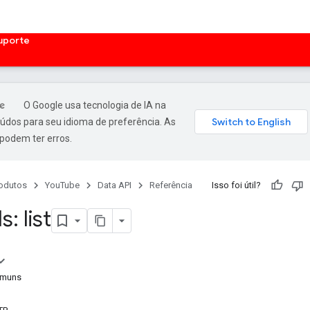
uporte
O Google usa tecnologia de IA na
údos para seu idioma de preferência. As
podem ter erros.
odutos
YouTube
Data API
Referência
Isso foi útil?
: list
omuns