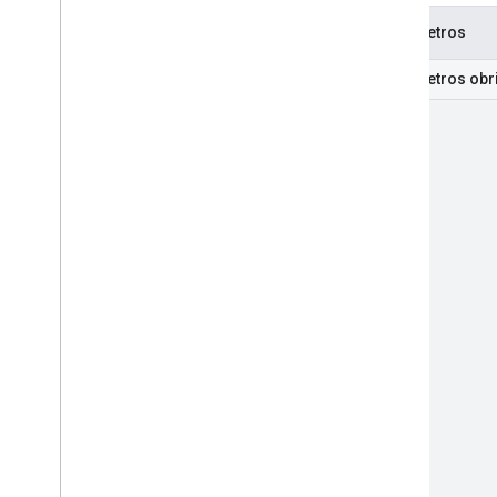
Parâmetros
Parâmetros obr
part