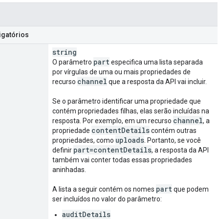
igatórios
string
part
O parâmetro
especifica uma lista separada
por vírgulas de uma ou mais propriedades de
channel
recurso
que a resposta da API vai incluir.
Se o parâmetro identificar uma propriedade que
contém propriedades filhas, elas serão incluídas na
channel
resposta. Por exemplo, em um recurso
, a
content
Details
propriedade
contém outras
uploads
propriedades, como
. Portanto, se você
part=content
Details
definir
, a resposta da API
também vai conter todas essas propriedades
aninhadas.
part
A lista a seguir contém os nomes
que podem
ser incluídos no valor do parâmetro:
auditDetails