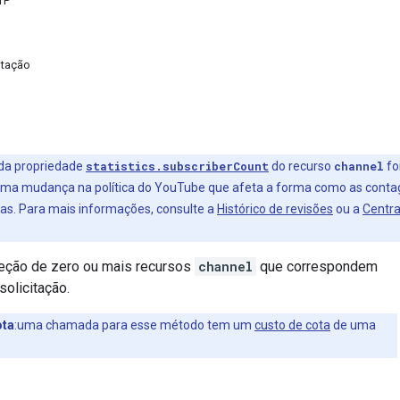
TP
itação
r da propriedade
statistics.subscriberCount
do recurso
channel
fo
r uma mudança na política do YouTube que afeta a forma como as cont
das. Para mais informações, consulte a
Histórico de revisões
ou a
Centra
eção de zero ou mais recursos
channel
que correspondem
solicitação.
ota
:uma chamada para esse método tem um
custo de cota
de uma