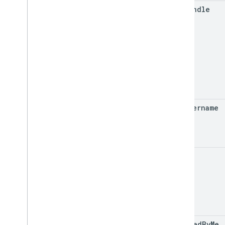
for
Handle
for
Username
id
managed
By
Me