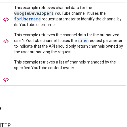
o
HTTP