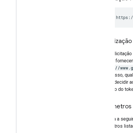
GET https:/
Autorização
Uma solicitação
precisa fornece
https://www.
Além disso, qua
a MCN decidir ac
emissão do toke
Parâmetros
A tabela a segu
parâmetros list