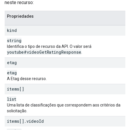
neste recurso:
Propriedades
kind
string
Identifica o tipo de recurso da API. O valor será
youtube#video
Get
Rating
Response
.
etag
etag
A Etag desse recurso.
items[]
list
Uma lista de classificações que correspondem aos critérios da
solicitação.
items[]
.
video
Id