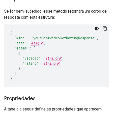
Se for bem-sucedido, esse método retornará um corpo de
resposta com esta estrutura:
{
"kind"
:
"youtube#videoGetRatingResponse"
,
"etag"
:
etag
,
"items"
:
[
{
"videoId"
:
string
,
"rating"
:
string
}
]
}
Propriedades
A tabela a seguir define as propriedades que aparecem