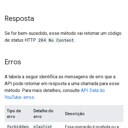
Resposta
Se for bem-sucedido, esse método vai retornar um código
de status HTTP
204 No Content
.
Erros
A tabela a seguir identifica as mensagens de erro que a
API pode retornar em resposta a uma chamada para esse
método. Para mais detalhes, consulte
API Data do
YouTube: erros
.
Tipo de
Detalhe do
Descrição
erro
erro
forbidden
playlist
Essa operação é proibida ou a