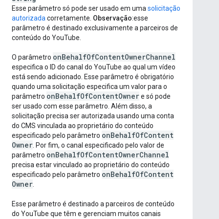
Esse parâmetro só pode ser usado em uma
solicitação
autorizada
corretamente.
Observação
:esse
parâmetro é destinado exclusivamente a parceiros de
conteúdo do YouTube.
on
Behalf
Of
Content
Owner
Channel
O parâmetro
especifica o ID do canal do YouTube ao qual um vídeo
está sendo adicionado. Esse parâmetro é obrigatório
quando uma solicitação especifica um valor para o
on
Behalf
Of
Content
Owner
parâmetro
e só pode
ser usado com esse parâmetro. Além disso, a
solicitação precisa ser autorizada usando uma conta
do CMS vinculada ao proprietário do conteúdo
on
Behalf
Of
Content
especificado pelo parâmetro
Owner
. Por fim, o canal especificado pelo valor de
on
Behalf
Of
Content
Owner
Channel
parâmetro
precisa estar vinculado ao proprietário do conteúdo
on
Behalf
Of
Content
especificado pelo parâmetro
Owner
.
Esse parâmetro é destinado a parceiros de conteúdo
do YouTube que têm e gerenciam muitos canais