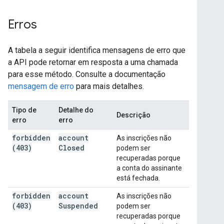
Erros
A tabela a seguir identifica mensagens de erro que
a API pode retornar em resposta a uma chamada
para esse método. Consulte a documentação
mensagem de erro
para mais detalhes.
Tipo de
Detalhe do
Descrição
erro
erro
forbidden
account
As inscrições não
(403)
Closed
podem ser
recuperadas porque
a conta do assinante
está fechada.
forbidden
account
As inscrições não
(403)
Suspended
podem ser
recuperadas porque