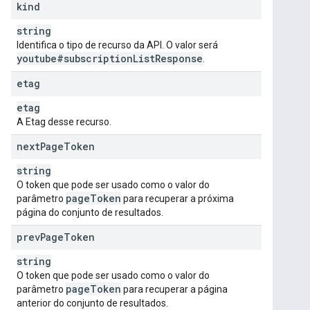
kind
string
Identifica o tipo de recurso da API. O valor será
youtube#subscription
List
Response
.
etag
etag
A Etag desse recurso.
next
Page
Token
string
O token que pode ser usado como o valor do
page
Token
parâmetro
para recuperar a próxima
página do conjunto de resultados.
prev
Page
Token
string
O token que pode ser usado como o valor do
page
Token
parâmetro
para recuperar a página
anterior do conjunto de resultados.