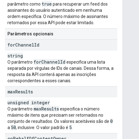
true
parâmetro como
para recuperar um feed dos
assinantes do usuário autenticado em nenhuma
ordem específica. O número máximo de assinantes
retornados por essa API pode estar limitado.
Parâmetros opcionais
for
Channel
Id
string
for
Channel
Id
O parâmetro
especifica uma lista
separada por vírgulas de IDs de canais. Dessa forma, a
resposta da API conterá apenas as inscrições
correspondentes a esses canais.
max
Results
unsigned integer
max
Results
O parâmetro
especifica o número
máximo de itens que precisam ser retornados no
0
conjunto de resultados. Os valores aceitáveis são de
50
5
a
, inclusive. O valor padrão é
.
on
Behalf
Of
Content
Owner