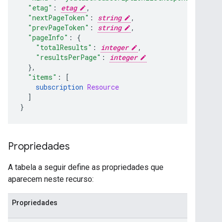
"etag"
:
etag
,
"nextPageToken"
:
string
,
"prevPageToken"
:
string
,
"pageInfo"
:
{
"totalResults"
:
integer
,
"resultsPerPage"
:
integer
},
"items"
:
[
subscription 
Resource
]
}
Propriedades
A tabela a seguir define as propriedades que
aparecem neste recurso:
Propriedades