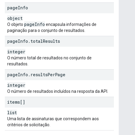
page
Info
object
page
Info
O objeto
encapsula informações de
paginação para o conjunto de resultados.
page
Info
.
total
Results
integer
O número total de resultados no conjunto de
resultados.
page
Info
.
results
Per
Page
integer
O número de resultados incluídos na resposta da API.
items[]
list
Uma lista de assinaturas que correspondem aos
critérios de solicitação.