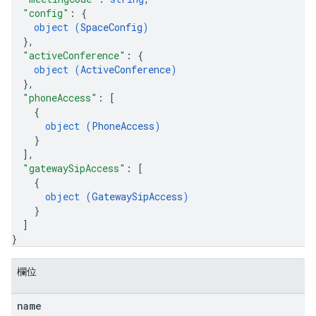
"config"
: 
{
object (
SpaceConfig
)
}
,
"activeConference"
: 
{
object (
ActiveConference
)
}
,
"phoneAccess"
: 
[
{
object (
PhoneAccess
)
}
]
,
"gatewaySipAccess"
: 
[
{
object (
GatewaySipAccess
)
}
]
}
欄位
name