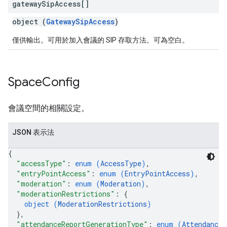
gateway
Sip
Access[]
object (
GatewaySipAccess
)
僅供輸出。可用於加入會議的 SIP 存取方法。可為空白。
Space
Config
會議空間的相關設定。
JSON 表示法
{
"accessType"
: 
enum (
AccessType
)
,
"entryPointAccess"
: 
enum (
EntryPointAccess
)
,
"moderation"
: 
enum (
Moderation
)
,
"moderationRestrictions"
: 
{
object (
ModerationRestrictions
)
}
,
"attendanceReportGenerationType"
: 
enum (
AttendanceR