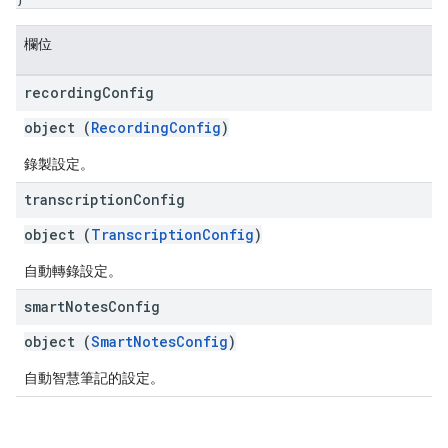
欄位
recording
Config
object (
RecordingConfig
)
錄製設定。
transcription
Config
object (
TranscriptionConfig
)
自動轉錄設定。
smart
Notes
Config
object (
SmartNotesConfig
)
自動智慧筆記的設定。