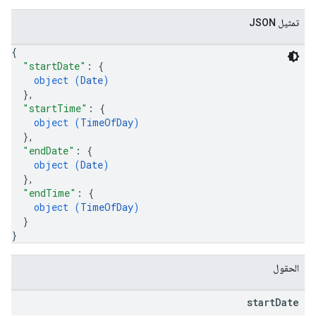
تمثيل JSON
{
"startDate"
: 
{
object (
Date
)
}
,
"startTime"
: 
{
object (
TimeOfDay
)
}
,
"endDate"
: 
{
object (
Date
)
}
,
"endTime"
: 
{
object (
TimeOfDay
)
}
}
الحقول
start
Date