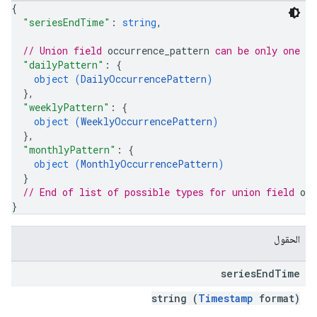
{
"seriesEndTime"
: 
string
,
// Union field 
occurrence_pattern
 can be only one o
"dailyPattern"
: 
{
object (
DailyOccurrencePattern
)
}
,
"weeklyPattern"
: 
{
object (
WeeklyOccurrencePattern
)
}
,
"monthlyPattern"
: 
{
object (
MonthlyOccurrencePattern
)
}
// End of list of possible types for union field 
occ
}
الحقول
series
End
Time
string (
Timestamp
format)