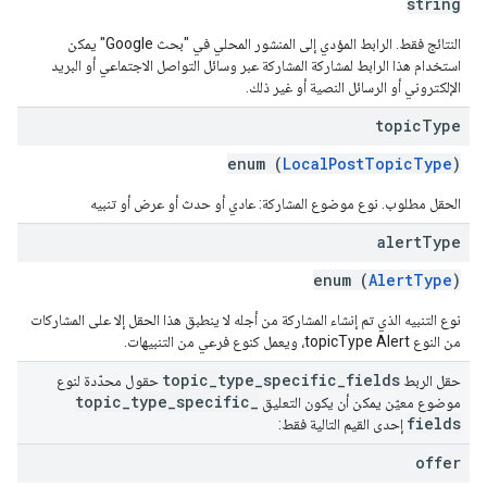
string
النتائج فقط. الرابط المؤدي إلى المنشور المحلي في "بحث Google" يمكن
استخدام هذا الرابط لمشاركة المشاركة عبر وسائل التواصل الاجتماعي أو البريد
الإلكتروني أو الرسائل النصية أو غير ذلك.
topic
Type
enum (
LocalPostTopicType
)
الحقل مطلوب. نوع موضوع المشاركة: عادي أو حدث أو عرض أو تنبيه
alert
Type
enum (
AlertType
)
نوع التنبيه الذي تم إنشاء المشاركة من أجله لا ينطبق هذا الحقل إلا على المشاركات
من النوع topicType Alert، ويعمل كنوع فرعي من التنبيهات.
topic
_
type
_
specific
_
fields
حقل الربط
حقول محدّدة لنوع
topic
_
type
_
specific
_
موضوع معيّن يمكن أن يكون التعليق
fields
إحدى القيم التالية فقط:
offer