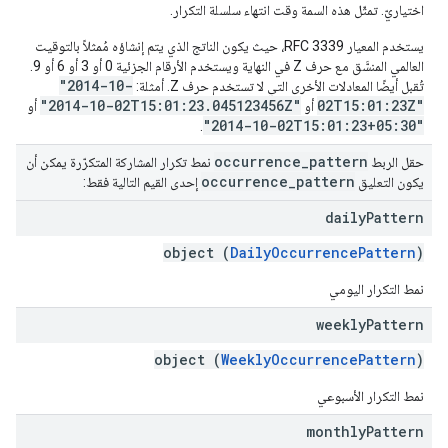
اختياريّ. تمثّل هذه السمة وقت انتهاء سلسلة التكرار.
يستخدم المعيار RFC 3339، حيث يكون الناتج الذي يتم إنشاؤه مُمثلاً بالتوقيت
العالمي المنسَّق مع حرف Z في النهاية ويستخدم الأرقام الجزئية 0 أو 3 أو 6 أو 9.
"2014-10-
تُقبل أيضًا المعادلات الأخرى التي لا تستخدم حرف Z. أمثلة:
"2014-10-02T15:01:23.045123456Z"
02T15:01:23Z"
أو
أو
"2014-10-02T15:01:23+05:30"
.
occurrence
_
pattern
حقل الربط
نمط تكرار المشاركة المتكرّرة يمكن أن
occurrence
_
pattern
يكون التعليق
إحدى القيم التالية فقط:
daily
Pattern
object (
DailyOccurrencePattern
)
نمط التكرار اليومي
weekly
Pattern
object (
WeeklyOccurrencePattern
)
نمط التكرار الأسبوعي
monthly
Pattern