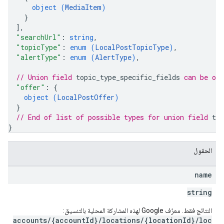
object (
MediaItem
)
}
]
,
"searchUrl"
: 
string
,
"topicType"
: 
enum (
LocalPostTopicType
)
,
"alertType"
: 
enum (
AlertType
)
,
// Union field 
topic_type_specific_fields
 can be on
"offer"
: 
{
object (
LocalPostOffer
)
}
// End of list of possible types for union field 
top
}
الحقول
name
string
النتائج فقط. معرّف Google لهذه المشاركة المحلية بالتنسيق:
accounts/{accountId}/locations/{locationId}/loc