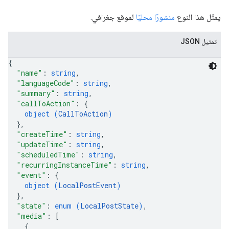
يمثّل هذا النوع
منشورًا محليًا
لموقع جغرافي.
تمثيل JSON
{
"name"
: 
string
,
"languageCode"
: 
string
,
"summary"
: 
string
,
"callToAction"
: 
{
object (
CallToAction
)
}
,
"createTime"
: 
string
,
"updateTime"
: 
string
,
"scheduledTime"
: 
string
,
"recurringInstanceTime"
: 
string
,
"event"
: 
{
object (
LocalPostEvent
)
}
,
"state"
: 
enum (
LocalPostState
)
,
"media"
: 
[
{