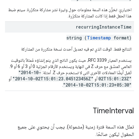
اختياريّ. تخزِّن هذه السمة معلومات حول وتيرة نشر مشاركة متكرّرة. سيتم ضبط
هذا الحقل فقط إذا كانت المشاركة متكرّرة.
recurring
Instance
Time
string (
Timestamp
format)
النتائج فقط. الوقت الذي تم فيه تعديل أحدث نسخة متكررة من المشاركة
يستخدم المعيار RFC 3339، حيث يكون الناتج الذي يتم إنشاؤه مُمثلاً بالتوقيت
العالمي المنسَّق مع حرف Z في النهاية ويستخدم الأرقام الجزئية 0 أو 3 أو 6 أو 9.
"2014-10-
تُقبل أيضًا المعادلات الأخرى التي لا تستخدم حرف Z. أمثلة:
"2014-10-02T15:01:23.045123456Z"
02T15:01:23Z"
أو
أو
"2014-10-02T15:01:23+05:30"
.
Time
Interval
تمثّل هذه السمة فترة زمنية (مشمولة). يجب أن يحتوي على جميع
الحقول ليكون صالحًا.