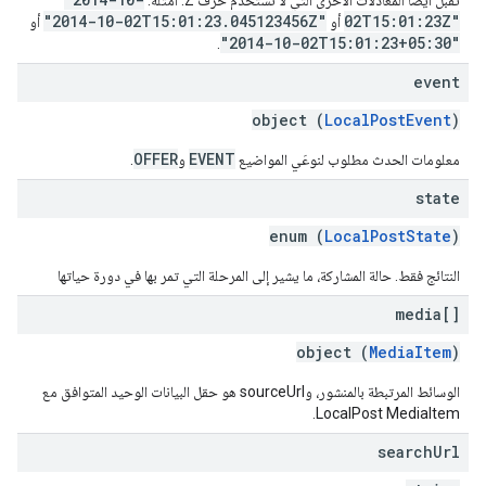
تُقبل أيضًا المعادلات الأخرى التي لا تستخدم حرف Z. أمثلة:
"2014-10-02T15:01:23.045123456Z"
02T15:01:23Z"
أو
أو
"2014-10-02T15:01:23+05:30"
.
event
object (
LocalPostEvent
)
OFFER
EVENT
معلومات الحدث مطلوب لنوعَي المواضيع
و
.
state
enum (
LocalPostState
)
النتائج فقط. حالة المشاركة، ما يشير إلى المرحلة التي تمر بها في دورة حياتها
media[]
object (
MediaItem
)
الوسائط المرتبطة بالمنشور، وsourceUrl هو حقل البيانات الوحيد المتوافق مع
LocalPost MediaItem.
search
Url