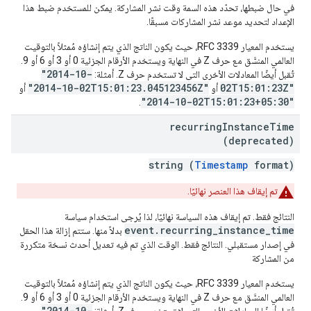
في حال ضبطها، تحدّد هذه السمة وقت نشر المشاركة. يمكن للمستخدم ضبط هذا
الإعداد لتحديد موعد نشر المشاركات مسبقًا.
يستخدم المعيار RFC 3339، حيث يكون الناتج الذي يتم إنشاؤه مُمثلاً بالتوقيت
العالمي المنسَّق مع حرف Z في النهاية ويستخدم الأرقام الجزئية 0 أو 3 أو 6 أو 9.
"2014-10-
تُقبل أيضًا المعادلات الأخرى التي لا تستخدم حرف Z. أمثلة:
"2014-10-02T15:01:23.045123456Z"
02T15:01:23Z"
أو
أو
"2014-10-02T15:01:23+05:30"
.
recurring
Instance
Time
(deprecated)
string (
Timestamp
format)
تم إيقاف هذا العنصر نهائيًا.
النتائج فقط. تم إيقاف هذه السياسة نهائيًا، لذا يُرجى استخدام سياسة
event.recurring_instance_time
بدلاً منها. ستتم إزالة هذا الحقل
في إصدار مستقبلي. النتائج فقط. الوقت الذي تم فيه تعديل أحدث نسخة متكررة
من المشاركة
يستخدم المعيار RFC 3339، حيث يكون الناتج الذي يتم إنشاؤه مُمثلاً بالتوقيت
العالمي المنسَّق مع حرف Z في النهاية ويستخدم الأرقام الجزئية 0 أو 3 أو 6 أو 9.
"2014-10-