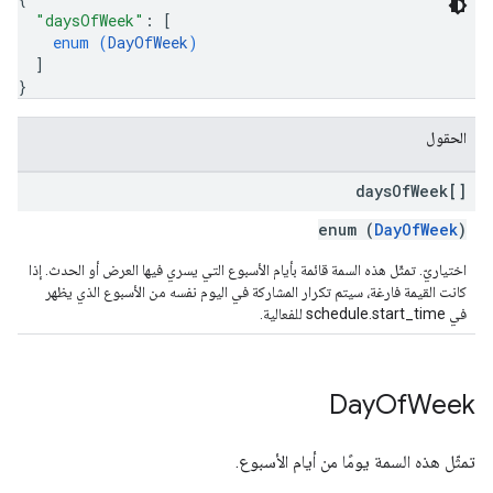
"daysOfWeek"
: 
[
enum (
DayOfWeek
)
]
}
الحقول
days
Of
Week[]
enum (
DayOfWeek
)
اختياريّ. تمثّل هذه السمة قائمة بأيام الأسبوع التي يسري فيها العرض أو الحدث. إذا
كانت القيمة فارغة، سيتم تكرار المشاركة في اليوم نفسه من الأسبوع الذي يظهر
في schedule.start_time للفعالية.
Day
Of
Week
تمثّل هذه السمة يومًا من أيام الأسبوع.