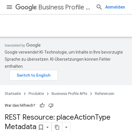
Business Profile APIs
Anmelden
Google verwendet KI-Technologie, um Inhalte in Ihre bevorzugte
Sprache zu übersetzen. KI-Übersetzungen können Fehler
enthalten.
Startseite
Produkte
Business Profile APIs
Referenzen
War das hilfreich?
REST Resource: place
Action
Type
Metadata