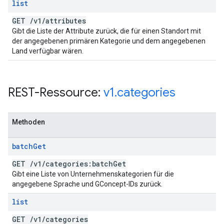
list
GET
/
v1
/
attributes
Gibt die Liste der Attribute zurück, die für einen Standort mit
der angegebenen primären Kategorie und dem angegebenen
Land verfügbar wären.
REST-Ressource:
v1
.
categories
Methoden
batch
Get
GET
/
v1
/
categories:batch
Get
Gibt eine Liste von Unternehmenskategorien für die
angegebene Sprache und GConcept-IDs zurück.
list
GET
/
v1
/
categories