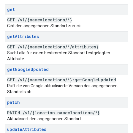
get
GET
/
v1
/
{name=locations
/
*}
Gibt den angegebenen Standort zurück.
get
Attributes
GET
/
v1
/
{name=locations
/
*
/
attributes}
Sucht alle für einen bestimmten Standort festgelegten
Attribute.
get
Google
Updated
GET
/
v1
/
{name=locations
/
*}:get
Google
Updated
Ruft die von Google aktualisierte Version des angegebenen
Standorts ab.
patch
PATCH
/
v1
/
{location
.
name=locations
/
*}
Aktualisiert den angegebenen Standort.
update
Attributes