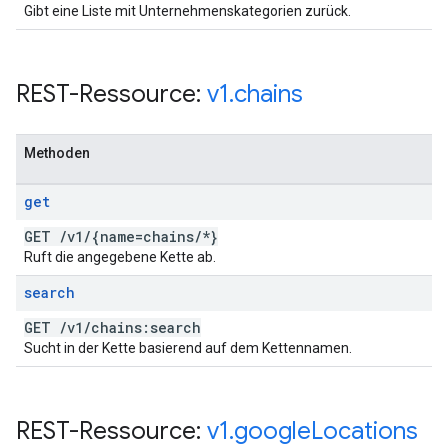
Gibt eine Liste mit Unternehmenskategorien zurück.
REST-Ressource:
v1
.
chains
Methoden
get
GET
/
v1
/
{name=chains
/
*}
Ruft die angegebene Kette ab.
search
GET
/
v1
/
chains:search
Sucht in der Kette basierend auf dem Kettennamen.
REST-Ressource:
v1
.
google
Locations