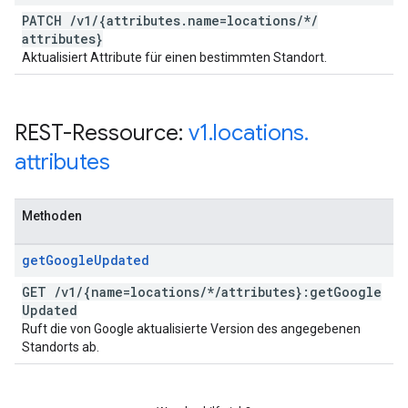
PATCH
/
v1
/
{attributes
.
name=locations
/
*
/
attributes}
Aktualisiert Attribute für einen bestimmten Standort.
REST-Ressource:
v1
.
locations
.
attributes
Methoden
get
Google
Updated
GET
/
v1
/
{name=locations
/
*
/
attributes}:get
Google
Updated
Ruft die von Google aktualisierte Version des angegebenen
Standorts ab.