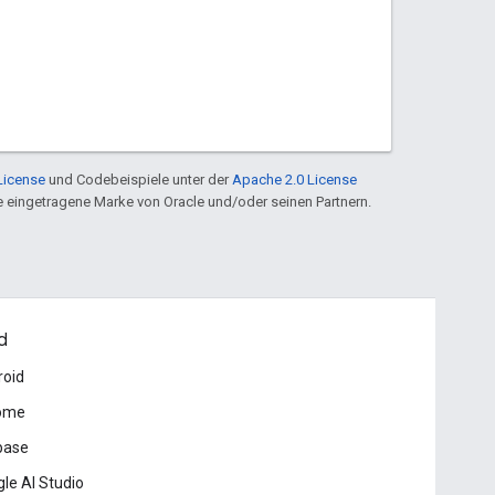
License
und Codebeispiele unter der
Apache 2.0 License
ine eingetragene Marke von Oracle und/oder seinen Partnern.
d
roid
ome
base
le AI Studio