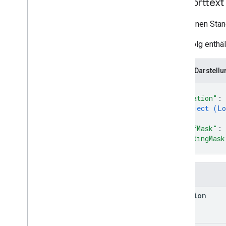
Antworttext
Stellt einen Sta
Bei Erfolg enthä
JSON-Darstellu
{
"location"
: 
object (
Lo
}
,
"diffMask"
: 
"pendingMask
}
Felder
location