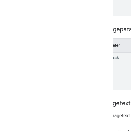
Unterkunft
Benachrichtigungen
Ortsbezogene Aktionen
Fragen und Antworten
Abfragepar
Bestätigungen
Leistung
Parameter
v4
.
9
v1 media
read
Mask
Shared
.
Types
Zeitplan für die Einstellung
Anfragetext
Der Anfragetext 