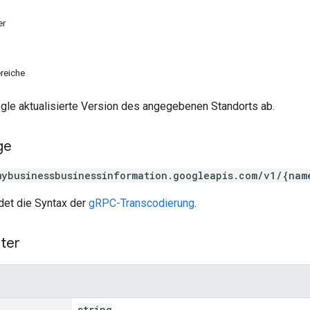
er
reiche
ogle aktualisierte Version des angegebenen Standorts ab.
ge
mybusinessbusinessinformation.googleapis.com/v1/{nam
et die Syntax der
gRPC-Transcodierung
.
ter
string