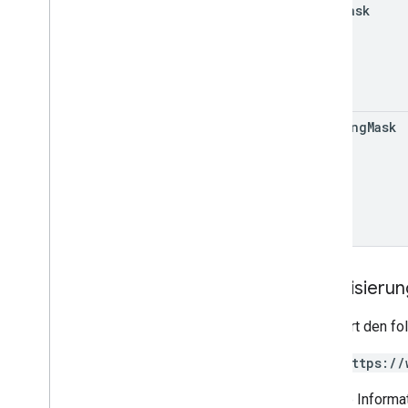
diff
Mask
pending
Mask
Autorisieru
Erfordert den f
https://
Weitere Informat