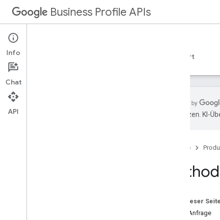
Business Profile APIs
Info
Leitfäden
Referenzen
Beispiele
Support
Chat
API
übersetzen. KI-Üb
Überblick
Kontoverwaltung
Startseite
Produ
Business Calls
Unternehmensinformationen
Method:
Übersicht
v1
REST-Ressourcen
Auf dieser Seit
accounts
.
locations
HTTP-Anfrage