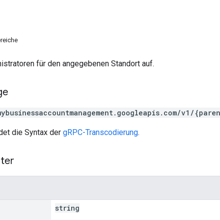
reiche
nistratoren für den angegebenen Standort auf.
ge
mybusinessaccountmanagement.googleapis.com/v1/{paren
et die Syntax der
gRPC-Transcodierung
.
ter
string