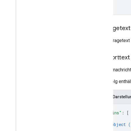
Zeitplan für die Einstellung
Anfragetext
Der Anfragetext 
Antworttext
Antwortnachrich
Bei Erfolg enthä
JSON-Darstellu
{
"admins"
: 
[
{
object (
}