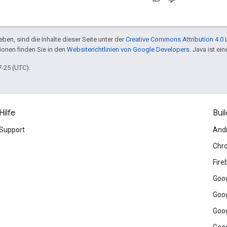
ben, sind die Inhalte dieser Seite unter der
Creative Commons Attribution 4.0 
tionen finden Sie in den
Websiterichtlinien von Google Developers
. Java ist e
7-25 (UTC).
Hilfe
Buil
Support
And
Chr
Fire
Goog
Goog
Goog