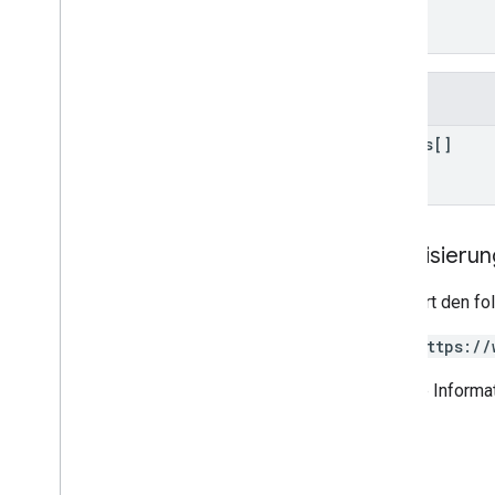
]
}
Felder
admins[]
Autorisieru
Erfordert den f
https://
Weitere Informat