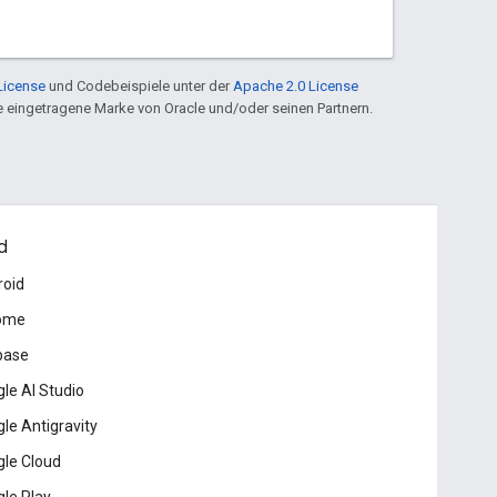
License
und Codebeispiele unter der
Apache 2.0 License
ine eingetragene Marke von Oracle und/oder seinen Partnern.
d
roid
ome
base
le AI Studio
le Antigravity
le Cloud