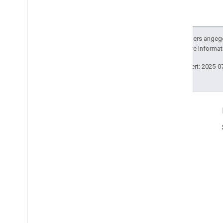
Sofern nicht anders angege
lizenziert. Weitere Informa
Zuletzt aktualisiert: 2025-0
Produktinfo
Nutzungsbedingungen
Nutzungsbeschränkungen
Preise