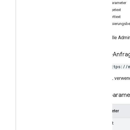
locations
Pfadparameter
locations
.
admins
Anfragetext
Überblick
Antworttext
create
Autorisierungsbe
delete
list
Listet alle Admi
patch
Änderungsprotokoll
HTTP-Anfra
Business Calls
Unternehmensinformationen
GET https://
Unterkunft
Benachrichtigungen
Die URL verwend
Ortsbezogene Aktionen
Fragen und Antworten
Pfadparame
Bestätigungen
Leistung
Parameter
v4
.
9
v1 media
parent
Shared
.
Types