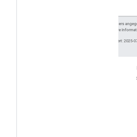
Sofern nicht anders angege
lizenziert. Weitere Informa
Zuletzt aktualisiert: 2025-0
Produktinfo
Nutzungsbedingungen
Nutzungsbeschränkungen
Preise