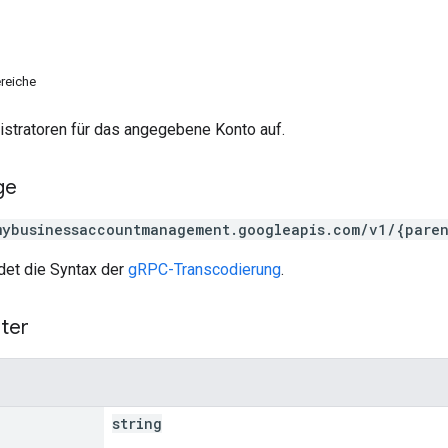
reiche
istratoren für das angegebene Konto auf.
ge
mybusinessaccountmanagement.googleapis.com/v1/{pare
et die Syntax der
gRPC-Transcodierung
.
ter
string