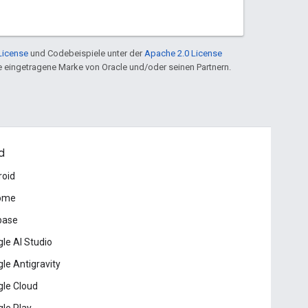
License
und Codebeispiele unter der
Apache 2.0 License
ine eingetragene Marke von Oracle und/oder seinen Partnern.
d
roid
ome
base
le AI Studio
le Antigravity
le Cloud