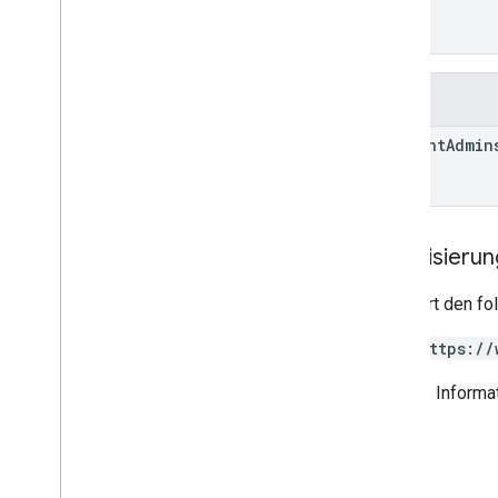
]
}
Felder
account
Admin
Autorisieru
Erfordert den f
https://
Weitere Informat