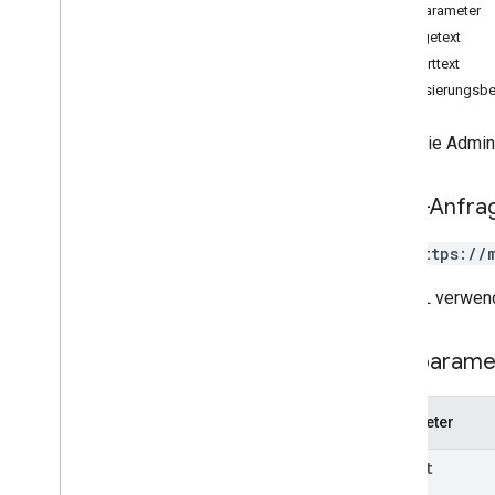
create
Pfadparameter
delete
Anfragetext
list
Antworttext
patch
Autorisierungsbe
accounts
.
invitations
locations
Listet die Admin
locations
.
admins
Änderungsprotokoll
HTTP-Anfra
Business Calls
Unternehmensinformationen
GET https://
Unterkunft
Benachrichtigungen
Die URL verwend
Ortsbezogene Aktionen
Fragen und Antworten
Pfadparame
Bestätigungen
Leistung
Parameter
v4
.
9
v1 media
parent
Shared
.
Types