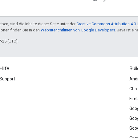
ben, sind die Inhalte dieser Seite unter der
Creative Commons Attribution 4.0 
tionen finden Sie in den
Websiterichtlinien von Google Developers
. Java ist e
7-25 (UTC).
Hilfe
Buil
Support
And
Chr
Fire
Goog
Goog
Goog