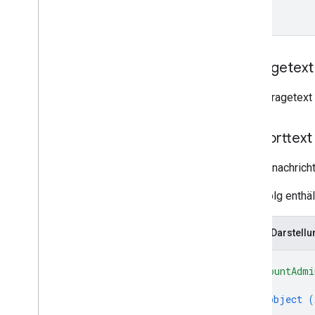
Zeitplan für die Einstellung
Anfragetext
Der Anfragetext 
Antworttext
Antwortnachrich
Bei Erfolg enthä
JSON-Darstellu
{
"accountAdmi
{
object (
}