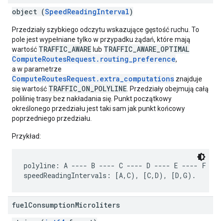
object (
SpeedReadingInterval
)
Przedziały szybkiego odczytu wskazujące gęstość ruchu. To
pole jest wypełniane tylko w przypadku żądań, które mają
TRAFFIC_AWARE
TRAFFIC_AWARE_OPTIMAL
wartość
lub
ComputeRoutesRequest.routing_preference
,
a w parametrze
ComputeRoutesRequest.extra_computations
znajduje
TRAFFIC_ON_POLYLINE
się wartość
. Przedziały obejmują całą
polilinię trasy bez nakładania się. Punkt początkowy
określonego przedziału jest taki sam jak punkt końcowy
poprzedniego przedziału.
Przykład:
polyline: A ---- B ---- C ---- D ---- E ---- F ---
fuel
Consumption
Microliters