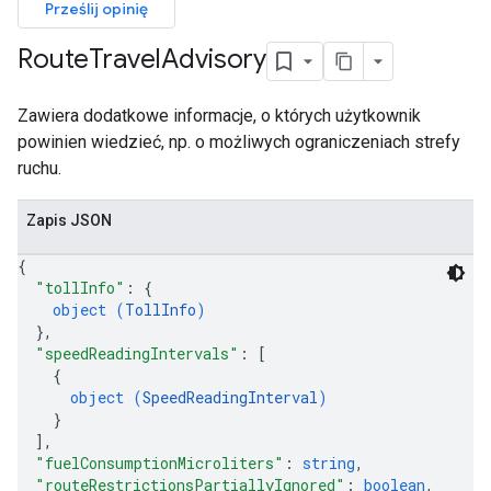
Prześlij opinię
Route
Travel
Advisory
Zawiera dodatkowe informacje, o których użytkownik
powinien wiedzieć, np. o możliwych ograniczeniach strefy
ruchu.
Zapis JSON
{
"tollInfo"
: 
{
object (
TollInfo
)
}
,
"speedReadingIntervals"
: 
[
{
object (
SpeedReadingInterval
)
}
]
,
"fuelConsumptionMicroliters"
: 
string
,
"routeRestrictionsPartiallyIgnored"
: 
boolean
,