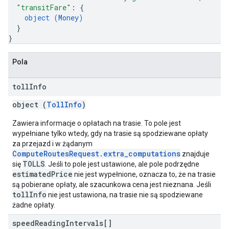
"transitFare"
: 
{
object (
Money
)
}
}
Pola
toll
Info
object (
TollInfo
)
Zawiera informacje o opłatach na trasie. To pole jest
wypełniane tylko wtedy, gdy na trasie są spodziewane opłaty
za przejazd i w żądanym
ComputeRoutesRequest.extra_computations
znajduje
TOLLS
się
. Jeśli to pole jest ustawione, ale pole podrzędne
estimatedPrice
nie jest wypełnione, oznacza to, że na trasie
są pobierane opłaty, ale szacunkowa cena jest nieznana. Jeśli
tollInfo
nie jest ustawiona, na trasie nie są spodziewane
żadne opłaty.
speed
Reading
Intervals[]