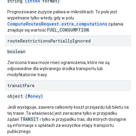
string (
int64
format)
Prognozowane zużycie paliwa w mikrolitrach. To pole jest
wypełniane tylko wtedy, gdy w polu
ComputeRoutesRequest.extra_computations
żądania
FUEL_CONSUMPTION
znajduje się wartość
.
route
Restrictions
Partially
Ignored
boolean
Zwrócona trasa może mieć ograniczenia, które nie są
odpowiednie dla wybranego środka transportu lub
modyfikatorów trasy.
transit
Fare
object (
Money
)
Jeśli występuje, zawiera całkowity koszt przejazdu lub biletu na
tej trasie. Ta właściwość jest zwracana tylko w przypadku
TRANSIT
żądań
i tylko w przypadku tras, dla których dostępne
są informacje o opłatach za wszystkie etapy transportu
publicznego.