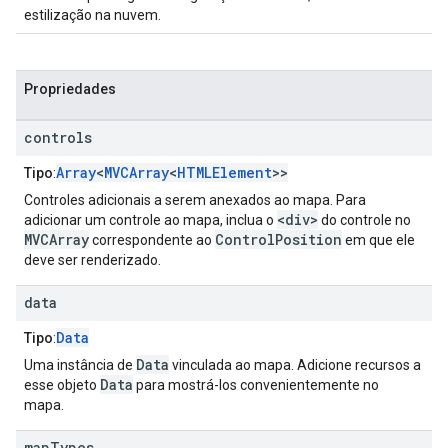
estilização na nuvem.
Propriedades
controls
Array
<
MVCArray
<
HTMLElement
>>
Tipo
:
Controles adicionais a serem anexados ao mapa. Para
<div>
adicionar um controle ao mapa, inclua o
do controle no
MVCArray
ControlPosition
correspondente ao
em que ele
deve ser renderizado.
data
Data
Tipo
:
Data
Uma instância de
vinculada ao mapa. Adicione recursos a
Data
esse objeto
para mostrá-los convenientemente no
mapa.
map
Types