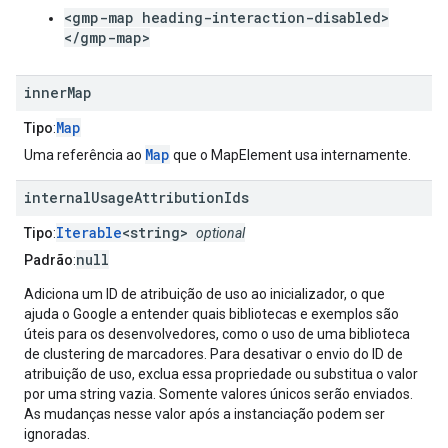
<gmp-map heading-interaction-disabled>
</gmp-map>
inner
Map
Map
Tipo
:
Map
Uma referência ao
que o MapElement usa internamente.
internal
Usage
Attribution
Ids
Iterable
<string>
Tipo
:
optional
null
Padrão
:
Adiciona um ID de atribuição de uso ao inicializador, o que
ajuda o Google a entender quais bibliotecas e exemplos são
úteis para os desenvolvedores, como o uso de uma biblioteca
de clustering de marcadores. Para desativar o envio do ID de
atribuição de uso, exclua essa propriedade ou substitua o valor
por uma string vazia. Somente valores únicos serão enviados.
As mudanças nesse valor após a instanciação podem ser
ignoradas.