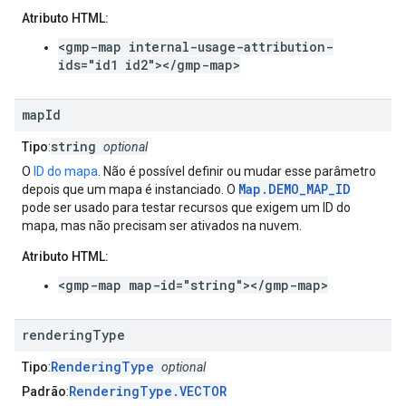
Atributo HTML:
<gmp-map internal-usage-attribution-
ids="id1 id2"></gmp-map>
map
Id
string
Tipo
:
optional
O
ID do mapa
. Não é possível definir ou mudar esse parâmetro
Map.DEMO_MAP_ID
depois que um mapa é instanciado. O
pode ser usado para testar recursos que exigem um ID do
mapa, mas não precisam ser ativados na nuvem.
Atributo HTML:
<gmp-map map-id="string"></gmp-map>
rendering
Type
RenderingType
Tipo
:
optional
RenderingType.VECTOR
Padrão
: