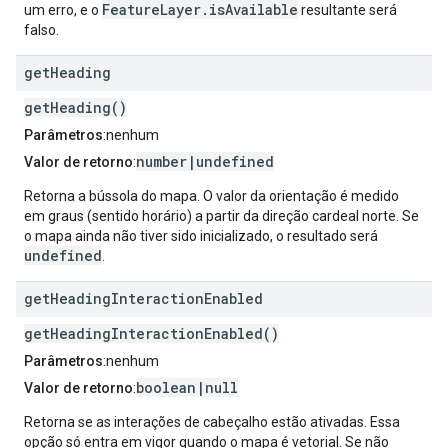
FeatureLayer.isAvailable
um erro, e o
resultante será
falso.
get
Heading
getHeading()
Parâmetros
:nenhum
number|undefined
Valor de retorno
:
Retorna a bússola do mapa. O valor da orientação é medido
em graus (sentido horário) a partir da direção cardeal norte. Se
o mapa ainda não tiver sido inicializado, o resultado será
undefined
.
get
Heading
Interaction
Enabled
getHeadingInteractionEnabled()
Parâmetros
:nenhum
boolean|null
Valor de retorno
:
Retorna se as interações de cabeçalho estão ativadas. Essa
opção só entra em vigor quando o mapa é vetorial. Se não