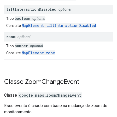
tilt
Interaction
Disabled
optional
boolean
Tipo
:
optional
MapElement.tiltInteractionDisabled
Consulte
.
zoom
optional
number
Tipo
:
optional
MapElement.zoom
Consulte
.
Classe
Zoom
Change
Event
Classe
google.maps
.
ZoomChangeEvent
Esse evento é criado com base na mudança de zoom do
monitoramento.