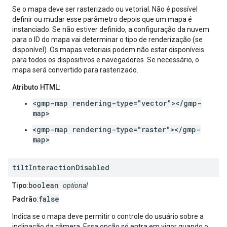
Se o mapa deve ser rasterizado ou vetorial. Não é possível
definir ou mudar esse parâmetro depois que um mapa é
instanciado. Se não estiver definido, a configuração da nuvem
para o ID do mapa vai determinar o tipo de renderização (se
disponível). Os mapas vetoriais podem não estar disponíveis
para todos os dispositivos e navegadores. Se necessário, o
mapa será convertido para rasterizado.
Atributo HTML:
<gmp-map rendering-type="vector"></gmp-
map>
<gmp-map rendering-type="raster"></gmp-
map>
tilt
Interaction
Disabled
boolean
Tipo
:
optional
false
Padrão
:
Indica se o mapa deve permitir o controle do usuário sobre a
inclinação da câmera. Essa opção só entra em vigor quando o