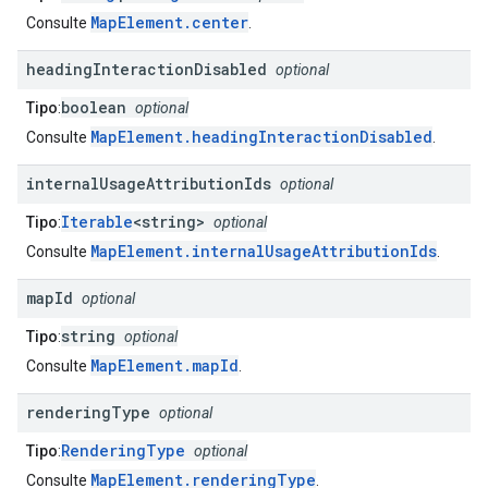
MapElement.center
Consulte
.
heading
Interaction
Disabled
optional
boolean
Tipo
:
optional
MapElement.headingInteractionDisabled
Consulte
.
internal
Usage
Attribution
Ids
optional
Iterable
<string>
Tipo
:
optional
MapElement.internalUsageAttributionIds
Consulte
.
map
Id
optional
string
Tipo
:
optional
MapElement.mapId
Consulte
.
rendering
Type
optional
RenderingType
Tipo
:
optional
MapElement.renderingType
Consulte
.