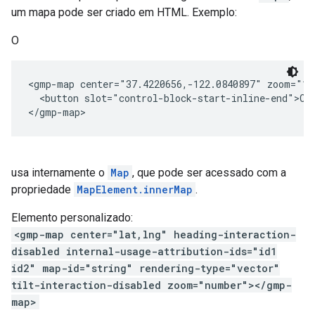
um mapa pode ser criado em HTML. Exemplo:
O
<gmp-map center="37.4220656,-122.0840897" zoom="1
  <button slot="control-block-start-inline-end">Cu
</gmp-map>
usa internamente o
Map
, que pode ser acessado com a
propriedade
MapElement.innerMap
.
Elemento personalizado:
<gmp-map center="lat,lng" heading-interaction-
disabled internal-usage-attribution-ids="id1
id2" map-id="string" rendering-type="vector"
tilt-interaction-disabled zoom="number"></gmp-
map>