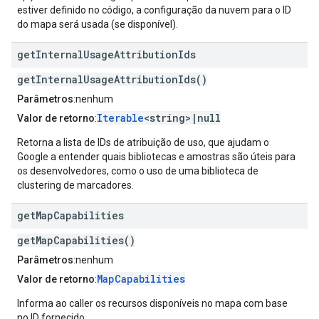
estiver definido no código, a configuração da nuvem para o ID
do mapa será usada (se disponível).
get
Internal
Usage
Attribution
Ids
getInternalUsageAttributionIds()
Parâmetros
:nenhum
Iterable
<string>|null
Valor de retorno
:
Retorna a lista de IDs de atribuição de uso, que ajudam o
Google a entender quais bibliotecas e amostras são úteis para
os desenvolvedores, como o uso de uma biblioteca de
clustering de marcadores.
get
Map
Capabilities
getMapCapabilities()
Parâmetros
:nenhum
MapCapabilities
Valor de retorno
:
Informa ao caller os recursos disponíveis no mapa com base
no ID fornecido.