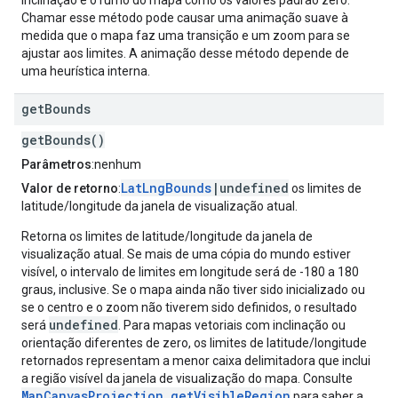
inclinação e o rumo do mapa como os valores padrão zero.
Chamar esse método pode causar uma animação suave à
medida que o mapa faz uma transição e um zoom para se
ajustar aos limites. A animação desse método depende de
uma heurística interna.
get
Bounds
getBounds()
Parâmetros
:nenhum
LatLngBounds
|undefined
Valor de retorno
:
os limites de
latitude/longitude da janela de visualização atual.
Retorna os limites de latitude/longitude da janela de
visualização atual. Se mais de uma cópia do mundo estiver
visível, o intervalo de limites em longitude será de -180 a 180
graus, inclusive. Se o mapa ainda não tiver sido inicializado ou
se o centro e o zoom não tiverem sido definidos, o resultado
undefined
será
. Para mapas vetoriais com inclinação ou
orientação diferentes de zero, os limites de latitude/longitude
retornados representam a menor caixa delimitadora que inclui
a região visível da janela de visualização do mapa. Consulte
MapCanvasProjection.getVisibleRegion
para saber a