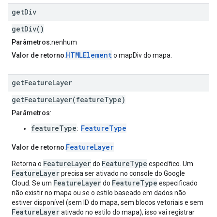
get
Div
getDiv()
Parâmetros
:nenhum
HTMLElement
Valor de retorno
:
o mapDiv do mapa.
get
Feature
Layer
getFeatureLayer(featureType)
Parâmetros
:
featureType
FeatureType
:
FeatureLayer
Valor de retorno
:
FeatureLayer
FeatureType
Retorna o
do
específico. Um
FeatureLayer
precisa ser ativado no console do Google
FeatureLayer
FeatureType
Cloud. Se um
do
especificado
não existir no mapa ou se o estilo baseado em dados não
estiver disponível (sem ID do mapa, sem blocos vetoriais e sem
FeatureLayer
ativado no estilo do mapa), isso vai registrar