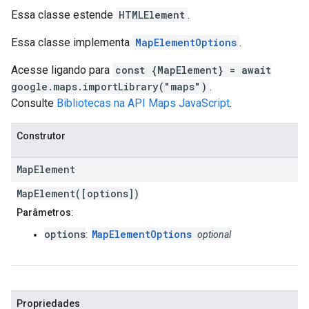
Essa classe estende
HTMLElement
.
Essa classe implementa
MapElementOptions
.
Acesse ligando para
const {MapElement} = await
google.maps.importLibrary("maps")
.
Consulte
Bibliotecas na API Maps JavaScript
.
Construtor
Map
Element
MapElement([options])
Parâmetros
:
options
MapElementOptions
:
optional
Propriedades