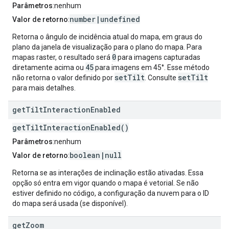
Parâmetros
:nenhum
number|undefined
Valor de retorno
:
Retorna o ângulo de incidência atual do mapa, em graus do
plano da janela de visualização para o plano do mapa. Para
0
mapas raster, o resultado será
para imagens capturadas
45
diretamente acima ou
para imagens em 45°. Esse método
setTilt
setTilt
não retorna o valor definido por
. Consulte
para mais detalhes.
get
Tilt
Interaction
Enabled
getTiltInteractionEnabled()
Parâmetros
:nenhum
boolean|null
Valor de retorno
:
Retorna se as interações de inclinação estão ativadas. Essa
opção só entra em vigor quando o mapa é vetorial. Se não
estiver definido no código, a configuração da nuvem para o ID
do mapa será usada (se disponível).
get
Zoom