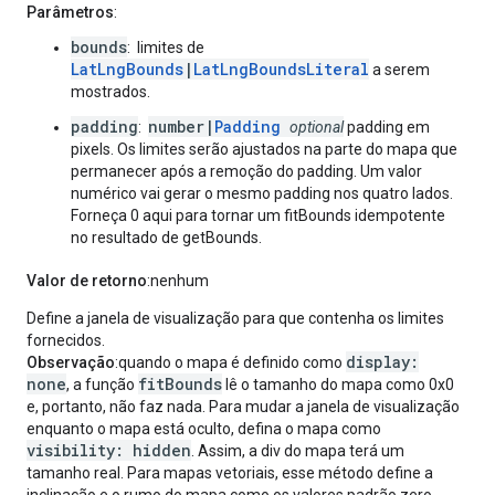
Parâmetros
:
bounds
: limites de
LatLngBounds
|
LatLngBoundsLiteral
a serem
mostrados.
padding
number|
Padding
:
optional
padding em
pixels. Os limites serão ajustados na parte do mapa que
permanecer após a remoção do padding. Um valor
numérico vai gerar o mesmo padding nos quatro lados.
Forneça 0 aqui para tornar um fitBounds idempotente
no resultado de getBounds.
Valor de retorno
:nenhum
Define a janela de visualização para que contenha os limites
fornecidos.
display:
Observação
:quando o mapa é definido como
none
fitBounds
, a função
lê o tamanho do mapa como 0x0
e, portanto, não faz nada. Para mudar a janela de visualização
enquanto o mapa está oculto, defina o mapa como
visibility: hidden
. Assim, a div do mapa terá um
tamanho real. Para mapas vetoriais, esse método define a