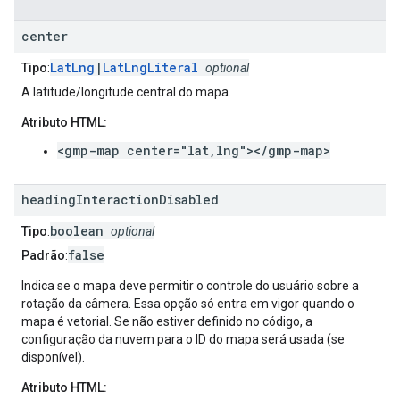
center
LatLng
|
LatLngLiteral
Tipo
:
optional
A latitude/longitude central do mapa.
Atributo HTML:
<gmp-map center="lat,lng"></gmp-map>
heading
Interaction
Disabled
boolean
Tipo
:
optional
false
Padrão
:
Indica se o mapa deve permitir o controle do usuário sobre a
rotação da câmera. Essa opção só entra em vigor quando o
mapa é vetorial. Se não estiver definido no código, a
configuração da nuvem para o ID do mapa será usada (se
disponível).
Atributo HTML: