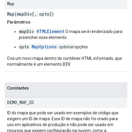
Map
Map(mapDiv[, opts])
Parâmetros
:
mapDiv
HTMLElement
:
O mapa será renderizado para
preencher esse elemento.
opts
MapOptions
:
optional
opções
Cria um novo mapa dentro do contêiner HTML informado, que
DIV
normalmente é um elemento
.
Constantes
DEMO
_
MAP
_
ID
ID do mapa que pode ser usado em exemplos de código que
exigem um ID de mapa. Esse ID de mapa não foi criado para
uso em aplicativos de produção e não pode ser usado em
recursos que exigem configuração na nuvem, como a