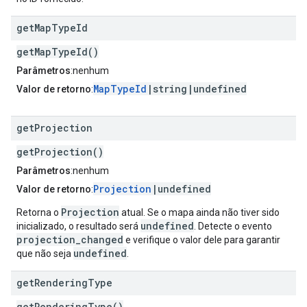
get
Map
Type
Id
getMapTypeId()
Parâmetros
:nenhum
MapTypeId
|string|undefined
Valor de retorno
:
get
Projection
getProjection()
Parâmetros
:nenhum
Projection
|undefined
Valor de retorno
:
Projection
Retorna o
atual. Se o mapa ainda não tiver sido
undefined
inicializado, o resultado será
. Detecte o evento
projection_changed
e verifique o valor dele para garantir
undefined
que não seja
.
get
Rendering
Type
getRenderingType()