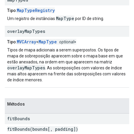
MapTypeRegistry
Tipo
:
MapType
Um registro de instâncias
por ID de string.
overlay
Map
Types
MVCArray
<
MapType
>
Tipo
:
optional
Tipos de mapa adicionais a serem superpostos. Os tipos de
mapa de sobreposição aparecem sobre o mapa base em que
estão anexados, na ordem em que aparecem na matriz
overlayMapTypes
. As sobreposições com valores de índice
mais altos aparecem na frente das sobreposições com valores
de índice menores.
Métodos
fit
Bounds
fitBounds(bounds[, padding])