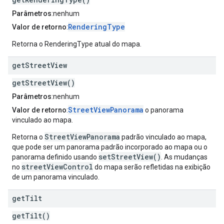
Parâmetros
:nenhum
RenderingType
Valor de retorno
:
Retorna o RenderingType atual do mapa.
get
Street
View
getStreetView()
Parâmetros
:nenhum
StreetViewPanorama
Valor de retorno
:
o panorama
vinculado ao mapa.
StreetViewPanorama
Retorna o
padrão vinculado ao mapa,
que pode ser um panorama padrão incorporado ao mapa ou o
setStreetView()
panorama definido usando
. As mudanças
streetViewControl
no
do mapa serão refletidas na exibição
de um panorama vinculado.
get
Tilt
getTilt()