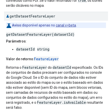
true
conhecido como PDI. Se o valor retornado for
, os ícones
serão clicáveis no mapa.
get
Dataset
Feature
Layer
Aviso
:disponível apenas no
canal v=beta
.
getDatasetFeatureLayer(datasetId)
Parâmetros
:
datasetId
string
:
FeatureLayer
Valor de retorno
:
FeatureLayer
datasetId
Retorna o
do
especificado. Os IDs
de conjuntos de dados precisam ser configurados no console
do Google Cloud. Se o ID do conjunto de dados não estiver
associado ao estilo do mapa ou se o estilo baseado em dados
não estiver disponível (sem ID do mapa, sem blocos vetoriais,
sem camadas de recursos de estilo baseado em dados ou
conjuntos de dados configurados no estilo do mapa), um erro
FeatureLayer.isAvailable
será registrado, e o
resultante
será falso.