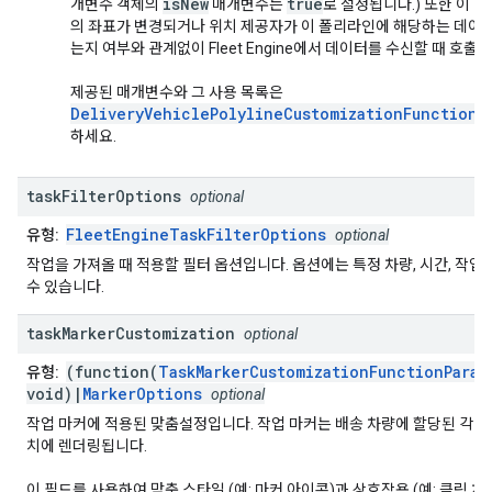
isNew
true
개변수 객체의
매개변수는
로 설정됩니다.) 또한 이 
의 좌표가 변경되거나 위치 제공자가 이 폴리라인에 해당하는 데이
는지 여부와 관계없이 Fleet Engine에서 데이터를 수신할 때 호출
제공된 매개변수와 그 사용 목록은
DeliveryVehiclePolylineCustomizationFunctionP
하세요.
task
Filter
Options
optional
FleetEngineTaskFilterOptions
유형:
optional
작업을 가져올 때 적용할 필터 옵션입니다. 옵션에는 특정 차량, 시간, 작업
수 있습니다.
task
Marker
Customization
optional
(function(
TaskMarkerCustomizationFunctionParam
유형:
void)|
MarkerOptions
optional
작업 마커에 적용된 맞춤설정입니다. 작업 마커는 배송 차량에 할당된 각 
치에 렌더링됩니다.
이 필드를 사용하여 맞춤 스타일 (예: 마커 아이콘)과 상호작용 (예: 클릭 