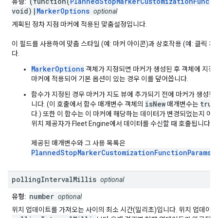
(function(
PlannedStopMarkerCustomizationFuncti
유형:
void)|
MarkerOptions
optional
계획된 정차 지점 마커에 적용된 맞춤설정입니다.
이 필드를 사용하여 맞춤 스타일 (예: 마커 아이콘)과 상호작용 (예: 클릭 
다.
MarkerOptions
객체가 지정되면 마커가 생성된 후 객체에 지정
마커에 적용되어 기본 옵션이 있는 경우 이를 덮어씁니다.
함수가 지정된 경우 마커가 지도 뷰에 추가되기 전에 마커가 생성될 
isNew
true
니다. (이 호출에서 함수 매개변수 객체의
매개변수는
다.) 또한 이 함수는 이 마커에 해당하는 데이터가 변경되었는지 여
위치 제공자가 Fleet Engine에서 데이터를 수신할 때 호출됩니다.
제공된 매개변수와 그 사용 목록은
PlannedStopMarkerCustomizationFunctionParams
를
polling
Interval
Millis
optional
number
유형:
optional
위치 업데이트를 가져오는 사이의 최소 시간(밀리초)입니다. 위치 업데이트