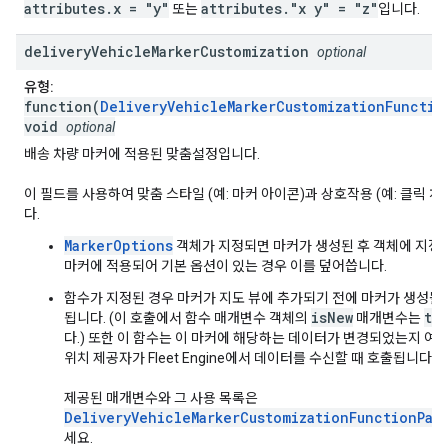
attributes.x = "y"
attributes."x y" = "z"
또는
입니다.
delivery
Vehicle
Marker
Customization
optional
유형:
function(
DeliveryVehicleMarkerCustomizationFunctio
void
optional
배송 차량 마커에 적용된 맞춤설정입니다.
이 필드를 사용하여 맞춤 스타일 (예: 마커 아이콘)과 상호작용 (예: 클릭 
다.
MarkerOptions
객체가 지정되면 마커가 생성된 후 객체에 지정
마커에 적용되어 기본 옵션이 있는 경우 이를 덮어씁니다.
함수가 지정된 경우 마커가 지도 뷰에 추가되기 전에 마커가 생성될 
isNew
tr
됩니다. (이 호출에서 함수 매개변수 객체의
매개변수는
다.) 또한 이 함수는 이 마커에 해당하는 데이터가 변경되었는지 여
위치 제공자가 Fleet Engine에서 데이터를 수신할 때 호출됩니다.
제공된 매개변수와 그 사용 목록은
DeliveryVehicleMarkerCustomizationFunctionPar
세요.