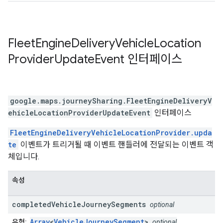
Fleet
Engine
Delivery
Vehicle
Location
Provider
Update
Event
인터페이스
google.maps.journeySharing
.
FleetEngineDeliveryV
ehicleLocationProviderUpdateEvent
인터페이스
FleetEngineDeliveryVehicleLocationProvider.upda
te
이벤트가 트리거될 때 이벤트 핸들러에 전달되는 이벤트 객
체입니다.
속성
completed
Vehicle
Journey
Segments
optional
Array
<
VehicleJourneySegment
>
유형:
optional