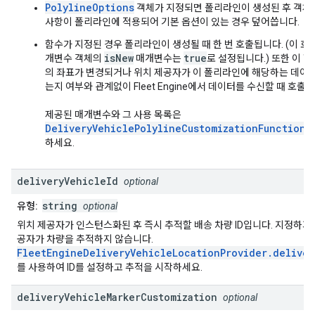
PolylineOptions
객체가 지정되면 폴리라인이 생성된 후 객체
사항이 폴리라인에 적용되어 기본 옵션이 있는 경우 덮어씁니다.
함수가 지정된 경우 폴리라인이 생성될 때 한 번 호출됩니다. (이 호
isNew
true
개변수 객체의
매개변수는
로 설정됩니다.) 또한 이 
의 좌표가 변경되거나 위치 제공자가 이 폴리라인에 해당하는 데이
는지 여부와 관계없이 Fleet Engine에서 데이터를 수신할 때 호출
제공된 매개변수와 그 사용 목록은
DeliveryVehiclePolylineCustomizationFunctionP
하세요.
delivery
Vehicle
Id
optional
string
유형:
optional
위치 제공자가 인스턴스화된 후 즉시 추적할 배송 차량 ID입니다. 지정하지
공자가 차량을 추적하지 않습니다.
FleetEngineDeliveryVehicleLocationProvider.deliver
를 사용하여 ID를 설정하고 추적을 시작하세요.
delivery
Vehicle
Marker
Customization
optional