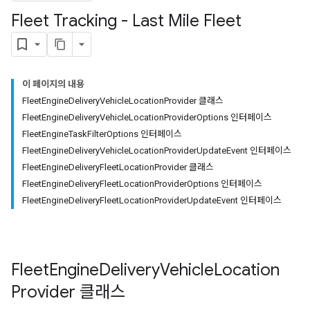
Fleet Tracking - Last Mile Fleet
이 페이지의 내용
FleetEngineDeliveryVehicleLocationProvider 클래스
FleetEngineDeliveryVehicleLocationProviderOptions 인터페이스
FleetEngineTaskFilterOptions 인터페이스
FleetEngineDeliveryVehicleLocationProviderUpdateEvent 인터페이스
FleetEngineDeliveryFleetLocationProvider 클래스
FleetEngineDeliveryFleetLocationProviderOptions 인터페이스
FleetEngineDeliveryFleetLocationProviderUpdateEvent 인터페이스
Fleet
Engine
Delivery
Vehicle
Location
Provider
클래스