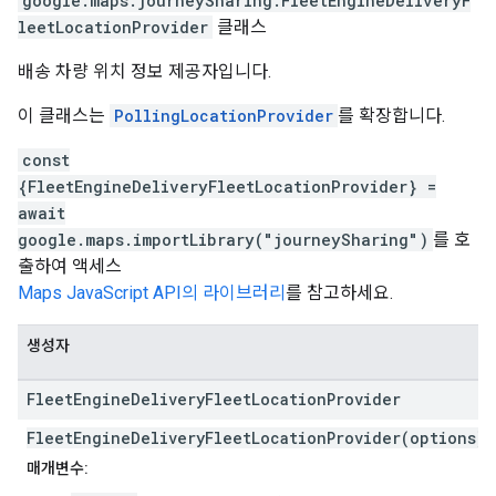
google.maps.journeySharing
.
FleetEngineDeliveryF
leetLocationProvider
클래스
배송 차량 위치 정보 제공자입니다.
이 클래스는
PollingLocationProvider
를 확장합니다.
const
{FleetEngineDeliveryFleetLocationProvider} =
await
google.maps.importLibrary("journeySharing")
를 호
출하여 액세스
Maps JavaScript API의 라이브러리
를 참고하세요.
생성자
Fleet
Engine
Delivery
Fleet
Location
Provider
FleetEngineDeliveryFleetLocationProvider(options)
매개변수: