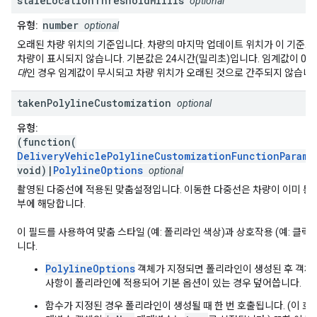
stale
Location
Threshold
Millis
optional
number
유형:
optional
오래된 차량 위치의 기준입니다. 차량의 마지막 업데이트 위치가 이 기준보
차량이 표시되지 않습니다. 기본값은 24시간(밀리초)입니다. 임계값이 0
대
인 경우 임계값이 무시되고 차량 위치가 오래된 것으로 간주되지 않습니다
taken
Polyline
Customization
optional
유형:
(function(
DeliveryVehiclePolylineCustomizationFunctionParams
void)|
PolylineOptions
optional
촬영된 다중선에 적용된 맞춤설정입니다. 이동한 다중선은 차량이 이미 통
부에 해당합니다.
이 필드를 사용하여 맞춤 스타일 (예: 폴리라인 색상)과 상호작용 (예: 클릭
니다.
PolylineOptions
객체가 지정되면 폴리라인이 생성된 후 객체
사항이 폴리라인에 적용되어 기본 옵션이 있는 경우 덮어씁니다.
함수가 지정된 경우 폴리라인이 생성될 때 한 번 호출됩니다. (이 호