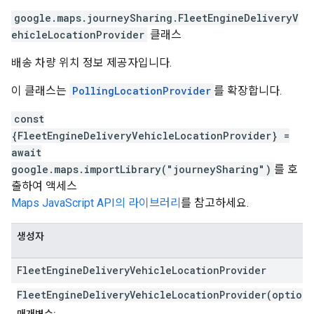
google.maps.journeySharing
.
FleetEngineDeliveryV
ehicleLocationProvider
클래스
배송 차량 위치 정보 제공자입니다.
이 클래스는
PollingLocationProvider
를 확장합니다.
const
{FleetEngineDeliveryVehicleLocationProvider} =
await
google.maps.importLibrary("journeySharing")
를 호
출하여 액세스
Maps JavaScript API의 라이브러리
를 참고하세요.
생성자
Fleet
Engine
Delivery
Vehicle
Location
Provider
FleetEngineDeliveryVehicleLocationProvider(options