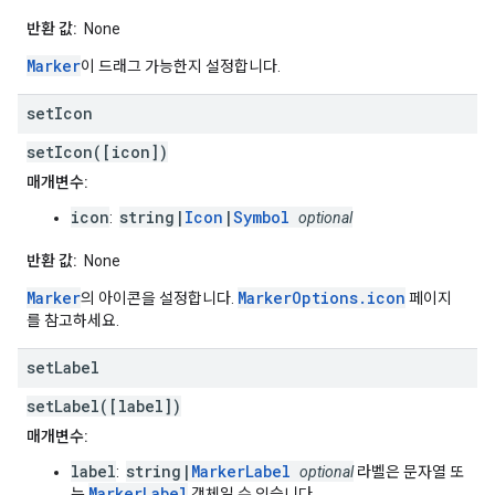
반환 값:
None
Marker
이 드래그 가능한지 설정합니다.
set
Icon
setIcon([icon])
매개변수:
icon
string|
Icon
|
Symbol
:
optional
반환 값:
None
Marker
MarkerOptions.icon
의 아이콘을 설정합니다.
페이지
를 참고하세요.
set
Label
setLabel([label])
매개변수:
label
string|
MarkerLabel
:
optional
라벨은 문자열 또
MarkerLabel
는
객체일 수 있습니다.