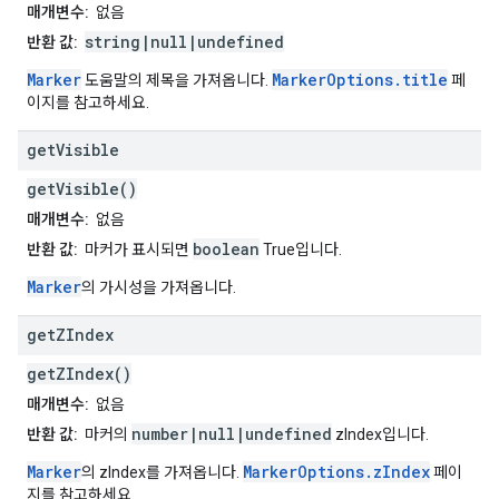
매개변수:
없음
string|null|undefined
반환 값:
Marker
MarkerOptions.title
도움말의 제목을 가져옵니다.
페
이지를 참고하세요.
get
Visible
getVisible()
매개변수:
없음
boolean
반환 값:
마커가 표시되면
True입니다.
Marker
의 가시성을 가져옵니다.
get
ZIndex
getZIndex()
매개변수:
없음
number|null|undefined
반환 값:
마커의
zIndex입니다.
Marker
MarkerOptions.zIndex
의 zIndex를 가져옵니다.
페이
지를 참고하세요.