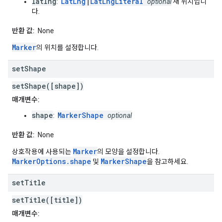
latlng
LatLng
|
LatLngLiteral
:
optional
새 위치입니
다.
반환 값:
None
Marker
의 위치를 설정합니다.
set
Shape
setShape([shape])
매개변수:
shape
MarkerShape
:
optional
반환 값:
None
Marker
상호작용에 사용되는
의 모양을 설정합니다.
MarkerOptions.shape
MarkerShape
및
을 참고하세요.
set
Title
setTitle([title])
매개변수: