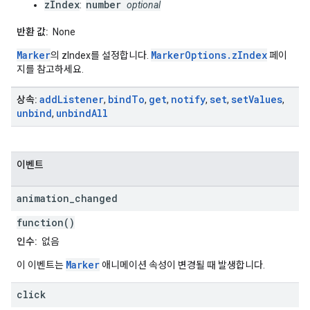
zIndex
number
:
optional
반환 값:
None
Marker
MarkerOptions.zIndex
의 zIndex를 설정합니다.
페이
지를 참고하세요.
add
Listener
bind
To
get
notify
set
set
Values
상속:
,
,
,
,
,
,
unbind
unbind
All
,
이벤트
animation
_
changed
function()
인수:
없음
Marker
이 이벤트는
애니메이션 속성이 변경될 때 발생합니다.
click