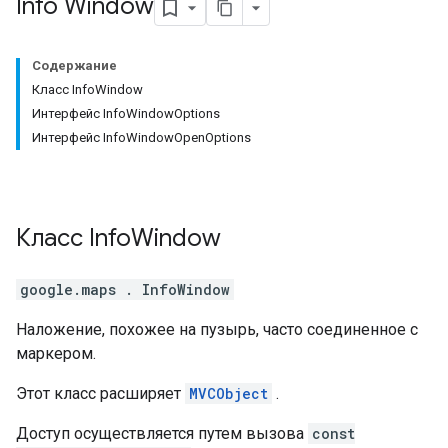
Info Window
Содержание
Класс InfoWindow
Интерфейс InfoWindowOptions
Интерфейс InfoWindowOpenOptions
Класс
Info
Window
google.maps
.
InfoWindow
Наложение, похожее на пузырь, часто соединенное с
маркером.
Этот класс расширяет
MVCObject
.
Доступ осуществляется путем вызова
const