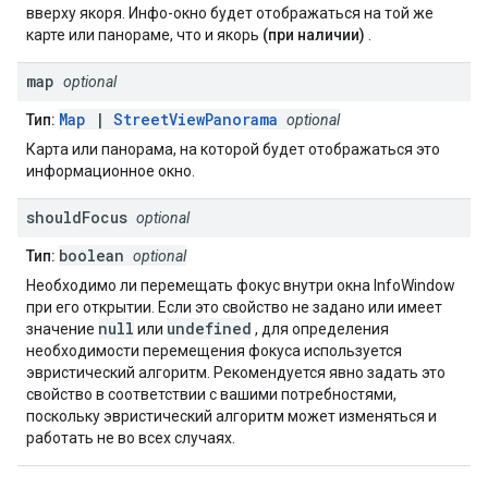
вверху якоря. Инфо-окно будет отображаться на той же
карте или панораме, что и якорь
(при наличии)
.
map
optional
Map
|
StreetViewPanorama
Тип:
optional
Карта или панорама, на которой будет отображаться это
информационное окно.
should
Focus
optional
boolean
Тип:
optional
Необходимо ли перемещать фокус внутри окна InfoWindow
при его открытии. Если это свойство не задано или имеет
null
undefined
значение
или
, для определения
необходимости перемещения фокуса используется
эвристический алгоритм. Рекомендуется явно задать это
свойство в соответствии с вашими потребностями,
поскольку эвристический алгоритм может изменяться и
работать не во всех случаях.