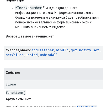
Параметры:
zIndex
number
:
Z-индекс для данного
информационного окна. Информационное окно с
большим значением z-индекса будет отображаться
поверх всех остальных информационных окон с
меньшим значением z-индекса.
Возвращаемое значение:
нет
add
Listener
bind
To
get
notify
set
Унаследовано:
,
,
,
,
,
set
Values
unbind
unbind
All
,
,
События
close
function()
Аргументы:
нет