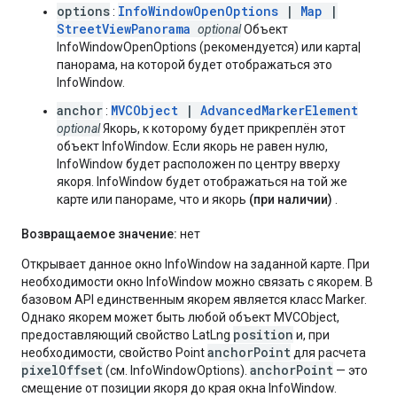
options
InfoWindowOpenOptions
|
Map
|
:
StreetViewPanorama
optional
Объект
InfoWindowOpenOptions (рекомендуется) или карта|
панорама, на которой будет отображаться это
InfoWindow.
anchor
MVCObject
|
AdvancedMarkerElement
:
optional
Якорь, к которому будет прикреплён этот
объект InfoWindow. Если якорь не равен нулю,
InfoWindow будет расположен по центру вверху
якоря. InfoWindow будет отображаться на той же
карте или панораме, что и якорь
(при наличии)
.
Возвращаемое значение:
нет
Открывает данное окно InfoWindow на заданной карте. При
необходимости окно InfoWindow можно связать с якорем. В
базовом API единственным якорем является класс Marker.
Однако якорем может быть любой объект MVCObject,
position
предоставляющий свойство LatLng
и, при
anchorPoint
необходимости, свойство Point
для расчета
pixelOffset
anchorPoint
(см. InfoWindowOptions).
— это
смещение от позиции якоря до края окна InfoWindow.