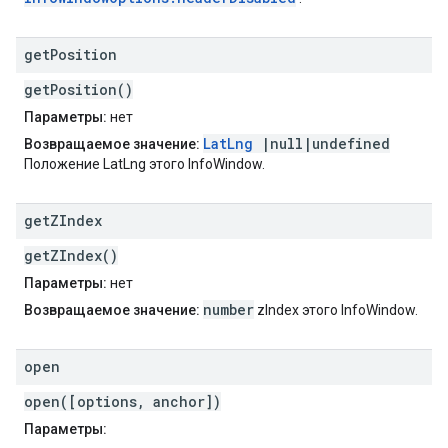
get
Position
getPosition()
Параметры:
нет
LatLng
|null|undefined
Возвращаемое значение:
Положение LatLng этого InfoWindow.
get
ZIndex
getZIndex()
Параметры:
нет
number
Возвращаемое значение:
zIndex этого InfoWindow.
open
open([options, anchor])
Параметры: