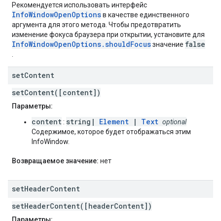
Рекомендуется использовать интерфейс
InfoWindowOpenOptions
в качестве единственного
аргумента для этого метода. Чтобы предотвратить
изменение фокуса браузера при открытии, установите для
InfoWindowOpenOptions.shouldFocus
false
значение
.
set
Content
setContent([content])
Параметры:
content
string|
Element
|
Text
:
optional
Содержимое, которое будет отображаться этим
InfoWindow.
Возвращаемое значение:
нет
set
Header
Content
setHeaderContent([headerContent])
Параметры: