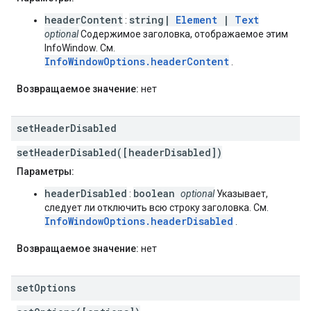
headerContent
string|
Element
|
Text
:
optional
Содержимое заголовка, отображаемое этим
InfoWindow. См.
InfoWindowOptions.headerContent
.
Возвращаемое значение:
нет
set
Header
Disabled
setHeaderDisabled([headerDisabled])
Параметры:
headerDisabled
boolean
:
optional
Указывает,
следует ли отключить всю строку заголовка. См.
InfoWindowOptions.headerDisabled
.
Возвращаемое значение:
нет
set
Options