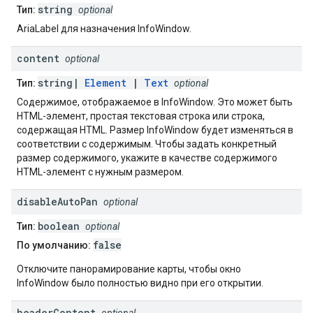
string
Тип:
optional
AriaLabel для назначения InfoWindow.
content
optional
string|
Element
|
Text
Тип:
optional
Содержимое, отображаемое в InfoWindow. Это может быть
HTML-элемент, простая текстовая строка или строка,
содержащая HTML. Размер InfoWindow будет изменяться в
соответствии с содержимым. Чтобы задать конкретный
размер содержимого, укажите в качестве содержимого
HTML-элемент с нужным размером.
disable
Auto
Pan
optional
boolean
Тип:
optional
false
По умолчанию:
Отключите панорамирование карты, чтобы окно
InfoWindow было полностью видно при его открытии.
header
Content