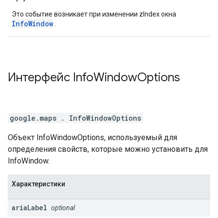
Это событие возникает при изменении zIndex окна
InfoWindow
.
Интерфейс
Info
Window
Options
google.maps
.
InfoWindowOptions
Объект InfoWindowOptions, используемый для
определения свойств, которые можно установить для
InfoWindow.
Характеристики
aria
Label
optional