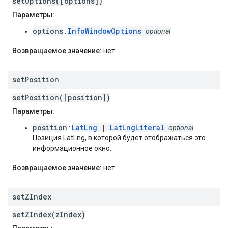
setOptions([options])
Параметры:
options
InfoWindowOptions
:
optional
Возвращаемое значение:
нет
set
Position
setPosition([position])
Параметры:
position
LatLng
|
LatLngLiteral
:
optional
Позиция LatLng, в которой будет отображаться это
информационное окно.
Возвращаемое значение:
нет
set
ZIndex
setZIndex(zIndex)