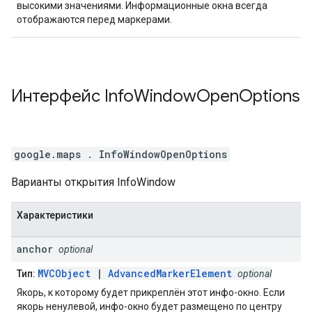
высокими значениями. Информационные окна всегда
отображаются перед маркерами.
Интерфейс
Info
Window
Open
Options
google.maps
.
InfoWindowOpenOptions
Варианты открытия InfoWindow
Характеристики
anchor
optional
MVCObject
|
AdvancedMarkerElement
Тип:
optional
Якорь, к которому будет прикреплён этот инфо-окно. Если
якорь ненулевой, инфо-окно будет размещено по центру