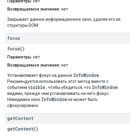
Параметры:
нет
Возвращаемое значение:
нет
Закрывает данное информационное окно, удаляя его из
структуры DOM.
focus
focus()
Параметры:
нет
Возвращаемое значение:
нет
InfoWindow
Устанавливает фокус на данное
.
Рекомендуется использовать этот метод вместе с
visible
InfoWindow
событием
, чтобы убедиться, что
видимо, прежде чем устанавливать на него фокус.
InfoWindow
Невидимое окно
не может быть
сфокусировано.
get
Content
getContent()