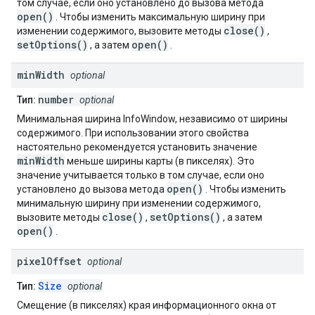
том случае, если оно установлено до вызова метода
open()
. Чтобы изменить максимальную ширину при
close()
изменении содержимого, вызовите методы
,
setOptions()
open()
, а затем
.
min
Width
optional
number
Тип:
optional
Минимальная ширина InfoWindow, независимо от ширины
содержимого. При использовании этого свойства
настоятельно рекомендуется установить значение
minWidth
меньше ширины карты (в пикселях). Это
значение учитывается только в том случае, если оно
open()
установлено до вызова метода
. Чтобы изменить
минимальную ширину при изменении содержимого,
close()
setOptions()
вызовите методы
,
, а затем
open()
.
pixel
Offset
optional
Size
Тип:
optional
Смещение (в пикселях) края информационного окна от