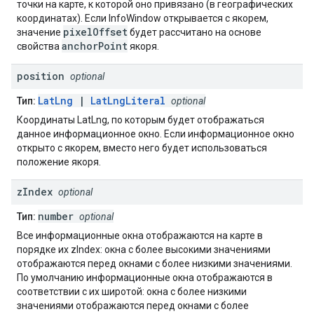
точки на карте, к которой оно привязано (в географических
координатах). Если InfoWindow открывается с якорем,
pixelOffset
значение
будет рассчитано на основе
anchorPoint
свойства
якоря.
position
optional
LatLng
|
LatLngLiteral
Тип:
optional
Координаты LatLng, по которым будет отображаться
данное информационное окно. Если информационное окно
открыто с якорем, вместо него будет использоваться
положение якоря.
z
Index
optional
number
Тип:
optional
Все информационные окна отображаются на карте в
порядке их zIndex: окна с более высокими значениями
отображаются перед окнами с более низкими значениями.
По умолчанию информационные окна отображаются в
соответствии с их широтой: окна с более низкими
значениями отображаются перед окнами с более