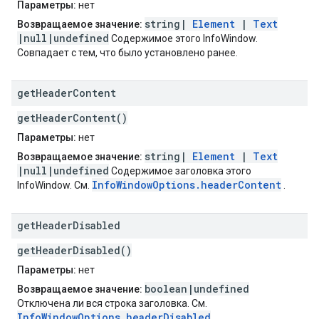
Параметры:
нет
string|
Element
|
Text
Возвращаемое значение:
|null|undefined
Содержимое этого InfoWindow.
Совпадает с тем, что было установлено ранее.
get
Header
Content
getHeaderContent()
Параметры:
нет
string|
Element
|
Text
Возвращаемое значение:
|null|undefined
Содержимое заголовка этого
InfoWindowOptions.headerContent
InfoWindow. См.
.
get
Header
Disabled
getHeaderDisabled()
Параметры:
нет
boolean|undefined
Возвращаемое значение:
Отключена ли вся строка заголовка. См.
InfoWindowOptions.headerDisabled
.