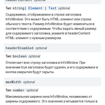
optional
string|
Element
|
Text
Тип:
optional
Содержимое, отображаемое в строке заголовка
InfoWindow. Это может быть HTML-элемент или строка
обычного текста. Размер InfoWindow будет изменяться в
соответствии с содержимым. Чтобы задать явный размер
для содержимого заголовка, укажите в headerContent
HTML-элемент с нужным размером.
header
Disabled
optional
boolean
Тип:
optional
Отключает всю строку заголовка в InfoWindow. При
значении true заголовок будет удалён, а его содержимое и
кнопка закрытия будут скрыты.
max
Width
optional
number
Тип:
optional
Максимальная ширина окна InfoWindow, независимо от
ширины содержимого. Это значение учитывается только в