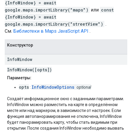
{InfoWindow} = await
google.maps.importLibrary("maps")
или
const
{InfoWindow} = await
google.maps.importLibrary("streetView")
.
См.
Библиотеки в Maps JavaScript API
.
Конструктор
Info
Window
InfoWindow([opts])
Параметры:
opts
InfoWindowOptions
:
optional
Создаёт информационное окно с заданными параметрами.
InfoWindow можно разместить на карте в определённом
месте или над маркером, в зависимости от настроек. Если
функция автопанорамирования не отключена, InfoWindow
будет панорамировать карту, чтобы стать видимым при
открытии. После создания InfoWindow необходимо вызвать